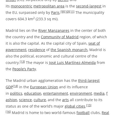
its
monocentric
metropolitan area
is the
second-largest
in
[9]
[10]
[11]
the EU, surpassed only by
Paris
.
The municipality
2
covers 604.3 km
(233.3 sq mi).
Madrid lies on the
River Manzanares
in the center of both
the country and the
Community of Madrid
region, of which
it is also the capital. As the capital city of Spain,
seat of
government
,
residence
of
the Spanish monarch
, Madrid is
also the political, economic and cultural centre of the
[13]
country.
The mayor is
José Luis Martínez-Almeida
from
the
People’s Party
.
The Madrid urban agglomeration has the
third-largest
[14]
GDP
in the
European Union
and its influence
in
politics
,
education
,
entertainment
,
environment
,
media
,
f
ashion
,
science
,
culture
, and the
arts
all contribute to its
[15]
status as one of the world’s major
global cities
.
[16]
Madrid is home to two world-famous
football
clubs,
Real