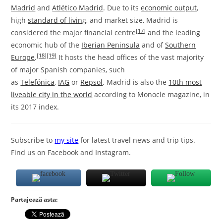
Madrid
and
Atlético Madrid
. Due to its
economic output
,
high
standard of living
, and market size, Madrid is
[17]
considered the major financial centre
and the leading
economic hub of the
Iberian Peninsula
and of
Southern
[18]
[19]
Europe
.
It hosts the head offices of the vast majority
of major Spanish companies, such
as
Telefónica
,
IAG
or
Repsol
. Madrid is also the
10th most
liveable city in the world
according to Monocle magazine, in
its 2017 index.
Subscribe to
my site
for latest travel news and trip tips.
Find us on Facebook and Instagram.
Partajează asta: