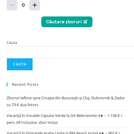
Cauta
CAUTA
Recent Posts
Zboruri ieftine spre Croația din București și Cluj. Dubrovnik & Zadar
cu 73 € dus-întors
Vacanță în Insulele Capului Verde la OA Belorizonte 4★ – 1.158 € /
pers, All Inclusive, zbor inclus
Vacanță în Emiratele Arabe Unite la BM Beach Hotel 4★ – 902 € /