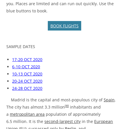
you. Places are limited and can run out quickly. Use the
blue buttons to book.
BOOK FLIGHTS
SAMPLE DATES
17-20 OCT 2020
6-10 OCT 2020
10-13 OCT 2020
20-24 OCT 2020
24-28 OCT 2020
Madrid is the capital and most-populous city of
Spain
.
[8]
The city has almost 3.3 million
inhabitants and
a
metropolitan area
population of approximately
6.5 million. It is the
second-largest city
in the
European
Union
(EU), surpassed only by
Berlin
, and