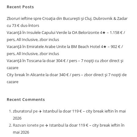
Recent Posts
Zboruri ieftine spre Croația din București și Cluj. Dubrovnik & Zadar
cu 73 € dus-întors
Vacanță în Insulele Capului Verde la OA Belorizonte 4★ – 1.158 € /
pers, All Inclusive, zbor inclus
Vacanță în Emiratele Arabe Unite la BM Beach Hotel 4★ – 902 € /
pers, All Inclusive, zbor inclus
Vacanță în Toscana la doar 304 € / pers – 7 nopți cu zbor direct și
cazare
City break în Alicante la doar 340 € / pers – zbor direct și 7 nopți de
cazare
Recent Comments
zburatorul
pe
✈️ Istanbul la doar 119 € – city break ieftin în mai
2026
Razvan ionete
pe
✈️ Istanbul la doar 119 € – city break ieftin în
mai 2026