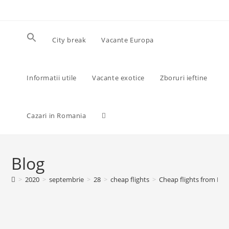
Skip
to
content
City break
Vacante Europa
Informatii utile
Vacante exotice
Zboruri ieftine
Toggle
Cazari in Romania
website
Blog
>
2020
>
septembrie
>
28
>
cheap flights
>
Cheap flights from Bu
search