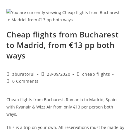
Cheap flights from Bucharest
to Madrid, from €13 pp both
ways
Post
Post
Post
zburatorul
28/09/2020
cheap flights
author:
published:
category:
Post
0 Comments
comments:
Cheap flights from Bucharest, Romania to Madrid, Spain
with Ryanair & Wizz Air from only €13 per person both
ways.
This is a trip on your own. All reservations must be made by