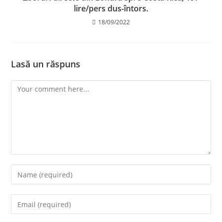
lire/pers dus-întors.
18/09/2022
Lasă un răspuns
Comment
Enter
your
name
Enter
or
your
username