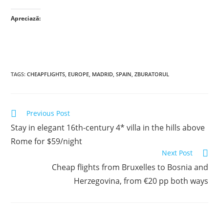
Apreciază:
TAGS
:
CHEAPFLIGHTS
,
EUROPE
,
MADRID
,
SPAIN
,
ZBURATORUL
Read
Previous Post
more
Stay in elegant 16th-century 4* villa in the hills above
articles
Rome for $59/night
Next Post
Cheap flights from Bruxelles to Bosnia and
Herzegovina, from €20 pp both ways