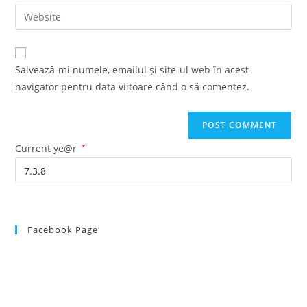
email
Enter
to
address
your
comment
to
website
comment
URL
Salvează-mi numele, emailul și site-ul web în acest
(optional)
navigator pentru data viitoare când o să comentez.
Current ye@r
*
Facebook Page