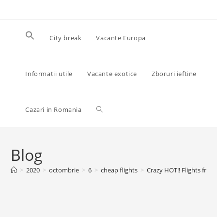
Skip
to
content
City break
Vacante Europa
Informatii utile
Vacante exotice
Zboruri ieftine
Toggle
Cazari in Romania
website
Blog
>
2020
>
octombrie
>
6
>
cheap flights
>
Crazy HOT!! Flights from
search