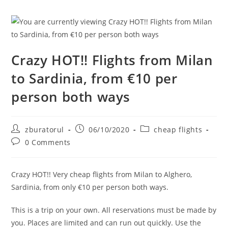
Crazy HOT!! Flights from Milan
to Sardinia, from €10 per
person both ways
Post
Post
Post
zburatorul
06/10/2020
cheap flights
author:
published:
category:
Post
0 Comments
comments:
Crazy HOT!! Very cheap flights from Milan to Alghero,
Sardinia, from only €10 per person both ways.
This is a trip on your own. All reservations must be made by
you. Places are limited and can run out quickly. Use the