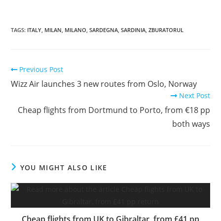
TAGS
:
ITALY
,
MILAN
,
MILANO
,
SARDEGNA
,
SARDINIA
,
ZBURATORUL
Read
Previous Post
more
Wizz Air launches 3 new routes from Oslo, Norway
articles
Next Post
Cheap flights from Dortmund to Porto, from €18 pp
both ways
YOU MIGHT ALSO LIKE
Cheap flights from UK to Gibraltar, from £41 pp