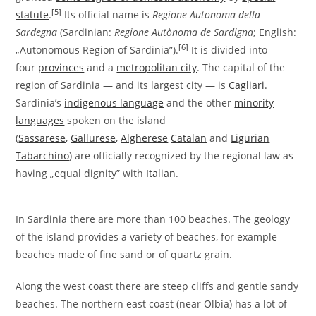
[5]
statute
.
Its official name is
Regione Autonoma della
Sardegna
(Sardinian:
Regione Autònoma de Sardigna
; English:
[6]
„Autonomous Region of Sardinia”).
It is divided into
four
provinces
and a
metropolitan city
. The capital of the
region of Sardinia — and its largest city — is
Cagliari
.
Sardinia’s
indigenous language
and the other
minority
languages
spoken on the island
(
Sassarese
,
Gallurese
,
Algherese
Catalan
and
Ligurian
Tabarchino
) are officially recognized by the regional law as
having „equal dignity” with
Italian
.
In Sardinia there are more than 100 beaches. The geology
of the island provides a variety of beaches, for example
beaches made of fine sand or of quartz grain.
Along the west coast there are steep cliffs and gentle sandy
beaches. The northern east coast (near Olbia) has a lot of