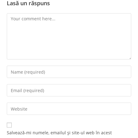
Lasă un răspuns
Comment
Enter
your
name
Enter
or
your
username
email
Enter
to
address
your
comment
to
website
comment
URL
Salvează-mi numele, emailul și site-ul web în acest
(optional)