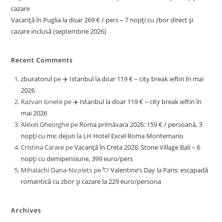
cazare
Vacanță în Puglia la doar 269 € / pers – 7 nopți cu zbor direct și
cazare inclusă (septembrie 2026)
Recent Comments
zburatorul
pe
✈️ Istanbul la doar 119 € – city break ieftin în mai
2026
Razvan ionete
pe
✈️ Istanbul la doar 119 € – city break ieftin în
mai 2026
Alexei Gheorghe
pe
Roma primăvara 2026: 159 € / persoană, 3
nopți cu mic dejun la LH Hotel Excel Roma Montemario
Cristina Carare
pe
Vacanță în Creta 2026: Stone Village Bali – 6
nopți cu demipensiune, 399 euro/pers
Mihalachi Oana-Nicolets
pe
💘 Valentine’s Day la Paris: escapadă
romantică cu zbor și cazare la 229 euro/persona
Archives