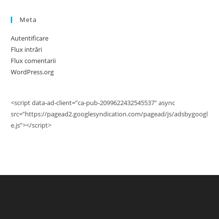
Meta
Autentificare
Flux intrări
Flux comentarii
WordPress.org
<script data-ad-client=”ca-pub-2099622432545537″ async
src=”https://pagead2.googlesyndication.com/pagead/js/adsbygoogl
e.js”></script>