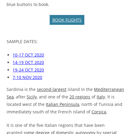
blue buttons to book.
BOOK FLIGHTS
SAMPLE DATES:
10-17 OCT 2020
14-19 OCT 2020
19-24 OCT 2020
7-10 NOV 2020
Sardinia is the
second-largest
island in the
Mediterranean
Sea
, after
Sicily
, and one of the
20 regions
of
Italy
. It is
located west of the
Italian Peninsula
, north of Tunisia and
immediately south of the French island of
Corsica
.
It is one of the five Italian regions that have been
granted
some degree of domestic autonomy
by
special