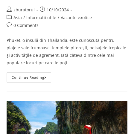
Post
Post
zburatorul
10/10/2024
author:
published:
Post
Asia
/
Informatii utile
/
Vacante exotice
category:
Post
0 Comments
comments:
Phuket, o insulă din Thailanda, este cunoscută pentru
plajele sale frumoase, templele pitorești, peisajele tropicale
și activitățile de agrement. Iată câteva dintre cele mai
populare locuri pe care le poți…
Phuket
Continue Reading
–
Obiective
Turistice,
Cele
Mai
Frumoase
Plaje
+
Opțiuni
De
Cazare.