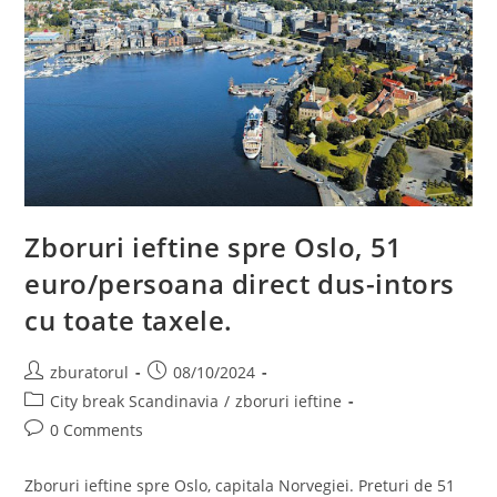
Zboruri ieftine spre Oslo, 51
euro/persoana direct dus-intors
cu toate taxele.
Post
Post
zburatorul
08/10/2024
author:
published:
Post
City break Scandinavia
/
zboruri ieftine
category:
Post
0 Comments
comments:
Zboruri ieftine spre Oslo, capitala Norvegiei. Preturi de 51