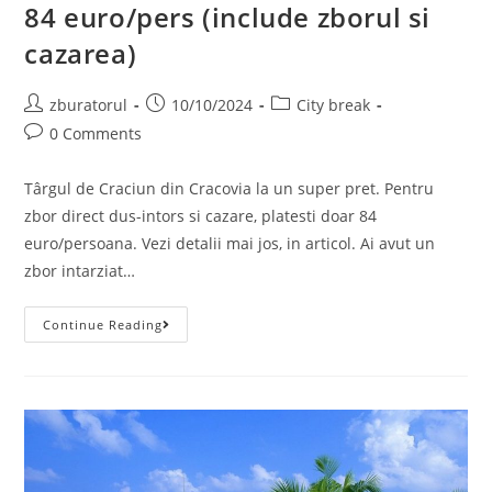
84 euro/pers (include zborul si
cazarea)
Post
Post
Post
zburatorul
10/10/2024
City break
author:
published:
category:
Post
0 Comments
comments:
Târgul de Craciun din Cracovia la un super pret. Pentru
zbor direct dus-intors si cazare, platesti doar 84
euro/persoana. Vezi detalii mai jos, in articol. Ai avut un
zbor intarziat…
Târgul
Continue Reading
De
Crăciun
Din
Cracovia,
84
Euro/pers
(include
Zborul
Si
Cazarea)