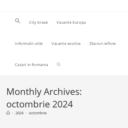
Skip
to
content
City break
Vacante Europa
Informatii utile
Vacante exotice
Zboruri ieftine
Toggle
Cazari in Romania
website
Monthly Archives:
octombrie 2024
search
>
2024
>
octombrie