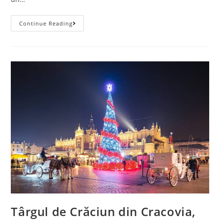
Vacanta
Continue Reading
In
Phuket
(Thailanda),
595
Euro/pers
(zbor+cazare
10
Nopti)
Târgul de Crăciun din Cracovia,