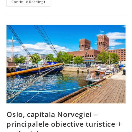
City
Continue Reading
Break
In
Istanbul,
94
Euro/pers
(zbor+cazare
3
Nopti
Cu
Mic
Dejun)
Oslo, capitala Norvegiei –
principalele obiective turistice +