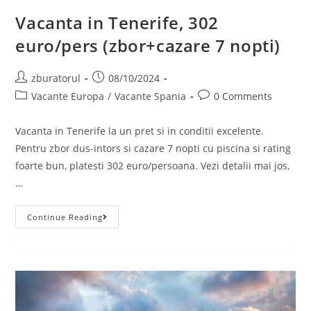
Vacanta in Tenerife, 302
euro/pers (zbor+cazare 7 nopti)
Post
Post
zburatorul
08/10/2024
author:
published:
Post
Post
Vacante Europa
/
Vacante Spania
0 Comments
category:
comments:
Vacanta in Tenerife la un pret si in conditii excelente.
Pentru zbor dus-intors si cazare 7 nopti cu piscina si rating
foarte bun, platesti 302 euro/persoana. Vezi detalii mai jos,
…
Vacanta
Continue Reading
In
Tenerife,
302
Euro/pers
(zbor+cazare
7
Nopti)