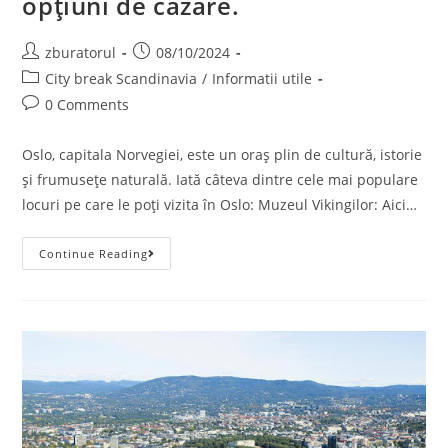
opțiuni de cazare.
Post
Post
zburatorul
08/10/2024
author:
published:
Post
City break Scandinavia
/
Informatii utile
category:
Post
0 Comments
comments:
Oslo, capitala Norvegiei, este un oraș plin de cultură, istorie
și frumusețe naturală. Iată câteva dintre cele mai populare
locuri pe care le poți vizita în Oslo: Muzeul Vikingilor: Aici…
Oslo,
Continue Reading
Capitala
Norvegiei
–
Principalele
Obiective
Turistice
+
Opțiuni
De
Cazare.