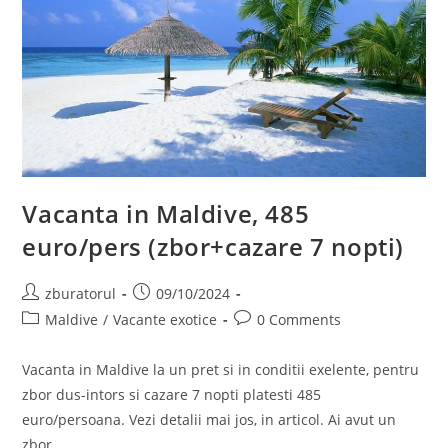
Vacanta in Maldive, 485
euro/pers (zbor+cazare 7 nopti)
Post
Post
zburatorul
09/10/2024
author:
published:
Post
Post
Maldive
/
Vacante exotice
0 Comments
category:
comments:
Vacanta in Maldive la un pret si in conditii exelente, pentru
zbor dus-intors si cazare 7 nopti platesti 485
euro/persoana. Vezi detalii mai jos, in articol. Ai avut un
zbor…