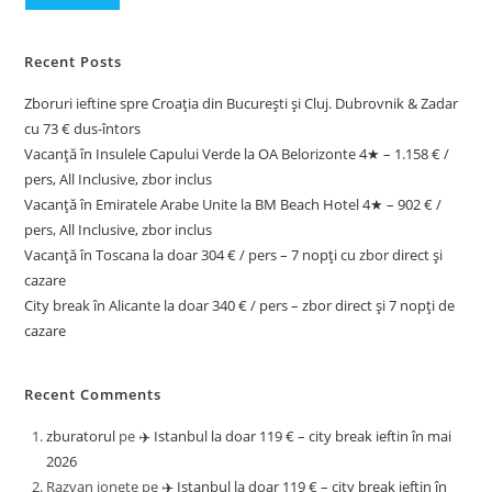
Recent Posts
Zboruri ieftine spre Croația din București și Cluj. Dubrovnik & Zadar
cu 73 € dus-întors
Vacanță în Insulele Capului Verde la OA Belorizonte 4★ – 1.158 € /
pers, All Inclusive, zbor inclus
Vacanță în Emiratele Arabe Unite la BM Beach Hotel 4★ – 902 € /
pers, All Inclusive, zbor inclus
Vacanță în Toscana la doar 304 € / pers – 7 nopți cu zbor direct și
cazare
City break în Alicante la doar 340 € / pers – zbor direct și 7 nopți de
cazare
Recent Comments
zburatorul
pe
✈️ Istanbul la doar 119 € – city break ieftin în mai
2026
Razvan ionete
pe
✈️ Istanbul la doar 119 € – city break ieftin în