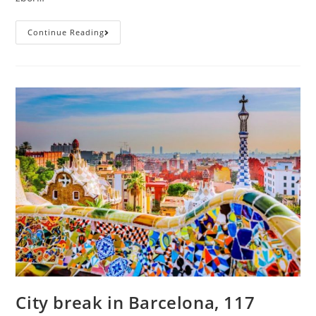
Vacanta
Continue Reading
In
Maldive,
485
Euro/pers
(zbor+cazare
7
Nopti)
City break in Barcelona, 117