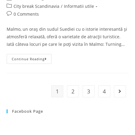
author:
published:
Post
City break Scandinavia
/
Informatii utile
category:
Post
0 Comments
comments:
Malmo, un oraș din sudul Suediei cu o istorie interesantă și
atmosferă relaxată, oferă o varietate de atracții turistice.
Iată câteva locuri pe care le poți vizita în Malmo: Turning…
Malmo
Continue Reading
–
Descoperă
Orașul
Din
Sudul
Suediei
(principalele
1
2
3
4
Go to t
Obiective
Turistice
+
Opțiuni
De
Facebook Page
Cazare)