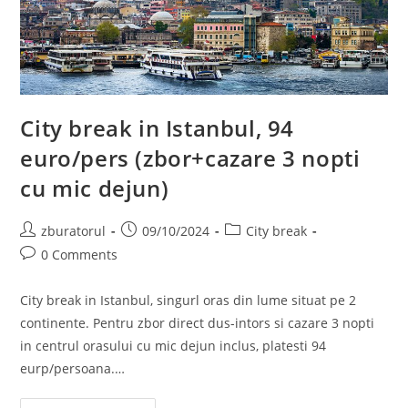
City break in Istanbul, 94
euro/pers (zbor+cazare 3 nopti
cu mic dejun)
Post
Post
Post
zburatorul
09/10/2024
City break
author:
published:
category:
Post
0 Comments
comments:
City break in Istanbul, singurl oras din lume situat pe 2
continente. Pentru zbor direct dus-intors si cazare 3 nopti
in centrul orasului cu mic dejun inclus, platesti 94
eurp/persoana.…