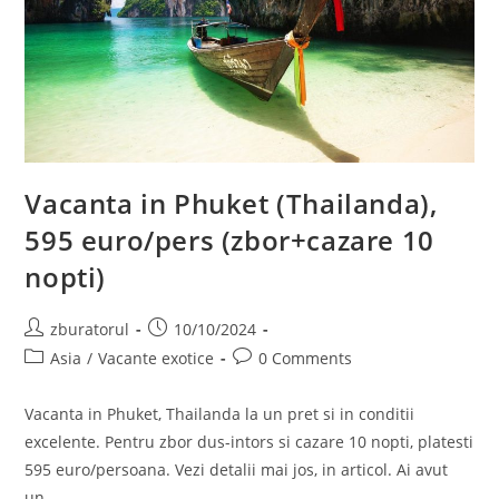
Vacanta in Phuket (Thailanda),
595 euro/pers (zbor+cazare 10
nopti)
Post
Post
zburatorul
10/10/2024
author:
published:
Post
Post
Asia
/
Vacante exotice
0 Comments
category:
comments:
Vacanta in Phuket, Thailanda la un pret si in conditii
excelente. Pentru zbor dus-intors si cazare 10 nopti, platesti
595 euro/persoana. Vezi detalii mai jos, in articol. Ai avut
un…