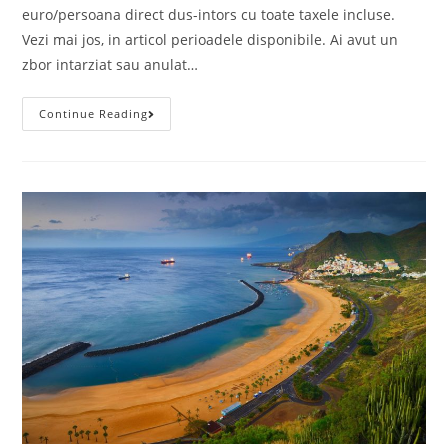
euro/persoana direct dus-intors cu toate taxele incluse.
Vezi mai jos, in articol perioadele disponibile. Ai avut un
zbor intarziat sau anulat…
Zboruri
Continue Reading
Ieftine
Spre
Oslo,
51
Euro/persoana
Direct
Dus-
Intors
Cu
Toate
Taxele.