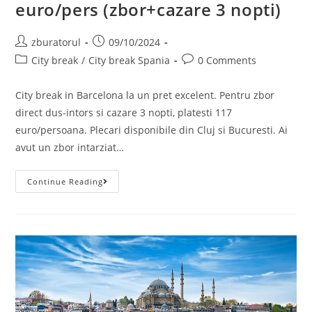
euro/pers (zbor+cazare 3 nopti)
Post
Post
zburatorul
09/10/2024
author:
published:
Post
Post
City break
/
City break Spania
0 Comments
category:
comments:
City break in Barcelona la un pret excelent. Pentru zbor
direct dus-intors si cazare 3 nopti, platesti 117
euro/persoana. Plecari disponibile din Cluj si Bucuresti. Ai
avut un zbor intarziat…
City
Continue Reading
Break
In
Barcelona,
117
Euro/pers
(zbor+cazare
3
Nopti)