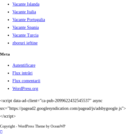
Vacante Islanda
Vacante Italia
Vacante Portugalia
Vacante Spania
Vacante Turcia
zboruri ieftine
Meta
Autentificare
Flux intrări
Flux comentarii
WordPress.org
<script data-ad-client=”ca-pub-2099622432545537″ async
src=”https://pagead2.googlesyndication.com/pagead/js/adsbygoogle.js”>
</script>
Copyright - WordPress Theme by OceanWP