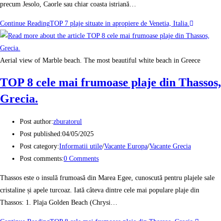
precum Jesolo, Caorle sau chiar coasta istriană…
Continue Reading
TOP 7 plaje situate in apropiere de Venetia, Italia.
Aerial view of Marble beach. The most beautiful white beach in Greece
TOP 8 cele mai frumoase plaje din Thassos,
Grecia.
Post author:
zburatorul
Post published:
04/05/2025
Post category:
Informatii utile
/
Vacante Europa
/
Vacante Grecia
Post comments:
0 Comments
Thassos este o insulă frumoasă din Marea Egee, cunoscută pentru plajele sale
cristaline și apele turcoaz. Iată câteva dintre cele mai populare plaje din
Thassos: 1. Plaja Golden Beach (Chrysi…