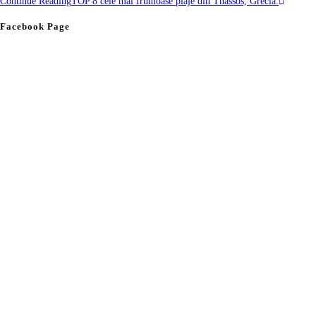
Continue Reading
TOP 8 cele mai frumoase plaje din Thassos, Grecia.
Facebook Page