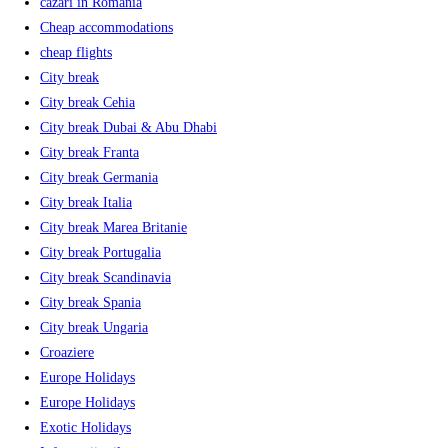
cazari in Romania
Cheap accommodations
cheap flights
City break
City break Cehia
City break Dubai & Abu Dhabi
City break Franta
City break Germania
City break Italia
City break Marea Britanie
City break Portugalia
City break Scandinavia
City break Spania
City break Ungaria
Croaziere
Europe Holidays
Europe Holidays
Exotic Holidays