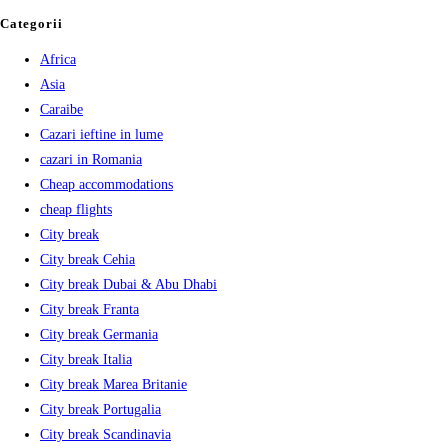
Categorii
Africa
Asia
Caraibe
Cazari ieftine in lume
cazari in Romania
Cheap accommodations
cheap flights
City break
City break Cehia
City break Dubai & Abu Dhabi
City break Franta
City break Germania
City break Italia
City break Marea Britanie
City break Portugalia
City break Scandinavia