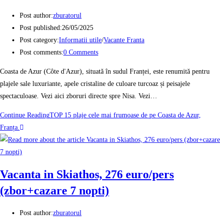
Post author:
zburatorul
Post published:
26/05/2025
Post category:
Informatii utile
/
Vacante Franta
Post comments:
0 Comments
Coasta de Azur (Côte d'Azur), situată în sudul Franței, este renumită pentru
plajele sale luxuriante, apele cristaline de culoare turcoaz și peisajele
spectaculoase. Vezi aici zboruri directe spre Nisa. Vezi…
Continue Reading
TOP 15 plaje cele mai frumoase de pe Coasta de Azur,
Franța.
Vacanta in Skiathos, 276 euro/pers
(zbor+cazare 7 nopti)
Post author:
zburatorul