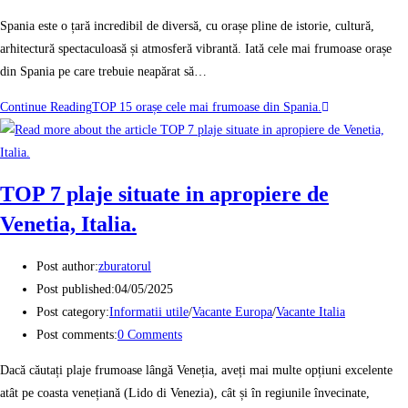
Spania este o țară incredibil de diversă, cu orașe pline de istorie, cultură,
arhitectură spectaculoasă și atmosferă vibrantă. Iată cele mai frumoase orașe
din Spania pe care trebuie neapărat să…
Continue Reading
TOP 15 orașe cele mai frumoase din Spania.
TOP 7 plaje situate in apropiere de
Venetia, Italia.
Post author:
zburatorul
Post published:
04/05/2025
Post category:
Informatii utile
/
Vacante Europa
/
Vacante Italia
Post comments:
0 Comments
Dacă căutați plaje frumoase lângă Veneția, aveți mai multe opțiuni excelente
atât pe coasta venețiană (Lido di Venezia), cât și în regiunile învecinate,