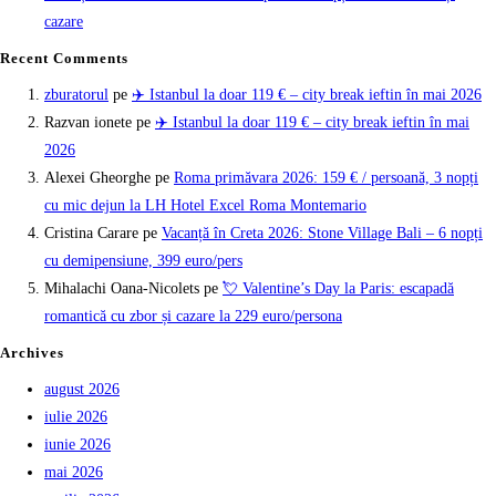
cazare
Recent Comments
zburatorul
pe
✈️ Istanbul la doar 119 € – city break ieftin în mai 2026
Razvan ionete
pe
✈️ Istanbul la doar 119 € – city break ieftin în mai
2026
Alexei Gheorghe
pe
Roma primăvara 2026: 159 € / persoană, 3 nopți
cu mic dejun la LH Hotel Excel Roma Montemario
Cristina Carare
pe
Vacanță în Creta 2026: Stone Village Bali – 6 nopți
cu demipensiune, 399 euro/pers
Mihalachi Oana-Nicolets
pe
💘 Valentine’s Day la Paris: escapadă
romantică cu zbor și cazare la 229 euro/persona
Archives
august 2026
iulie 2026
iunie 2026
mai 2026