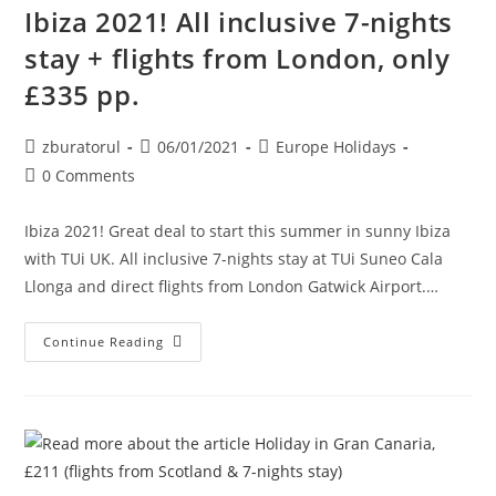
Direct+cazare
Ibiza 2021! All inclusive 7-nights
7
Nopti
stay + flights from London, only
Cu
Md
Inclus)
£335 pp.
Post
Post
Post
zburatorul
06/01/2021
Europe Holidays
author:
published:
category:
Post
0 Comments
comments:
Ibiza 2021! Great deal to start this summer in sunny Ibiza
with TUi UK. All inclusive 7-nights stay at TUi Suneo Cala
Llonga and direct flights from London Gatwick Airport.…
Ibiza
Continue Reading
2021!
All
Inclusive
7-
Nights
Stay
+
Flights
From
London,