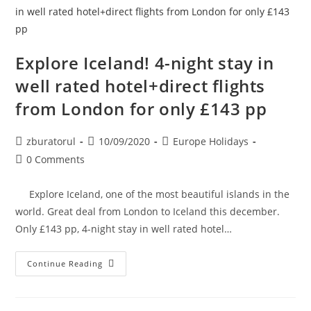
£255
Pp
(flights
From
London
&
Explore Iceland! 4-night stay in
Hotel)
well rated hotel+direct flights
from London for only £143 pp
Post
Post
Post
zburatorul
10/09/2020
Europe Holidays
author:
published:
category:
Post
0 Comments
comments:
Explore Iceland, one of the most beautiful islands in the
world. Great deal from London to Iceland this december.
Only £143 pp, 4-night stay in well rated hotel…
Explore
Continue Reading
Iceland!
4-
Night
Stay