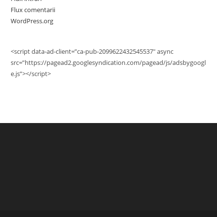
Flux comentarii
WordPress.org
<script data-ad-client=”ca-pub-2099622432545537″ async
src=”https://pagead2.googlesyndication.com/pagead/js/adsbygoogl
e.js”></script>