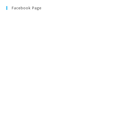
In
Well
Facebook Page
Rated
Hotel+direct
Flights
From
London
For
Only
£143
Pp