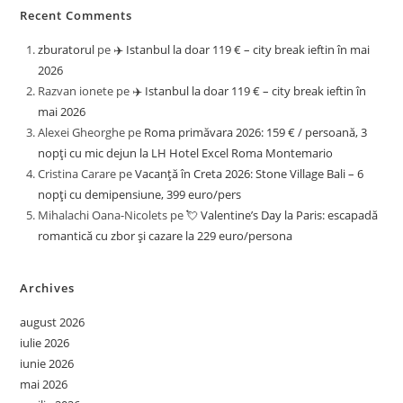
Recent Comments
zburatorul
pe
✈️ Istanbul la doar 119 € – city break ieftin în mai
2026
Razvan ionete
pe
✈️ Istanbul la doar 119 € – city break ieftin în
mai 2026
Alexei Gheorghe
pe
Roma primăvara 2026: 159 € / persoană, 3
nopți cu mic dejun la LH Hotel Excel Roma Montemario
Cristina Carare
pe
Vacanță în Creta 2026: Stone Village Bali – 6
nopți cu demipensiune, 399 euro/pers
Mihalachi Oana-Nicolets
pe
💘 Valentine’s Day la Paris: escapadă
romantică cu zbor și cazare la 229 euro/persona
Archives
august 2026
iulie 2026
iunie 2026
mai 2026