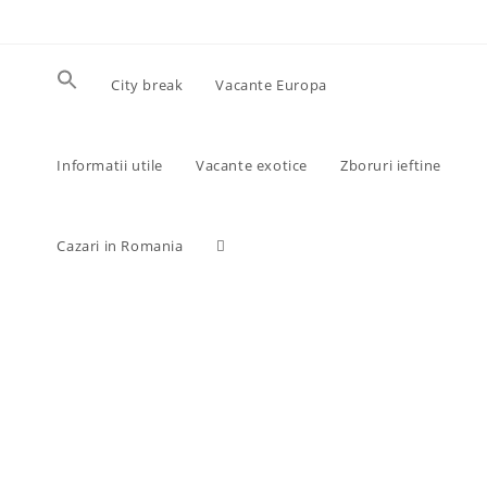
Skip
to
content
City break
Vacante Europa
Informatii utile
Vacante exotice
Zboruri ieftine
Toggle
Cazari in Romania
website
search