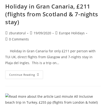
Only
Holiday in Gran Canaria, £211
£335
Pp.
(flights from Scotland & 7-nights
stay)
Post
Post
Post
zburatorul
19/09/2020
Europe Holidays
author:
published:
category:
Post
0 Comments
comments:
Holiday in Gran Canaria for only £211 per person with
TUi UK, direct flights from Glasgow and 7-nights stay in
Plaja del Ingles. This is a trip on…
Holiday
Continue Reading
In
Gran
Canaria,
£211
(flights
From
Scotland
&
7-