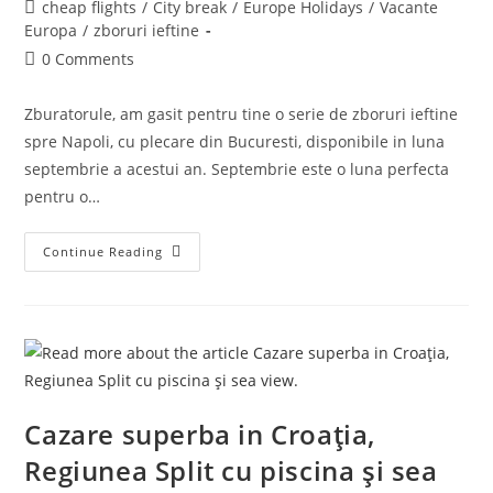
author:
published:
Post
cheap flights
/
City break
/
Europe Holidays
/
Vacante
category:
Europa
/
zboruri ieftine
Post
0 Comments
comments:
Zburatorule, am gasit pentru tine o serie de zboruri ieftine
spre Napoli, cu plecare din Bucuresti, disponibile in luna
septembrie a acestui an. Septembrie este o luna perfecta
pentru o…
Zboruri
Continue Reading
Ieftine
Spre
Napoli,
Italia
De
La
20
Euro/pers
Dus-
Intors
Cazare superba in Croația,
Regiunea Split cu piscina și sea