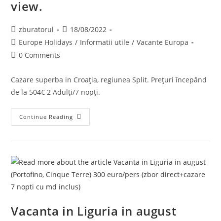
view.
Post
Post
zburatorul
18/08/2022
author:
published:
Post
Europe Holidays
/
Informatii utile
/
Vacante Europa
category:
Post
0 Comments
comments:
Cazare superba in Croația, regiunea Split. Prețuri începând
de la 504€ 2 Adulți/7 nopți.
Cazare
Continue Reading
Superba
In
Croația,
Regiunea
Split
Cu
Piscina
Și
Sea
View.
Vacanta in Liguria in august