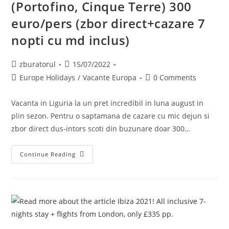
(Portofino, Cinque Terre) 300
euro/pers (zbor direct+cazare 7
nopti cu md inclus)
Post
Post
zburatorul
15/07/2022
author:
published:
Post
Post
Europe Holidays
/
Vacante Europa
0 Comments
category:
comments:
Vacanta in Liguria la un pret incredibil in luna august in
plin sezon. Pentru o saptamana de cazare cu mic dejun si
zbor direct dus-intors scoti din buzunare doar 300…
Vacanta
Continue Reading
In
Liguria
In
August
(Portofino,
Cinque
Terre)
300
Euro/pers
(zbor