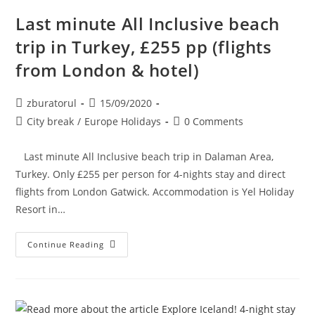
Nights
Stay)
Last minute All Inclusive beach
trip in Turkey, £255 pp (flights
from London & hotel)
Post
Post
zburatorul
15/09/2020
author:
published:
Post
Post
City break
/
Europe Holidays
0 Comments
category:
comments:
Last minute All Inclusive beach trip in Dalaman Area,
Turkey. Only £255 per person for 4-nights stay and direct
flights from London Gatwick. Accommodation is Yel Holiday
Resort in…
Last
Continue Reading
Minute
All
Inclusive
Beach
Trip
In
Turkey,