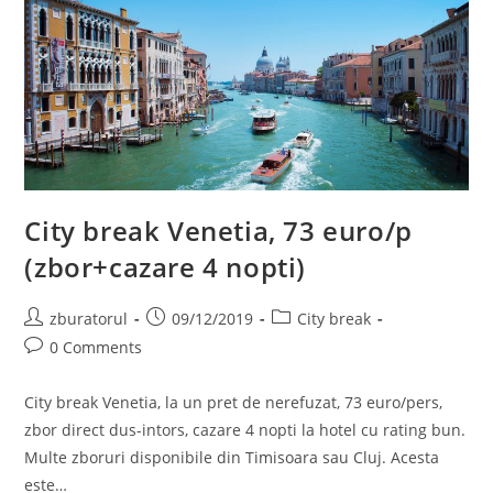
City break Venetia, 73 euro/p
(zbor+cazare 4 nopti)
Post
Post
Post
zburatorul
09/12/2019
City break
author:
published:
category:
Post
0 Comments
comments:
City break Venetia, la un pret de nerefuzat, 73 euro/pers,
zbor direct dus-intors, cazare 4 nopti la hotel cu rating bun.
Multe zboruri disponibile din Timisoara sau Cluj. Acesta
este…