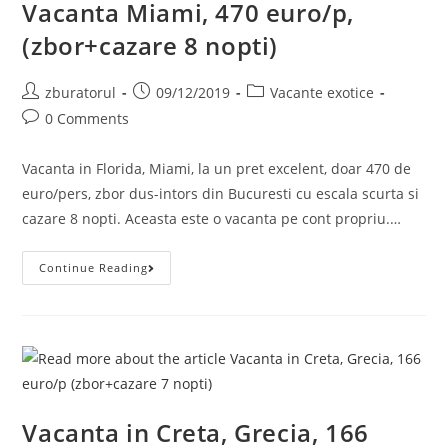
Vacanta Miami, 470 euro/p,
(zbor+cazare 8 nopti)
Post
Post
Post
zburatorul
09/12/2019
Vacante exotice
author:
published:
category:
Post
0 Comments
comments:
Vacanta in Florida, Miami, la un pret excelent, doar 470 de
euro/pers, zbor dus-intors din Bucuresti cu escala scurta si
cazare 8 nopti. Aceasta este o vacanta pe cont propriu.…
Vacanta
Continue Reading
Miami,
470
Euro/p,
(zbor+cazare
8
Nopti)
Vacanta in Creta, Grecia, 166