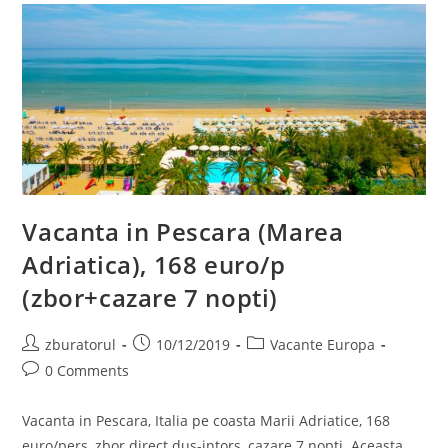
4
Nopti)
Vacanta in Pescara (Marea
Adriatica), 168 euro/p
(zbor+cazare 7 nopti)
Post
Post
Post
zburatorul
10/12/2019
Vacante Europa
author:
published:
category:
Post
0 Comments
comments:
Vacanta in Pescara, Italia pe coasta Marii Adriatice, 168
euro/pers, zbor direct dus-intors, cazare 7 nopti. Aceasta