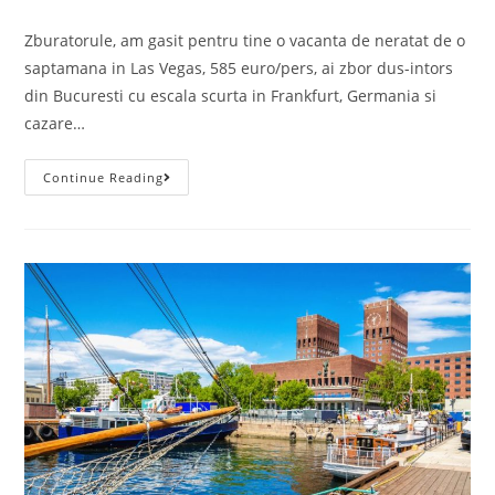
comments:
Zburatorule, am gasit pentru tine o vacanta de neratat de o
saptamana in Las Vegas, 585 euro/pers, ai zbor dus-intors
din Bucuresti cu escala scurta in Frankfurt, Germania si
cazare…
Vacanta
Continue Reading
Las
Vegas,
585
Euro/p
(zbor+cazare
7
Nopti)