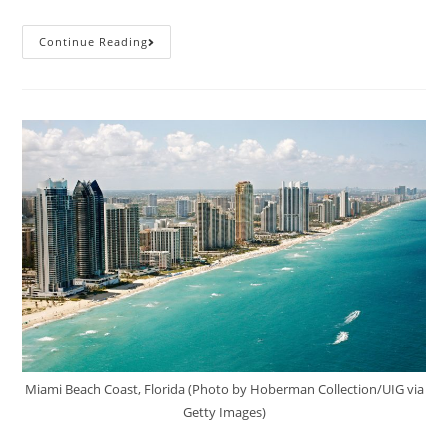
City
Continue Reading
Break
Venetia,
73
Euro/p
(zbor+cazare
4
Nopti)
Miami Beach Coast, Florida (Photo by Hoberman Collection/UIG via
Getty Images)