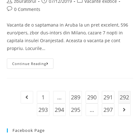
Post
Post
Post
zburatorul
07/12/2019
Vacante exotice
author:
published:
category:
Post
0 Comments
comments:
Vacanta de o saptamana in Aruba la un pret excelent, 596
euro/pers, zbor dus-intors din Milano, cazare 7 nopti in
capitala insulei Oranjestad. Aceasta o vacanta pe cont
propriu. Locurile…
Vacanta
Continue Reading
Aruba
(Caraibe),
596
Euro/p
(zbor+cazare
7
Nopti)
1
…
289
290
291
292
Go to the previous page
293
294
295
…
297
Go to t
Facebook Page