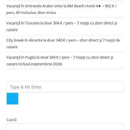
Vacanță în Emiratele Arabe Unite la BM Beach Hotel 4★ – 902 € /
pers, All Inclusive, zbor inclus
Vacanță în Toscana la doar 304 € / pers – 7 nopți cu zbor direct și
cazare
City break în Alicante la doar 340 € / pers – zbor direct și 7 nopți de
cazare
Vacanță în Puglia la doar 269 € / pers – 7 nopți cu zbor direct și
cazare inclusă (septembrie 2026)
Caută