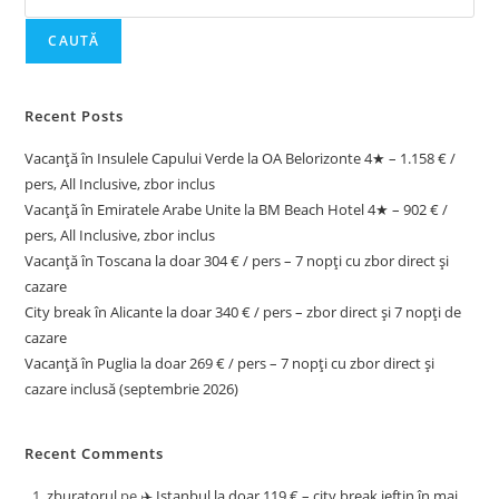
CAUTĂ
Recent Posts
Vacanță în Insulele Capului Verde la OA Belorizonte 4★ – 1.158 € /
pers, All Inclusive, zbor inclus
Vacanță în Emiratele Arabe Unite la BM Beach Hotel 4★ – 902 € /
pers, All Inclusive, zbor inclus
Vacanță în Toscana la doar 304 € / pers – 7 nopți cu zbor direct și
cazare
City break în Alicante la doar 340 € / pers – zbor direct și 7 nopți de
cazare
Vacanță în Puglia la doar 269 € / pers – 7 nopți cu zbor direct și
cazare inclusă (septembrie 2026)
Recent Comments
zburatorul
pe
✈️ Istanbul la doar 119 € – city break ieftin în mai