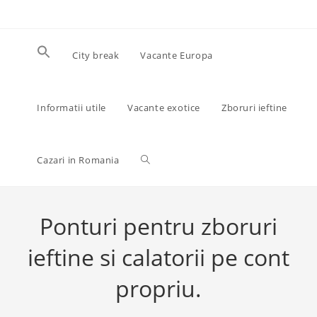
Skip
to
content
City break
Vacante Europa
Informatii utile
Vacante exotice
Zboruri ieftine
Toggle
Cazari in Romania
website
Ponturi pentru zboruri
ieftine si calatorii pe cont
search
propriu.