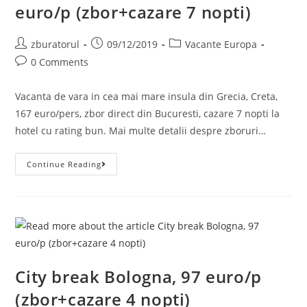
euro/p (zbor+cazare 7 nopti)
Post
Post
Post
zburatorul
09/12/2019
Vacante Europa
author:
published:
category:
Post
0 Comments
comments:
Vacanta de vara in cea mai mare insula din Grecia, Creta,
167 euro/pers, zbor direct din Bucuresti, cazare 7 nopti la
hotel cu rating bun. Mai multe detalii despre zboruri…
Vacanta
Continue Reading
In
Creta,
Grecia,
166
Euro/p
(zbor+cazare
7
Nopti)
City break Bologna, 97 euro/p
(zbor+cazare 4 nopti)