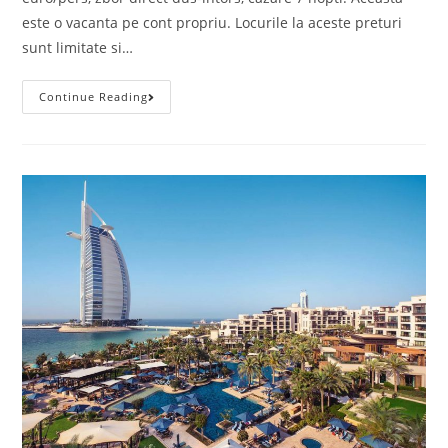
este o vacanta pe cont propriu. Locurile la aceste preturi
sunt limitate si…
Vacanta
Continue Reading
In
Pescara
(Marea
Adriatica),
168
Euro/p
(zbor+cazare
7
Nopti)