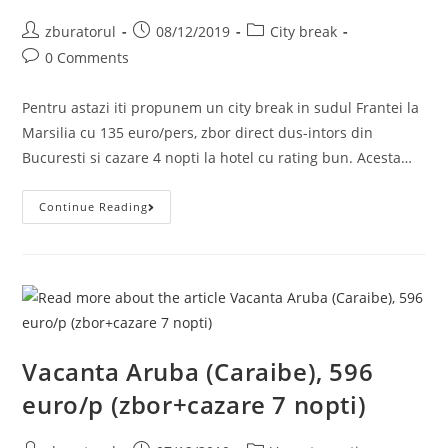
Post
Post
Post
zburatorul
08/12/2019
City break
author:
published:
category:
Post
0 Comments
comments:
Pentru astazi iti propunem un city break in sudul Frantei la
Marsilia cu 135 euro/pers, zbor direct dus-intors din
Bucuresti si cazare 4 nopti la hotel cu rating bun. Acesta…
City
Continue Reading
Break
Marsilia,
135
Euro/p
(zbor+cazare
4
Nopti)
Vacanta Aruba (Caraibe), 596
euro/p (zbor+cazare 7 nopti)