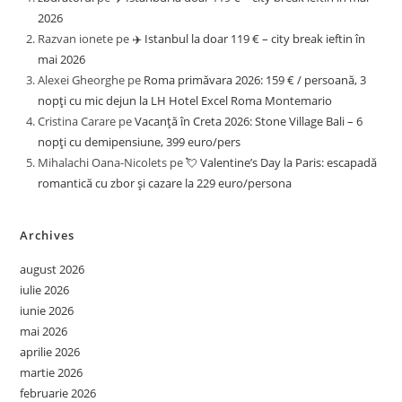
2026
Razvan ionete
pe
✈️ Istanbul la doar 119 € – city break ieftin în
mai 2026
Alexei Gheorghe
pe
Roma primăvara 2026: 159 € / persoană, 3
nopți cu mic dejun la LH Hotel Excel Roma Montemario
Cristina Carare
pe
Vacanță în Creta 2026: Stone Village Bali – 6
nopți cu demipensiune, 399 euro/pers
Mihalachi Oana-Nicolets
pe
💘 Valentine’s Day la Paris: escapadă
romantică cu zbor și cazare la 229 euro/persona
Archives
august 2026
iulie 2026
iunie 2026
mai 2026
aprilie 2026
martie 2026
februarie 2026