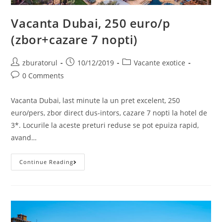
Vacanta Dubai, 250 euro/p
(zbor+cazare 7 nopti)
Post
Post
Post
zburatorul
10/12/2019
Vacante exotice
author:
published:
category:
Post
0 Comments
comments:
Vacanta Dubai, last minute la un pret excelent, 250
euro/pers, zbor direct dus-intors, cazare 7 nopti la hotel de
3*. Locurile la aceste preturi reduse se pot epuiza rapid,
avand…
Vacanta
Continue Reading
Dubai,
250
Euro/p
(zbor+cazare
7
Nopti)