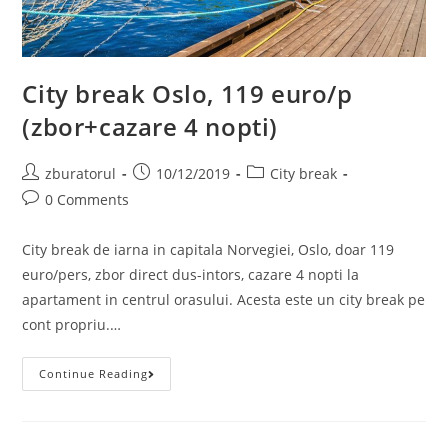
City break Oslo, 119 euro/p
(zbor+cazare 4 nopti)
Post
Post
Post
zburatorul
10/12/2019
City break
author:
published:
category:
Post
0 Comments
comments:
City break de iarna in capitala Norvegiei, Oslo, doar 119
euro/pers, zbor direct dus-intors, cazare 4 nopti la
apartament in centrul orasului. Acesta este un city break pe
cont propriu.…
City
Continue Reading
Break
Oslo,
119
Euro/p
(zbor+cazare