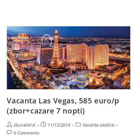
Vacanta Las Vegas, 585 euro/p
(zbor+cazare 7 nopti)
Post
Post
Post
zburatorul
11/12/2019
Vacante exotice
author:
published:
category:
Post
0 Comments