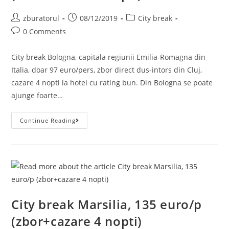
Post
Post
Post
zburatorul
08/12/2019
City break
author:
published:
category:
Post
0 Comments
comments:
City break Bologna, capitala regiunii Emilia-Romagna din
Italia, doar 97 euro/pers, zbor direct dus-intors din Cluj,
cazare 4 nopti la hotel cu rating bun. Din Bologna se poate
ajunge foarte…
City
Continue Reading
Break
Bologna,
97
Euro/p
(zbor+cazare
4
Nopti)
City break Marsilia, 135 euro/p
(zbor+cazare 4 nopti)