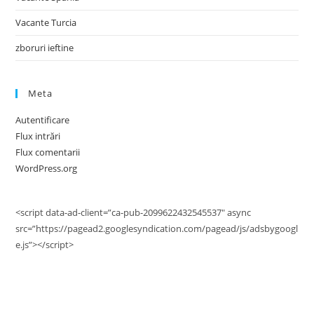
Vacante Turcia
zboruri ieftine
Meta
Autentificare
Flux intrări
Flux comentarii
WordPress.org
<script data-ad-client=”ca-pub-2099622432545537″ async
src=”https://pagead2.googlesyndication.com/pagead/js/adsbygoogl
e.js”></script>