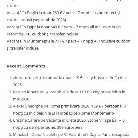
cazare
Vacanță în Puglia la doar 269 € / pers – 7 nopți cu zbor direct și
cazare inclusă (septembrie 2026)
Vacanță în Egipt la doar 649 € / pers – 7 nopți All Inclusive la un
resort de 5★, cu zbor și transfer incluse
Vacanță în Muntenegru la 777 € / pers – 7 nopți All Inclusive cu zbor
și transfer incluse
Recent Comments
zburatorul
pe
✈️ Istanbul la doar 119 € – city break ieftin în mai
2026
Razvan ionete
pe
✈️ Istanbul la doar 119 € – city break ieftin în
mai 2026
Alexei Gheorghe
pe
Roma primăvara 2026: 159 € / persoană, 3
nopți cu mic dejun la LH Hotel Excel Roma Montemario
Cristina Carare
pe
Vacanță în Creta 2026: Stone Village Bali – 6
nopți cu demipensiune, 399 euro/pers
Mihalachi Oana-Nicolets
pe
💘 Valentine’s Day la Paris: escapadă