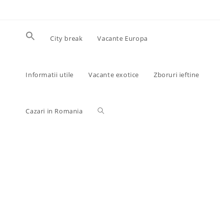
Skip
to
content
City break
Vacante Europa
Informatii utile
Vacante exotice
Zboruri ieftine
Toggle
Cazari in Romania
website
search