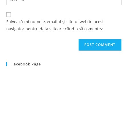
address
your
comment
to
website
comment
URL
Salvează-mi numele, emailul și site-ul web în acest
(optional)
navigator pentru data viitoare când o să comentez.
Facebook Page