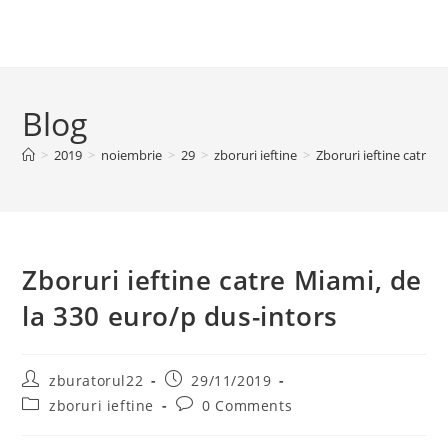
Blog
>
2019
>
noiembrie
>
29
>
zboruri ieftine
>
Zboruri ieftine catre 
Zboruri ieftine catre Miami, de
la 330 euro/p dus-intors
Post
Post
zburatorul22
29/11/2019
author:
published:
Post
Post
zboruri ieftine
0 Comments
category:
comments: