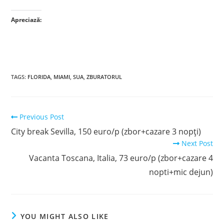
Apreciază:
TAGS
:
FLORIDA
,
MIAMI
,
SUA
,
ZBURATORUL
Read
Previous Post
more
City break Sevilla, 150 euro/p (zbor+cazare 3 nopți)
articles
Next Post
Vacanta Toscana, Italia, 73 euro/p (zbor+cazare 4
nopti+mic dejun)
YOU MIGHT ALSO LIKE