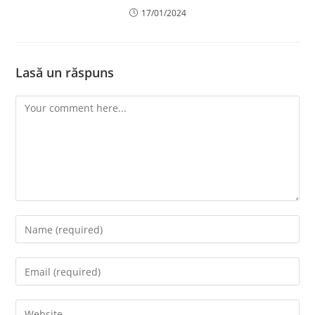
17/01/2024
Lasă un răspuns
Comment
Enter
your
name
Enter
or
your
username
email
Enter
to