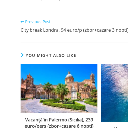
Read
Previous Post
more
City break Londra, 94 euro/p (zbor+cazare 3 nopti
articles
YOU MIGHT ALSO LIKE
Vacanță în Palermo (Sicilia), 239
euro/pers (zbor+cazare 6 nopți)