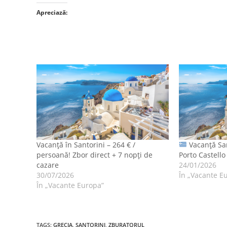
Apreciază:
Vacanță în Santorini – 264 € /
Vacanță San
persoană! Zbor direct + 7 nopți de
Porto Castello
cazare
24/01/2026
30/07/2026
În „Vacante E
În „Vacante Europa”
TAGS
:
GRECIA
,
SANTORINI
,
ZBURATORUL