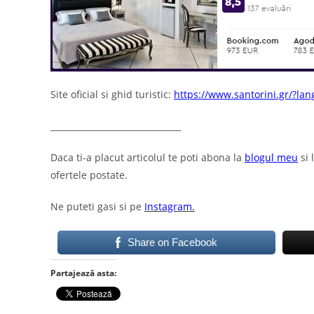
Site oficial si ghid turistic:
https://www.santorini.gr/?la
_______________________________
Daca ti-a placut articolul te poti abona la
blogul meu
si 
ofertele postate.
Ne puteti gasi si pe
Instagram
.
Share on Facebook
Partajează asta: