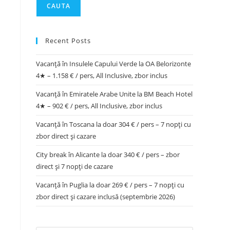
CAUTA
Recent Posts
Vacanță în Insulele Capului Verde la OA Belorizonte
4★ – 1.158 € / pers, All Inclusive, zbor inclus
Vacanță în Emiratele Arabe Unite la BM Beach Hotel
4★ – 902 € / pers, All Inclusive, zbor inclus
Vacanță în Toscana la doar 304 € / pers – 7 nopți cu
zbor direct și cazare
City break în Alicante la doar 340 € / pers – zbor
direct și 7 nopți de cazare
Vacanță în Puglia la doar 269 € / pers – 7 nopți cu
zbor direct și cazare inclusă (septembrie 2026)