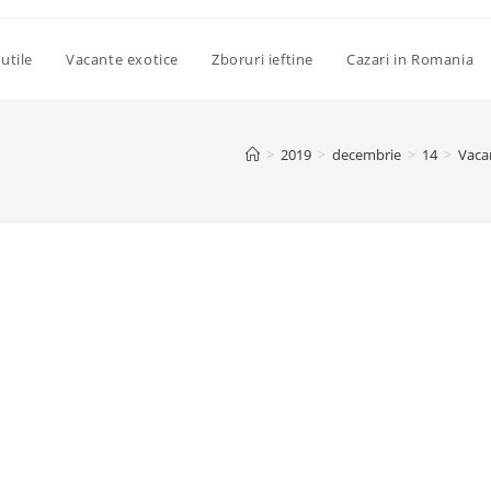
utile
Vacante exotice
Zboruri ieftine
Cazari in Romania
>
2019
>
decembrie
>
14
>
Vaca