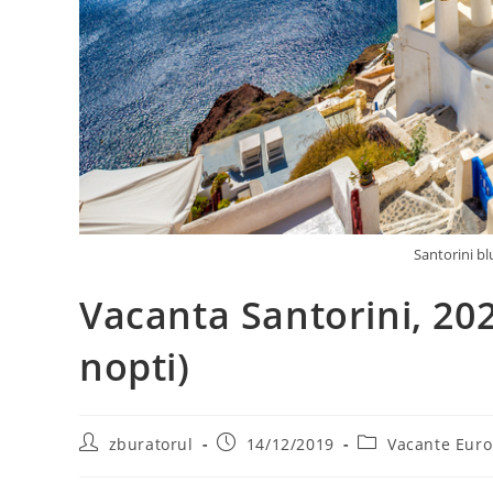
Santorini b
Vacanta Santorini, 20
nopti)
Post
Post
Post
zburatorul
14/12/2019
Vacante Eur
author:
published:
category: