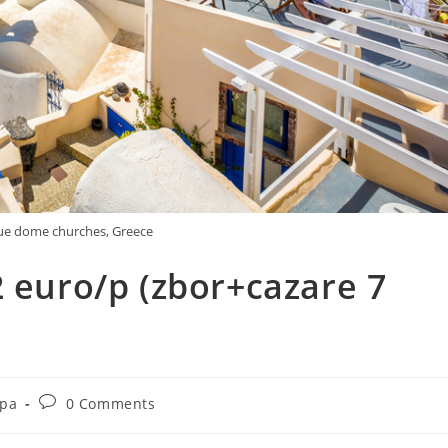
lue dome churches, Greece
2 euro/p (zbor+cazare 7
Post
opa
0 Comments
comments: