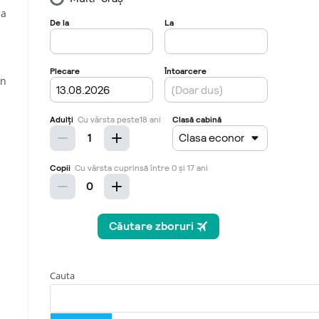
na
in
Cauta