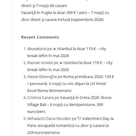
direct și 7 nopți de cazare
Vacanță în Puglia la doar 269 € / pers – 7 nopți cu
zbor direct și cazare inclusă (septembrie 2026)
Recent Comments
zburatorul
pe
✈️ Istanbul la doar 119 € – city
break ieftin în mai 2026
Razvan ionete
pe
✈️ Istanbul la doar 119 € – city
break ieftin în mai 2026
Alexei Gheorghe
pe
Roma primăvara 2026: 159 €
/ persoană, 3 nopți cu mic dejun la LH Hotel
Excel Roma Montemario
Cristina Carare
pe
Vacanță în Creta 2026: Stone
Village Bali – 6 nopți cu demipensiune, 399
euro/pers
Mihalachi Oana-Nicolets
pe
💘 Valentine’s Day la
Paris: escapadă romantică cu zbor și cazare la
229 euro/persona