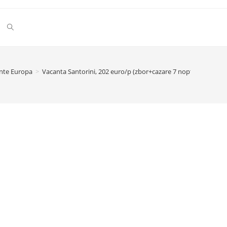
Toggle
website
nte Europa
>
Vacanta Santorini, 202 euro/p (zbor+cazare 7 nopti)
search