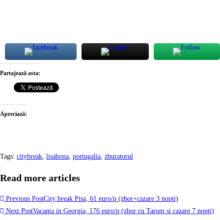
Partajează asta:
Apreciază:
Tags
:
citybreak
,
lisabona
,
portugalia
,
zburatorul
Read more articles
Previous Post
City break Pisa, 61 euro/p (zbor+cazare 3 nopti)
Next Post
Vacanta in Georgia, 176 euro/p (zbor cu Tarom si cazare 7 nopti)