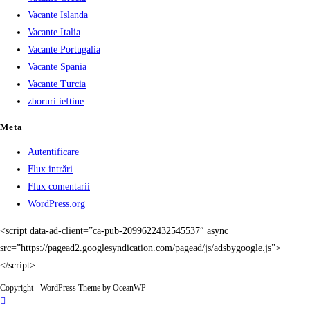
Vacante Islanda
Vacante Italia
Vacante Portugalia
Vacante Spania
Vacante Turcia
zboruri ieftine
Meta
Autentificare
Flux intrări
Flux comentarii
WordPress.org
<script data-ad-client=”ca-pub-2099622432545537″ async
src=”https://pagead2.googlesyndication.com/pagead/js/adsbygoogle.js”>
</script>
Copyright - WordPress Theme by OceanWP