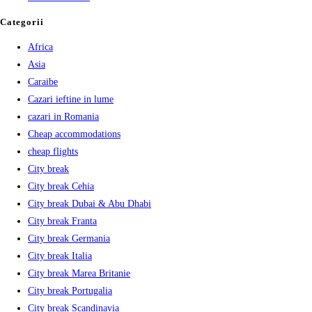
Categorii
Africa
Asia
Caraibe
Cazari ieftine in lume
cazari in Romania
Cheap accommodations
cheap flights
City break
City break Cehia
City break Dubai & Abu Dhabi
City break Franta
City break Germania
City break Italia
City break Marea Britanie
City break Portugalia
City break Scandinavia