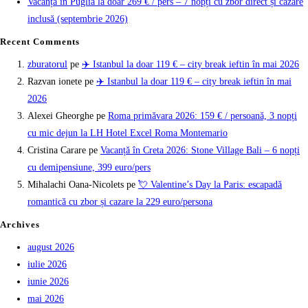
Vacanță în Puglia la doar 269 € / pers – 7 nopți cu zbor direct și cazare
inclusă (septembrie 2026)
Recent Comments
zburatorul
pe
✈️ Istanbul la doar 119 € – city break ieftin în mai 2026
Razvan ionete
pe
✈️ Istanbul la doar 119 € – city break ieftin în mai
2026
Alexei Gheorghe
pe
Roma primăvara 2026: 159 € / persoană, 3 nopți
cu mic dejun la LH Hotel Excel Roma Montemario
Cristina Carare
pe
Vacanță în Creta 2026: Stone Village Bali – 6 nopți
cu demipensiune, 399 euro/pers
Mihalachi Oana-Nicolets
pe
💘 Valentine’s Day la Paris: escapadă
romantică cu zbor și cazare la 229 euro/persona
Archives
august 2026
iulie 2026
iunie 2026
mai 2026