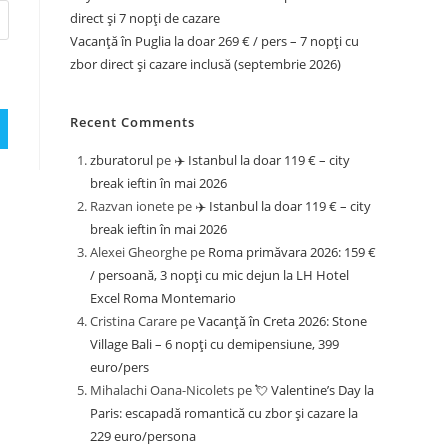
direct și 7 nopți de cazare
Vacanță în Puglia la doar 269 € / pers – 7 nopți cu
zbor direct și cazare inclusă (septembrie 2026)
Recent Comments
zburatorul
pe
✈️ Istanbul la doar 119 € – city
break ieftin în mai 2026
Razvan ionete
pe
✈️ Istanbul la doar 119 € – city
break ieftin în mai 2026
Alexei Gheorghe
pe
Roma primăvara 2026: 159 €
/ persoană, 3 nopți cu mic dejun la LH Hotel
Excel Roma Montemario
Cristina Carare
pe
Vacanță în Creta 2026: Stone
Village Bali – 6 nopți cu demipensiune, 399
euro/pers
Mihalachi Oana-Nicolets
pe
💘 Valentine’s Day la
Paris: escapadă romantică cu zbor și cazare la
229 euro/persona