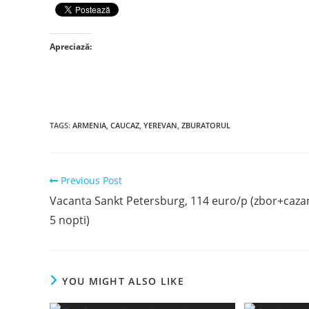
Apreciază:
TAGS
:
ARMENIA
,
CAUCAZ
,
YEREVAN
,
ZBURATORUL
Read
Previous Post
more
Vacanta Sankt Petersburg, 114 euro/p (zbor+caza
articles
5 nopti)
YOU MIGHT ALSO LIKE