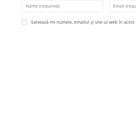
Enter
Enter
your
your
name
email
Salvează-mi numele, emailul și site-ul web în acest
or
address
username
to
to
comment
comment