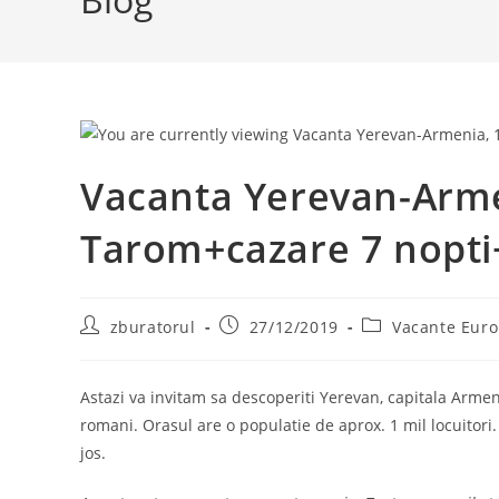
Vacanta Yerevan-Arme
Tarom+cazare 7 nopti
Post
Post
Post
zburatorul
27/12/2019
Vacante Eur
author:
published:
category:
Astazi va invitam sa descoperiti Yerevan, capitala Armen
romani. Orasul are o populatie de aprox. 1 mil locuitori. 
jos.