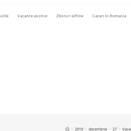
utile
Vacante exotice
Zboruri ieftine
Cazari in Romania
>
2019
>
decembrie
>
27
>
Vaca