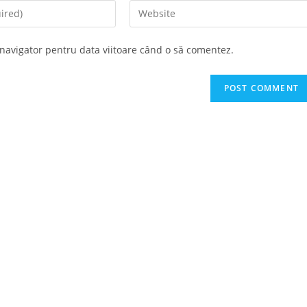
Enter
your
website
 navigator pentru data viitoare când o să comentez.
URL
(optional)