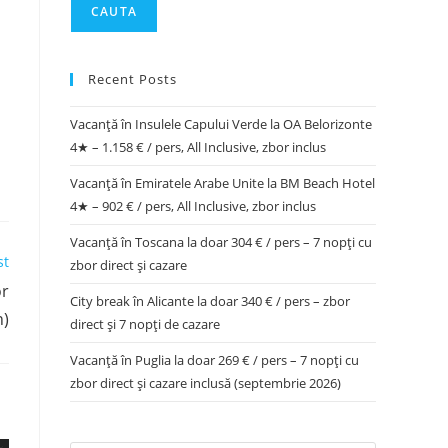
CAUTA
Recent Posts
Vacanță în Insulele Capului Verde la OA Belorizonte
4★ – 1.158 € / pers, All Inclusive, zbor inclus
Vacanță în Emiratele Arabe Unite la BM Beach Hotel
4★ – 902 € / pers, All Inclusive, zbor inclus
Vacanță în Toscana la doar 304 € / pers – 7 nopți cu
st
zbor direct și cazare
or
City break în Alicante la doar 340 € / pers – zbor
n)
direct și 7 nopți de cazare
Vacanță în Puglia la doar 269 € / pers – 7 nopți cu
zbor direct și cazare inclusă (septembrie 2026)