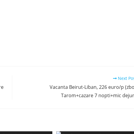
Next Po
re
Vacanta Beirut-Liban, 226 euro/p (zb
Tarom+cazare 7 nopti+mic deju