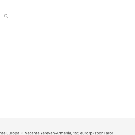
Toggle
website
search
nte Europa
>
Vacanta Yerevan-Armenia, 195 euro/p (zbor Tarom+cazare 7 n