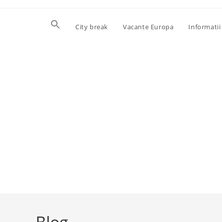
Skip
to
City break
Vacante Europa
Informatii 
content
Blog