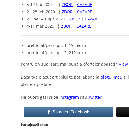
5-12 feb 2020 |
ZBOR
|
CAZARE
21-28 feb 2020 |
ZBOR
|
CAZARE
25 mar – 1 apr 2020 |
ZBOR
|
CAZARE
4-11 mar 2020 |
ZBOR
|
CAZARE
pret total/pers opt. 1: 195 euro
pret total/pers opt. 2: 219 euro
Pentru o vizualizare mai buna a ofertelor apasati
“ View
Daca ti-a placut articolul te poti abona la
blogul meu
si
ofertele postate.
Ne puteti gasi si pe
Instagram
sau
Twitter
Share on Facebook
Partajează asta: