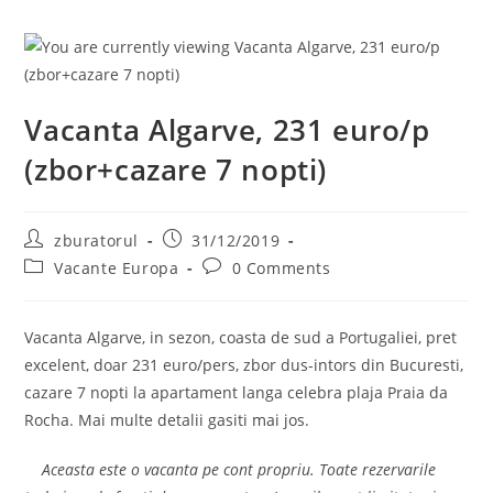
Vacanta Algarve, 231 euro/p
(zbor+cazare 7 nopti)
Post
Post
zburatorul
31/12/2019
author:
published:
Post
Post
Vacante Europa
0 Comments
category:
comments:
Vacanta Algarve, in sezon, coasta de sud a Portugaliei, pret
excelent, doar 231 euro/pers, zbor dus-intors din Bucuresti,
cazare 7 nopti la apartament langa celebra plaja Praia da
Rocha. Mai multe detalii gasiti mai jos.
Aceasta este o vacanta pe cont propriu. Toate rezervarile