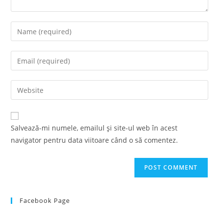
Enter
your
name
Enter
or
your
username
email
Enter
to
address
your
comment
to
website
comment
URL
Salvează-mi numele, emailul și site-ul web în acest
(optional)
navigator pentru data viitoare când o să comentez.
Facebook Page