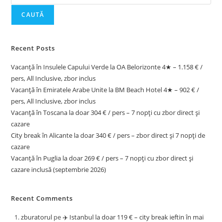
CAUTĂ
Recent Posts
Vacanță în Insulele Capului Verde la OA Belorizonte 4★ – 1.158 € /
pers, All Inclusive, zbor inclus
Vacanță în Emiratele Arabe Unite la BM Beach Hotel 4★ – 902 € /
pers, All Inclusive, zbor inclus
Vacanță în Toscana la doar 304 € / pers – 7 nopți cu zbor direct și
cazare
City break în Alicante la doar 340 € / pers – zbor direct și 7 nopți de
cazare
Vacanță în Puglia la doar 269 € / pers – 7 nopți cu zbor direct și
cazare inclusă (septembrie 2026)
Recent Comments
zburatorul
pe
✈️ Istanbul la doar 119 € – city break ieftin în mai