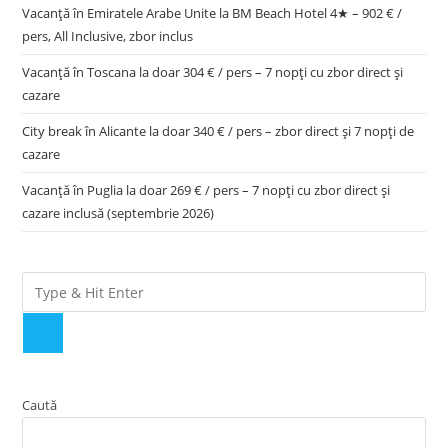
Vacanță în Emiratele Arabe Unite la BM Beach Hotel 4★ – 902 € /
pers, All Inclusive, zbor inclus
Vacanță în Toscana la doar 304 € / pers – 7 nopți cu zbor direct și
cazare
City break în Alicante la doar 340 € / pers – zbor direct și 7 nopți de
cazare
Vacanță în Puglia la doar 269 € / pers – 7 nopți cu zbor direct și
cazare inclusă (septembrie 2026)
Caută