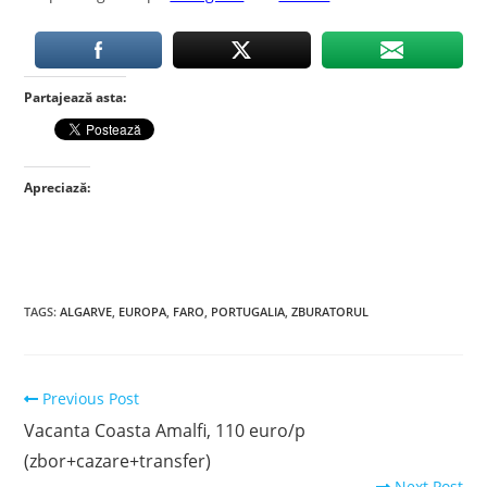
Partajează asta:
Apreciază:
TAGS
:
ALGARVE
,
EUROPA
,
FARO
,
PORTUGALIA
,
ZBURATORUL
Read
Previous Post
more
Vacanta Coasta Amalfi, 110 euro/p
articles
(zbor+cazare+transfer)
Next Post