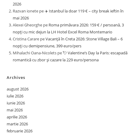
2026
Razvan ionete
pe
✈️ Istanbul la doar 119 € – city break ieftin în
mai 2026
Alexei Gheorghe
pe
Roma primăvara 2026: 159 € / persoană, 3
nopți cu mic dejun la LH Hotel Excel Roma Montemario
Cristina Carare
pe
Vacanță în Creta 2026: Stone Village Bali – 6
nopți cu demipensiune, 399 euro/pers
Mihalachi Oana-Nicolets
pe
💘 Valentine’s Day la Paris: escapadă
romantică cu zbor și cazare la 229 euro/persona
Archives
august 2026
iulie 2026
iunie 2026
mai 2026
aprilie 2026
martie 2026
februarie 2026