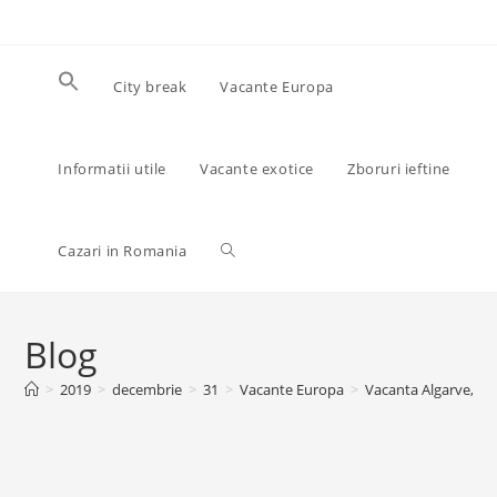
Skip
to
content
City break
Vacante Europa
Informatii utile
Vacante exotice
Zboruri ieftine
Toggle
Cazari in Romania
website
Blog
>
2019
>
decembrie
>
31
>
Vacante Europa
>
Vacanta Algarve, 23
search