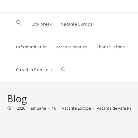
Skip
to
content
City break
Vacante Europa
Informatii utile
Vacante exotice
Zboruri ieftine
Toggle
Cazari in Romania
website
Blog
>
2020
>
ianuarie
>
16
>
Vacante Europa
>
Vacanta de vara Palerm
search