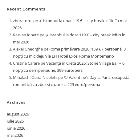
Recent Comments
zburatorul
pe
✈️ Istanbul la doar 119 € – city break ieftin în mai
2026
Razvan ionete
pe
✈️ Istanbul la doar 119 € – city break ieftin în
mai 2026
Alexei Gheorghe
pe
Roma primăvara 2026: 159 € / persoană, 3
nopți cu mic dejun la LH Hotel Excel Roma Montemario
Cristina Carare
pe
Vacanță în Creta 2026: Stone Village Bali – 6
nopți cu demipensiune, 399 euro/pers
Mihalachi Oana-Nicolets
pe
💘 Valentine’s Day la Paris: escapadă
romantică cu zbor și cazare la 229 euro/persona
Archives
august 2026
iulie 2026
iunie 2026
mai 2026