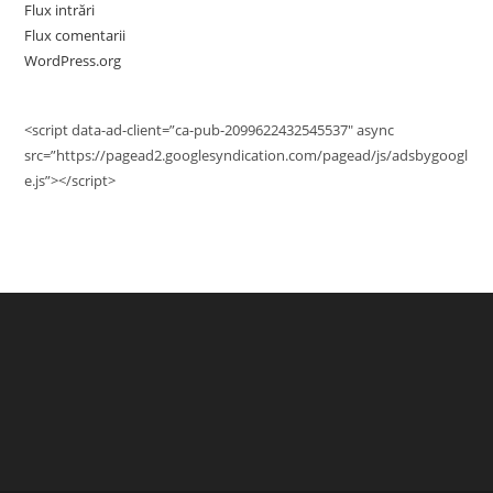
Flux intrări
Flux comentarii
WordPress.org
<script data-ad-client=”ca-pub-2099622432545537″ async
src=”https://pagead2.googlesyndication.com/pagead/js/adsbygoogl
e.js”></script>