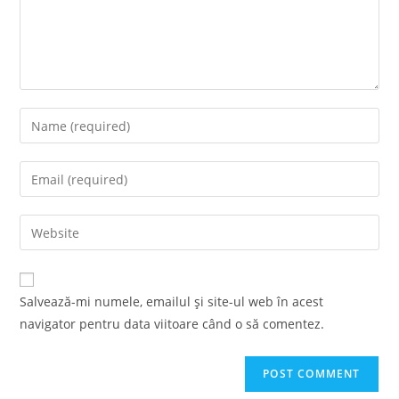
Enter
your
name
Enter
or
your
username
email
Enter
to
address
your
comment
to
website
comment
URL
Salvează-mi numele, emailul și site-ul web în acest
(optional)
navigator pentru data viitoare când o să comentez.