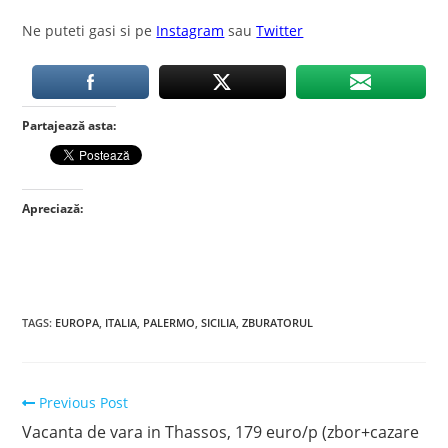
Ne puteti gasi si pe
Instagram
sau
Twitter
Partajează asta:
Apreciază:
TAGS
:
EUROPA
,
ITALIA
,
PALERMO
,
SICILIA
,
ZBURATORUL
Read
Previous Post
more
Vacanta de vara in Thassos, 179 euro/p (zbor+cazare
articles