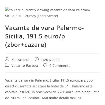
Vacanta de vara Palermo-
Sicilia, 191.5 euro/p
(zbor+cazare)
Post
Post
zburatorul
16/01/2020
author:
published:
Post
Post
Vacante Europa
0 Comments
category:
comments:
Vacanta de vara in Palermo, Sicilia, 191.5 euro/pers, zbor
direct dus-intors si cazare la hotel de 3* . Palermo este
capitala insulei, un oras vechi de 2700 ani si are o populatie
de 700 mii de locuitori. Mai multe detalii mai jos.