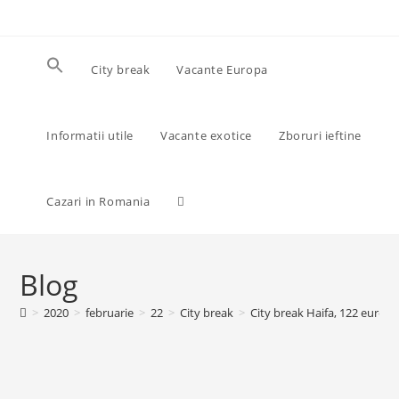
Skip
to
content
City break
Vacante Europa
Informatii utile
Vacante exotice
Zboruri ieftine
Toggle
Cazari in Romania
website
Blog
>
2020
>
februarie
>
22
>
City break
>
City break Haifa, 122 euro/p
search