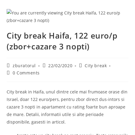
City break Haifa, 122 euro/p
(zbor+cazare 3 nopti)
Post
Post
Post
zburatorul
22/02/2020
City break
author:
published:
category:
Post
0 Comments
comments:
City break in Haifa, unul dintre cele mai frumoase orase din
Israel, doar 122 euro/pers, pentru zbor direct dus-intors si
cazare 3 nopti in apartament cu rating foarte bun aproape
de mare. Detalii, informatii utile si alte perioade
disponibile, gasesti in articol.