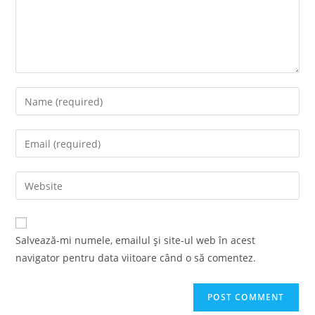
Enter
your
name
Enter
or
your
username
email
Enter
to
address
your
comment
to
website
comment
URL
Salvează-mi numele, emailul și site-ul web în acest
(optional)
navigator pentru data viitoare când o să comentez.