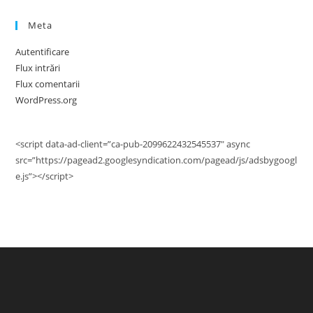
Meta
Autentificare
Flux intrări
Flux comentarii
WordPress.org
<script data-ad-client=”ca-pub-2099622432545537″ async
src=”https://pagead2.googlesyndication.com/pagead/js/adsbygoogl
e.js”></script>