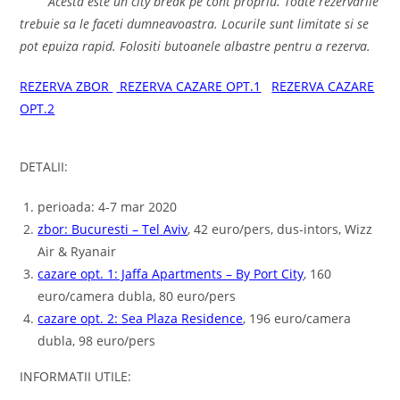
Acesta este un city break pe cont propriu. Toate rezervarile
trebuie sa le faceti dumneavoastra. Locurile sunt limitate si se
pot epuiza rapid. Folositi butoanele albastre pentru a rezerva.
REZERVA ZBOR
REZERVA CAZARE OPT.1
REZERVA CAZARE
OPT.2
DETALII:
perioada: 4-7 mar 2020
zbor: Bucuresti – Tel Aviv
, 42 euro/pers, dus-intors, Wizz
Air & Ryanair
cazare opt. 1: Jaffa Apartments – By Port City
, 160
euro/camera dubla, 80 euro/pers
cazare opt. 2: Sea Plaza Residence
, 196 euro/camera
dubla, 98 euro/pers
INFORMATII UTILE: