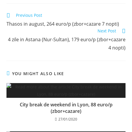
Read
Previous Post
more
Thasos in august, 264 euro/p (zbor+cazare 7 nopti)
articles
Next Post
4 zile in Astana (Nur-Sultan), 179 euro/p (zbor+cazare
4 nopti)
YOU MIGHT ALSO LIKE
City break de weekend in Lyon, 88 euro/p
(zbor+cazare)
27/01/2020