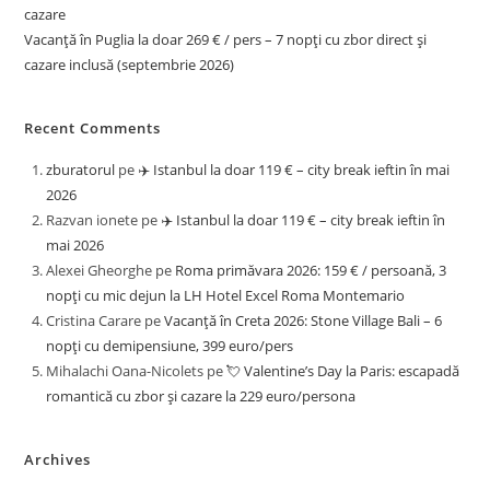
cazare
Vacanță în Puglia la doar 269 € / pers – 7 nopți cu zbor direct și
cazare inclusă (septembrie 2026)
Recent Comments
zburatorul
pe
✈️ Istanbul la doar 119 € – city break ieftin în mai
2026
Razvan ionete
pe
✈️ Istanbul la doar 119 € – city break ieftin în
mai 2026
Alexei Gheorghe
pe
Roma primăvara 2026: 159 € / persoană, 3
nopți cu mic dejun la LH Hotel Excel Roma Montemario
Cristina Carare
pe
Vacanță în Creta 2026: Stone Village Bali – 6
nopți cu demipensiune, 399 euro/pers
Mihalachi Oana-Nicolets
pe
💘 Valentine’s Day la Paris: escapadă
romantică cu zbor și cazare la 229 euro/persona
Archives