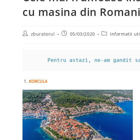
cu masina din Romani
Post
Post
Post
zburatorul
05/03/2020
Informatii uti
author:
published:
category:
      Pentru astazi, ne-am gandit s
KORCULA