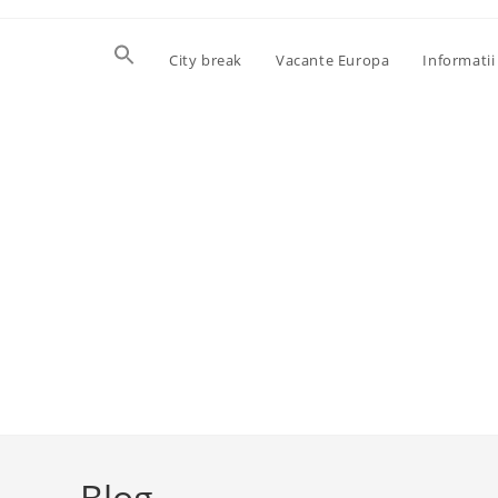
Skip
to
City break
Vacante Europa
Informatii 
content
Blog