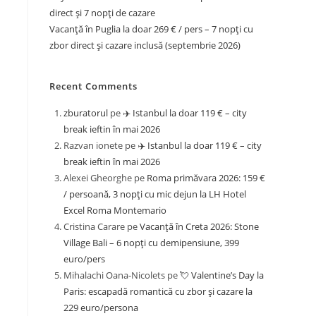
direct și 7 nopți de cazare
Vacanță în Puglia la doar 269 € / pers – 7 nopți cu
zbor direct și cazare inclusă (septembrie 2026)
Recent Comments
zburatorul
pe
✈️ Istanbul la doar 119 € – city
break ieftin în mai 2026
Razvan ionete
pe
✈️ Istanbul la doar 119 € – city
break ieftin în mai 2026
Alexei Gheorghe
pe
Roma primăvara 2026: 159 €
/ persoană, 3 nopți cu mic dejun la LH Hotel
Excel Roma Montemario
Cristina Carare
pe
Vacanță în Creta 2026: Stone
Village Bali – 6 nopți cu demipensiune, 399
euro/pers
Mihalachi Oana-Nicolets
pe
💘 Valentine’s Day la
Paris: escapadă romantică cu zbor și cazare la
229 euro/persona