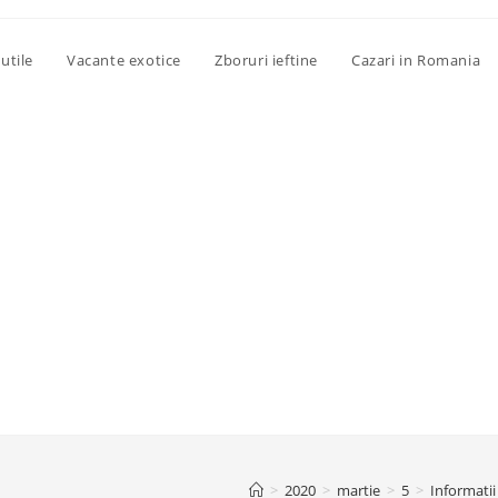
utile
Vacante exotice
Zboruri ieftine
Cazari in Romania
>
2020
>
martie
>
5
>
Informatii 