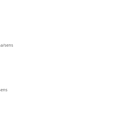
na/sens
sens