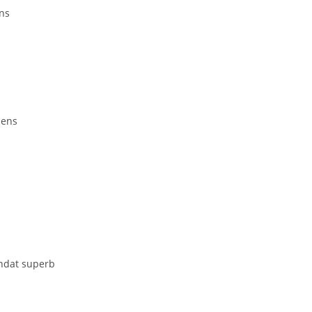
ens
sens
endat superb