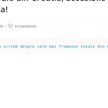
a!
Post
le
0 Comments
comments:
a scriem despre cele mai frumoase insule din 