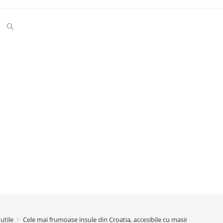
Toggle
website
search
utile
>
Cele mai frumoase insule din Croatia, accesibile cu masina din Roma