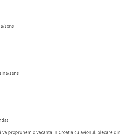
na/sens
asina/sens
endat
oi va proprunem o vacanta in Croatia cu avionul, plecare din