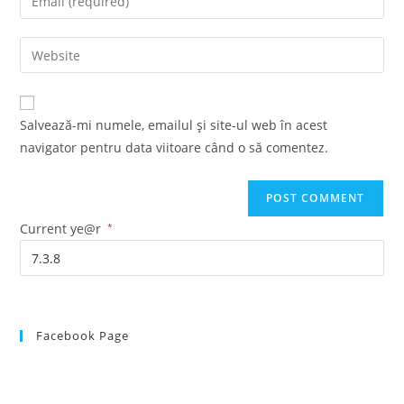
or
your
username
email
Enter
to
address
your
comment
to
website
comment
URL
Salvează-mi numele, emailul și site-ul web în acest
(optional)
navigator pentru data viitoare când o să comentez.
Current ye@r
*
Facebook Page