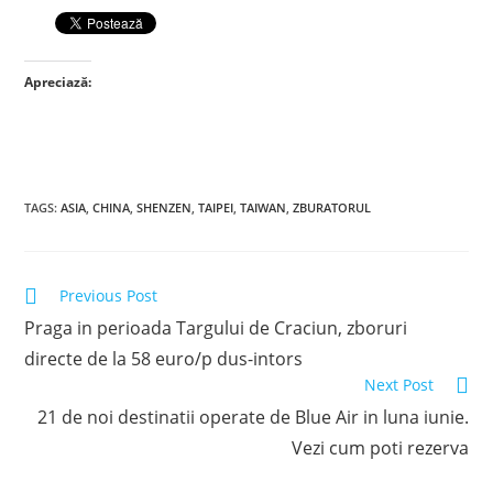
Apreciază:
TAGS
:
ASIA
,
CHINA
,
SHENZEN
,
TAIPEI
,
TAIWAN
,
ZBURATORUL
Read
Previous Post
more
Praga in perioada Targului de Craciun, zboruri
articles
directe de la 58 euro/p dus-intors
Next Post
21 de noi destinatii operate de Blue Air in luna iunie.
Vezi cum poti rezerva