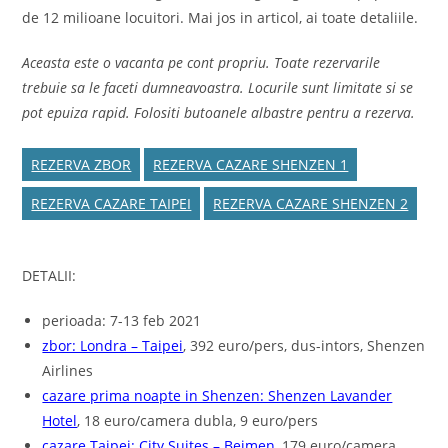
de 12 milioane locuitori. Mai jos in articol, ai toate detaliile.
Aceasta este o vacanta pe cont propriu. Toate rezervarile
trebuie sa le faceti dumneavoastra. Locurile sunt limitate si se
pot epuiza rapid. Folositi butoanele albastre pentru a rezerva.
REZERVA ZBOR
REZERVA CAZARE SHENZEN 1
REZERVA CAZARE TAIPEI
REZERVA CAZARE SHENZEN 2
DETALII:
perioada: 7-13 feb 2021
zbor: Londra – Taipei
, 392 euro/pers, dus-intors, Shenzen
Airlines
cazare prima noapte in Shenzen: Shenzen Lavander
Hotel
, 18 euro/camera dubla, 9 euro/pers
cazare Taipei: City Suites – Beimen
, 179 euro/camera