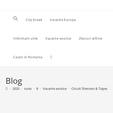
Skip
to
content
City break
Vacante Europa
Informatii utile
Vacante exotice
Zboruri ieftine
Toggle
Cazari in Romania
website
Blog
>
2020
>
iunie
>
8
>
Vacante exotice
>
Circuit Shenzen & Taipei, 49
search