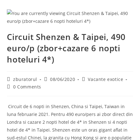
Circuit Shenzen & Taipei, 490
euro/p (zbor+cazare 6 nopti
hoteluri 4*)
Post
Post
Post
zburatorul
08/06/2020
Vacante exotice
author:
published:
category:
Post
0 Comments
comments:
Circuit de 6 nopti in Shenzen, China si Taipei, Taiwan in
luna februarie 2021. Pentru 490 euro/pers ai zbor direct din
Londra si cazare 2 nopti hotel de 4* in Shenzen si 4 nopti
hotel de 4* in Taipei. Shenzen este un oras gigant aflat in
sud-estul Chinei, la granita cu Hong Kong si are o populatie