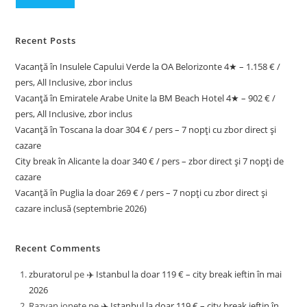
Recent Posts
Vacanță în Insulele Capului Verde la OA Belorizonte 4★ – 1.158 € /
pers, All Inclusive, zbor inclus
Vacanță în Emiratele Arabe Unite la BM Beach Hotel 4★ – 902 € /
pers, All Inclusive, zbor inclus
Vacanță în Toscana la doar 304 € / pers – 7 nopți cu zbor direct și
cazare
City break în Alicante la doar 340 € / pers – zbor direct și 7 nopți de
cazare
Vacanță în Puglia la doar 269 € / pers – 7 nopți cu zbor direct și
cazare inclusă (septembrie 2026)
Recent Comments
zburatorul
pe
✈️ Istanbul la doar 119 € – city break ieftin în mai
2026
Razvan ionete
pe
✈️ Istanbul la doar 119 € – city break ieftin în