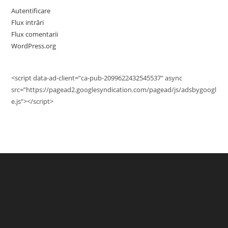
Autentificare
Flux intrări
Flux comentarii
WordPress.org
<script data-ad-client=”ca-pub-2099622432545537″ async
src=”https://pagead2.googlesyndication.com/pagead/js/adsbygoogl
e.js”></script>