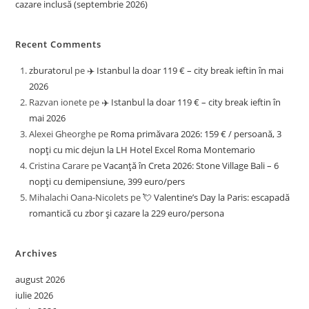
cazare inclusă (septembrie 2026)
Recent Comments
zburatorul
pe
✈️ Istanbul la doar 119 € – city break ieftin în mai
2026
Razvan ionete
pe
✈️ Istanbul la doar 119 € – city break ieftin în
mai 2026
Alexei Gheorghe
pe
Roma primăvara 2026: 159 € / persoană, 3
nopți cu mic dejun la LH Hotel Excel Roma Montemario
Cristina Carare
pe
Vacanță în Creta 2026: Stone Village Bali – 6
nopți cu demipensiune, 399 euro/pers
Mihalachi Oana-Nicolets
pe
💘 Valentine’s Day la Paris: escapadă
romantică cu zbor și cazare la 229 euro/persona
Archives
august 2026
iulie 2026