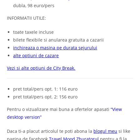
dubla, 98 euro/pers
INFORMATII UTILE:
toate taxele incluse
bilete flexibile si anularea gratuita a cazarii
inchireaza o masina pe durata sejurului
alte optiuni de cazare
Vezi si alte optiuni de City Break.
pret total/pers opt. 1: 116 euro
pret total/pers opt. 2: 156 euro
Pentru o vizualizare mai buna a ofertelor apasati
“View
desktop version”
Daca ti-a placut articolul te poti abona la
blogul meu
si like
pagina de facebook
Travel Mood Zburatorul
pentru a fi la