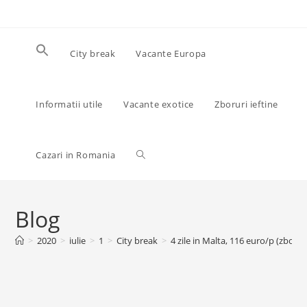
Skip
to
content
City break
Vacante Europa
Informatii utile
Vacante exotice
Zboruri ieftine
Toggle
Cazari in Romania
website
Blog
>
2020
>
iulie
>
1
>
City break
>
4 zile in Malta, 116 euro/p (zbor+
search