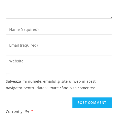
Enter
your
name
Enter
or
your
username
email
Enter
to
address
your
comment
to
website
comment
URL
Salvează-mi numele, emailul și site-ul web în acest
(optional)
navigator pentru data viitoare când o să comentez.
Current ye@r
*