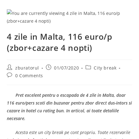
4 zile in Malta, 116 euro/p
(zbor+cazare 4 nopti)
Post
Post
Post
zburatorul
01/07/2020
City break
author:
published:
category:
Post
0 Comments
comments:
Pret excelent pentru o escapada de 4 zile in Malta, doar
116 euro/pers scoti din buzunar pentru zbor direct dus-intors si
cazare in hotel cu rating bun. In articol, ai toate detaliile
necesare.
Acesta este un city break pe cont propriu. Toate rezervarile