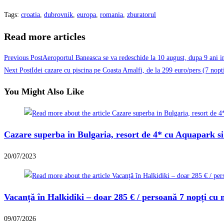
Tags
:
croatia
,
dubrovnik
,
europa
,
romania
,
zburatorul
Read more articles
Previous Post
Aeroportul Baneasca se va redeschide la 10 august, dupa 9 ani in 
Next Post
Idei cazare cu piscina pe Coasta Amalfi, de la 299 euro/pers (7 nopti
You Might Also Like
Cazare superba in Bulgaria, resort de 4* cu Aquapark si
20/07/2023
Vacanță în Halkidiki – doar 285 € / persoană 7 nopți cu 
09/07/2026