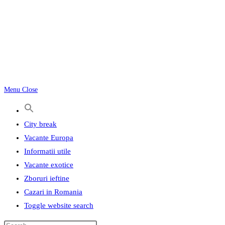
Menu
Close
City break
Vacante Europa
Informatii utile
Vacante exotice
Zboruri ieftine
Cazari in Romania
Toggle website search