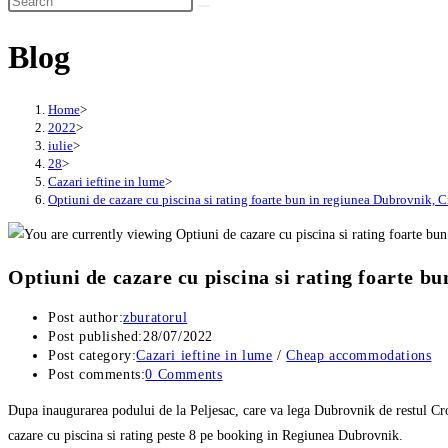
Blog
Home
>
2022
>
iulie
>
28
>
Cazari ieftine in lume
>
Optiuni de cazare cu piscina si rating foarte bun in regiunea Dubrovnik, C
Optiuni de cazare cu piscina si rating foarte b
Post author:
zburatorul
Post published:
28/07/2022
Post category:
Cazari ieftine in lume
/
Cheap accommodations
Post comments:
0 Comments
Dupa inaugurarea podului de la Peljesac, care va lega Dubrovnik de restul Cro
cazare cu piscina si rating peste 8 pe booking in Regiunea Dubrovnik.