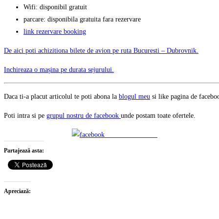
Wifi: disponibil gratuit
parcare: disponibila gratuita fara rezervare
link rezervare booking
De aici poti achizitiona bilete de avion pe ruta Bucuresti – Dubrovnik.
Inchireaza o mașina pe durata sejurului.
Daca ti-a placut articolul te poti abona la
blogul meu
si like pagina de faceb
Poti intra si pe
grupul nostru de facebook
unde postam toate ofertele.
Share on Facebook
Partajează asta:
Apreciază: