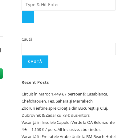
Caută
l
CAUTĂ
Recent Posts
Circuit în Maroc 1.449 € / persoană: Casablanca,
Chefchaouen, Fes, Sahara și Marrakech
Zboruri ieftine spre Croația din București și Cluj.
Dubrovnik & Zadar cu 73 € dus-întors
Vacanță în Insulele Capului Verde la OA Belorizonte
4★ – 1.158 € / pers, All Inclusive, zbor inclus
Vacanță în Emiratele Arabe Unite la BM Beach Hotel