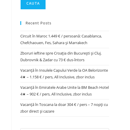
CAUTA
Recent Posts
Circuit în Maroc 1.449 € / persoană: Casablanca,
Chefchaouen, Fes, Sahara și Marrakech
Zboruri ieftine spre Croația din București și Cluj.
Dubrovnik & Zadar cu 73 € dus-întors
Vacanță în Insulele Capului Verde la OA Belorizonte
4★ – 1.158 € / pers, All Inclusive, zbor inclus
Vacanță în Emiratele Arabe Unite la BM Beach Hotel
4★ – 902 € / pers, All Inclusive, zbor inclus
Vacanță în Toscana la doar 304 € / pers – 7 nopți cu
zbor direct și cazare