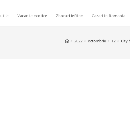
utile
Vacante exotice
Zboruri ieftine
Cazari in Romania
>
2022
>
octombrie
>
12
>
City 