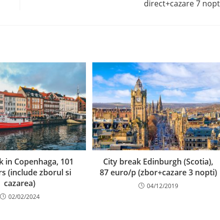
direct+cazare 7 nopt
ak in Copenhaga, 101
City break Edinburgh (Scotia),
s (include zborul si
87 euro/p (zbor+cazare 3 nopti)
cazarea)
04/12/2019
02/02/2024