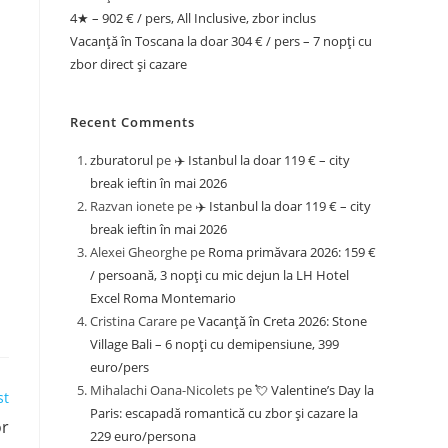
4★ – 902 € / pers, All Inclusive, zbor inclus
Vacanță în Toscana la doar 304 € / pers – 7 nopți cu
zbor direct și cazare
Recent Comments
zburatorul
pe
✈️ Istanbul la doar 119 € – city
break ieftin în mai 2026
Razvan ionete
pe
✈️ Istanbul la doar 119 € – city
break ieftin în mai 2026
Alexei Gheorghe
pe
Roma primăvara 2026: 159 €
/ persoană, 3 nopți cu mic dejun la LH Hotel
Excel Roma Montemario
Cristina Carare
pe
Vacanță în Creta 2026: Stone
Village Bali – 6 nopți cu demipensiune, 399
euro/pers
Mihalachi Oana-Nicolets
pe
💘 Valentine’s Day la
st
Paris: escapadă romantică cu zbor și cazare la
or
229 euro/persona