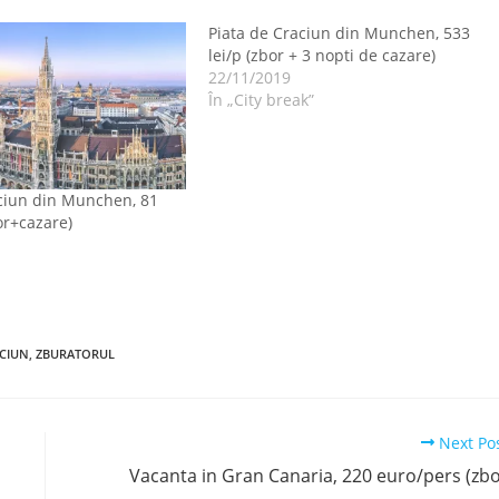
Piata de Craciun din Munchen, 533
lei/p (zbor + 3 nopti de cazare)
22/11/2019
În „City break”
ciun din Munchen, 81
or+cazare)
”
CIUN
,
ZBURATORUL
Next Po
Vacanta in Gran Canaria, 220 euro/pers (zb