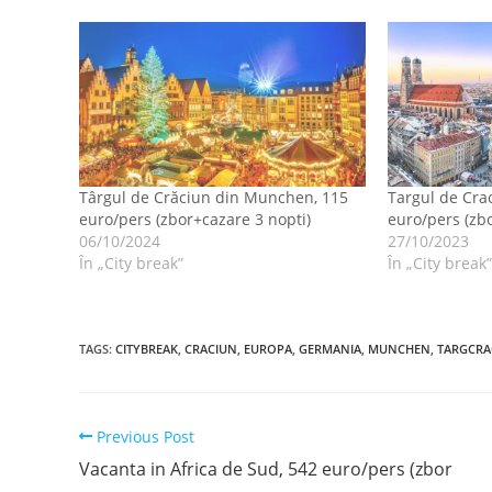
Târgul de Crăciun din Munchen, 115
Targul de Cra
euro/pers (zbor+cazare 3 nopti)
euro/pers (zb
06/10/2024
27/10/2023
În „City break”
În „City break
TAGS
:
CITYBREAK
,
CRACIUN
,
EUROPA
,
GERMANIA
,
MUNCHEN
,
TARGCRA
Read
Previous Post
more
Vacanta in Africa de Sud, 542 euro/pers (zbor
articles