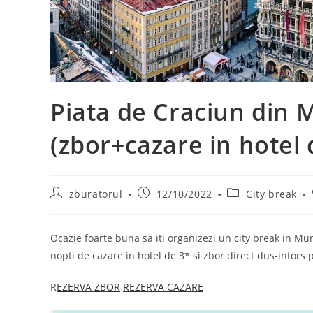
Piata de Craciun din 
(zbor+cazare in hotel 
Post
Post
Post
zburatorul
12/10/2022
City break
author:
published:
category:
Ocazie foarte buna sa iti organizezi un city break in M
nopti de cazare in hotel de 3* si zbor direct dus-intors 
R
EZERVA ZBOR
REZERVA CAZARE