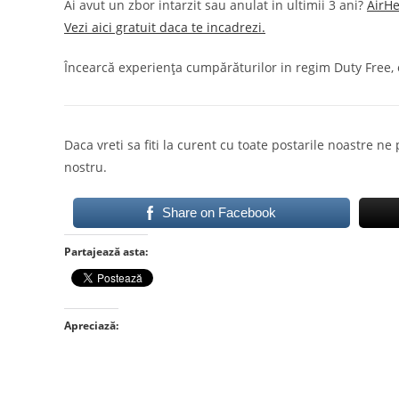
Ai avut un zbor intarzit sau anulat in ultimii 3 ani?
AirHe
Vezi aici gratuit daca te incadrezi.
Încearcă experiența cumpărăturilor in regim Duty Free, o
Daca vreti sa fiti la curent cu toate postarile noastre ne
nostru.
Share on Facebook
Partajează asta:
Apreciază: