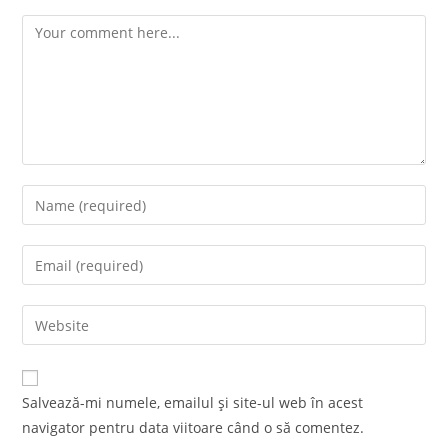
Comment
Enter
your
name
Enter
or
your
username
email
Enter
to
address
your
comment
to
website
comment
URL
Salvează-mi numele, emailul și site-ul web în acest
(optional)
navigator pentru data viitoare când o să comentez.