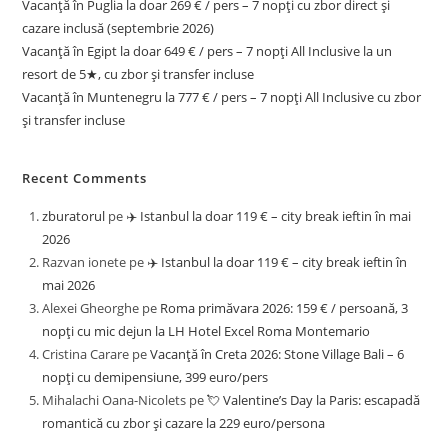
Vacanță în Puglia la doar 269 € / pers – 7 nopți cu zbor direct și
cazare inclusă (septembrie 2026)
Vacanță în Egipt la doar 649 € / pers – 7 nopți All Inclusive la un
resort de 5★, cu zbor și transfer incluse
Vacanță în Muntenegru la 777 € / pers – 7 nopți All Inclusive cu zbor
și transfer incluse
Recent Comments
zburatorul
pe
✈️ Istanbul la doar 119 € – city break ieftin în mai
2026
Razvan ionete
pe
✈️ Istanbul la doar 119 € – city break ieftin în
mai 2026
Alexei Gheorghe
pe
Roma primăvara 2026: 159 € / persoană, 3
nopți cu mic dejun la LH Hotel Excel Roma Montemario
Cristina Carare
pe
Vacanță în Creta 2026: Stone Village Bali – 6
nopți cu demipensiune, 399 euro/pers
Mihalachi Oana-Nicolets
pe
💘 Valentine’s Day la Paris: escapadă
romantică cu zbor și cazare la 229 euro/persona