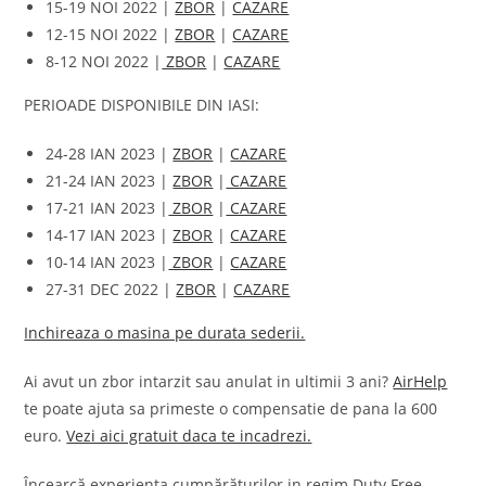
15-19 NOI 2022 |
ZBOR
|
CAZARE
12-15 NOI 2022 |
ZBOR
|
CAZARE
8-12 NOI 2022 |
ZBOR
|
CAZARE
PERIOADE DISPONIBILE DIN IASI:
24-28 IAN 2023 |
ZBOR
|
CAZARE
21-24 IAN 2023 |
ZBOR
|
CAZARE
17-21 IAN 2023 |
ZBOR
|
CAZARE
14-17 IAN 2023 |
ZBOR
|
CAZARE
10-14 IAN 2023 |
ZBOR
|
CAZARE
27-31 DEC 2022 |
ZBOR
|
CAZARE
Inchireaza o masina pe durata sederii.
Ai avut un zbor intarzit sau anulat in ultimii 3 ani?
AirHelp
te poate ajuta sa primeste o compensatie de pana la 600
euro.
Vezi aici gratuit daca te incadrezi.
Încearcă experiența cumpărăturilor in regim Duty Free,