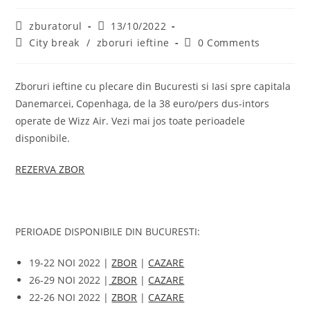
Post
Post
zburatorul
13/10/2022
author:
published:
Post
Post
City break
/
zboruri ieftine
0 Comments
category:
comments:
Zboruri ieftine cu plecare din Bucuresti si Iasi spre capitala
Danemarcei, Copenhaga, de la 38 euro/pers dus-intors
operate de Wizz Air. Vezi mai jos toate perioadele
disponibile.
REZERVA ZBOR
PERIOADE DISPONIBILE DIN BUCURESTI:
19-22 NOI 2022 |
ZBOR
|
CAZARE
26-29 NOI 2022 |
ZBOR
|
CAZARE
22-26 NOI 2022 |
ZBOR
|
CAZARE