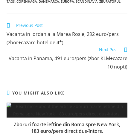
TAGS
:
COPENHAGA
,
DANEMARCA
,
EUROPA
,
SCANDINAVIA
,
ZBURATORUL
Read
Previous Post
more
Vacanta in Iordania la Marea Rosie, 292 euro/pers
articles
(zbor+cazare hotel de 4*)
Next Post
Vacanta in Panama, 491 euro/pers (zbor KLM+cazare
10 nopti)
YOU MIGHT ALSO LIKE
Zboruri foarte ieftine din Roma spre New York,
183 euro/pers direct dus-întors.