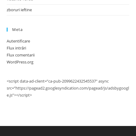
zboruri ieftine
Meta
Autentificare
Flux intrări
Flux comentarii
WordPress.org
<script data-ad-client=”ca-pub-2099622432545537″ async
src=”https://pagead2.googlesyndication.com/pagead/js/adsbygoogl
e.js”></script>