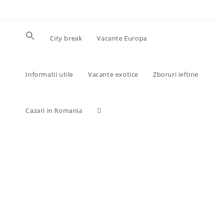
Skip
to
content
City break
Vacante Europa
Informatii utile
Vacante exotice
Zboruri ieftine
Toggle
Cazari in Romania
website
search