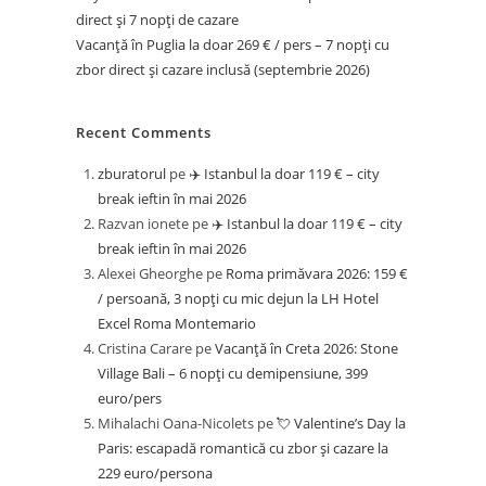
direct și 7 nopți de cazare
Vacanță în Puglia la doar 269 € / pers – 7 nopți cu
zbor direct și cazare inclusă (septembrie 2026)
Recent Comments
zburatorul
pe
✈️ Istanbul la doar 119 € – city
break ieftin în mai 2026
Razvan ionete
pe
✈️ Istanbul la doar 119 € – city
break ieftin în mai 2026
Alexei Gheorghe
pe
Roma primăvara 2026: 159 €
/ persoană, 3 nopți cu mic dejun la LH Hotel
Excel Roma Montemario
Cristina Carare
pe
Vacanță în Creta 2026: Stone
Village Bali – 6 nopți cu demipensiune, 399
euro/pers
Mihalachi Oana-Nicolets
pe
💘 Valentine’s Day la
Paris: escapadă romantică cu zbor și cazare la
229 euro/persona