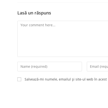
Lasă un răspuns
Comment
Enter
Enter
your
your
name
email
Salvează-mi numele, emailul și site-ul web în acest
or
address
username
to
to
comment
comment