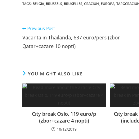
TAGS
:
BELGIA
,
BRUSSELS
,
BRUXELLES
,
CRACIUN
,
EUROPA
,
TARGCRACIU
Read
Previous Post
more
Vacanta in Thailanda, 637 euro/pers (zbor
articles
Qatar+cazare 10 nopti)
YOU MIGHT ALSO LIKE
City break Oslo, 119 euro/p
City break 
(zbor+cazare 4 nopti)
(includ
10/12/2019