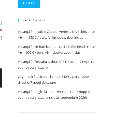
CAUTA
Recent Posts
st
 5
Vacanță în Insulele Capului Verde la OA Belorizonte
*)
4★ – 1.158 € / pers, All Inclusive, zbor inclus
Vacanță în Emiratele Arabe Unite la BM Beach Hotel
4★ – 902 € / pers, All Inclusive, zbor inclus
Vacanță în Toscana la doar 304 € / pers – 7 nopți cu
zbor direct și cazare
City break în Alicante la doar 340 € / pers – zbor
direct și 7 nopți de cazare
Vacanță în Puglia la doar 269 € / pers – 7 nopți cu
zbor direct și cazare inclusă (septembrie 2026)