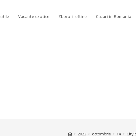
utile
Vacante exotice
Zboruri ieftine
Cazari in Romania
>
2022
>
octombrie
>
14
>
City 