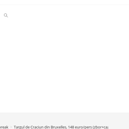
Toggle
website
search
break
>
Targul de Craciun din Bruxelles, 148 euro/pers (zbor+cazare hotel de