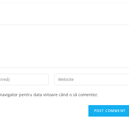
Enter
your
website
 navigator pentru data viitoare când o să comentez.
URL
(optional)