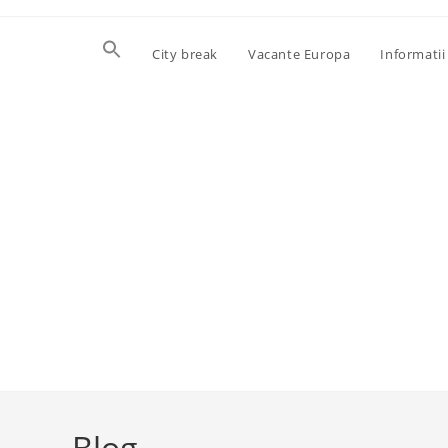
Skip
to
City break
Vacante Europa
Informatii 
content
Blog