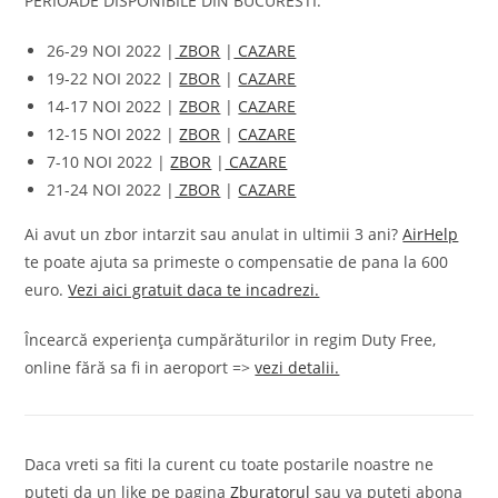
PERIOADE DISPONIBILE DIN BUCURESTI:
26-29 NOI 2022 |
ZBOR
|
CAZARE
19-22 NOI 2022 |
ZBOR
|
CAZARE
14-17 NOI 2022 |
ZBOR
|
CAZARE
12-15 NOI 2022 |
ZBOR
|
CAZARE
7-10 NOI 2022 |
ZBOR
|
CAZARE
21-24 NOI 2022 |
ZBOR
|
CAZARE
Ai avut un zbor intarzit sau anulat in ultimii 3 ani?
AirHelp
te poate ajuta sa primeste o compensatie de pana la 600
euro.
Vezi aici gratuit daca te incadrezi.
Încearcă experiența cumpărăturilor in regim Duty Free,
online fără sa fi in aeroport =>
vezi detalii.
Daca vreti sa fiti la curent cu toate postarile noastre ne
puteti da un like pe pagina
Zburatorul
sau va puteti abona