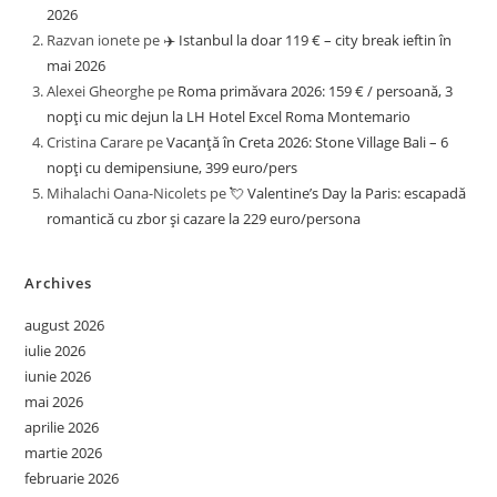
2026
Razvan ionete
pe
✈️ Istanbul la doar 119 € – city break ieftin în
mai 2026
Alexei Gheorghe
pe
Roma primăvara 2026: 159 € / persoană, 3
nopți cu mic dejun la LH Hotel Excel Roma Montemario
Cristina Carare
pe
Vacanță în Creta 2026: Stone Village Bali – 6
nopți cu demipensiune, 399 euro/pers
Mihalachi Oana-Nicolets
pe
💘 Valentine’s Day la Paris: escapadă
romantică cu zbor și cazare la 229 euro/persona
Archives
august 2026
iulie 2026
iunie 2026
mai 2026
aprilie 2026
martie 2026
februarie 2026