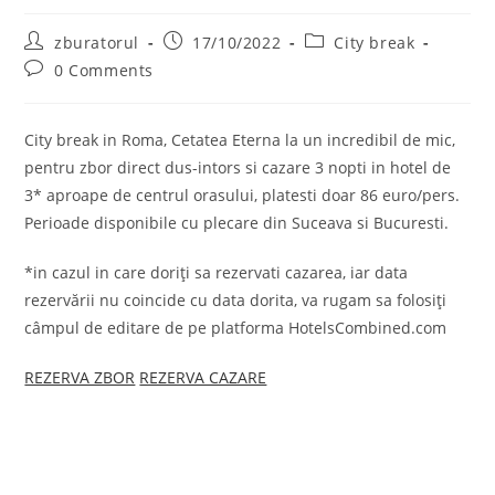
Post
Post
Post
zburatorul
17/10/2022
City break
author:
published:
category:
Post
0 Comments
comments:
City break in Roma, Cetatea Eterna la un incredibil de mic,
pentru zbor direct dus-intors si cazare 3 nopti in hotel de
3* aproape de centrul orasului, platesti doar 86 euro/pers.
Perioade disponibile cu plecare din Suceava si Bucuresti.
*in cazul in care doriți sa rezervati cazarea, iar data
rezervării nu coincide cu data dorita, va rugam sa folosiți
câmpul de editare de pe platforma HotelsCombined.com
REZERVA ZBOR
REZERVA CAZARE