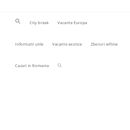
Skip
to
content
City break
Vacante Europa
Informatii utile
Vacante exotice
Zboruri ieftine
Toggle
Cazari in Romania
website
search