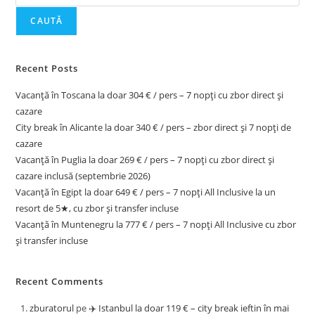
CAUTĂ
Recent Posts
Vacanță în Toscana la doar 304 € / pers – 7 nopți cu zbor direct și
cazare
City break în Alicante la doar 340 € / pers – zbor direct și 7 nopți de
cazare
Vacanță în Puglia la doar 269 € / pers – 7 nopți cu zbor direct și
cazare inclusă (septembrie 2026)
Vacanță în Egipt la doar 649 € / pers – 7 nopți All Inclusive la un
resort de 5★, cu zbor și transfer incluse
Vacanță în Muntenegru la 777 € / pers – 7 nopți All Inclusive cu zbor
și transfer incluse
Recent Comments
zburatorul
pe
✈️ Istanbul la doar 119 € – city break ieftin în mai