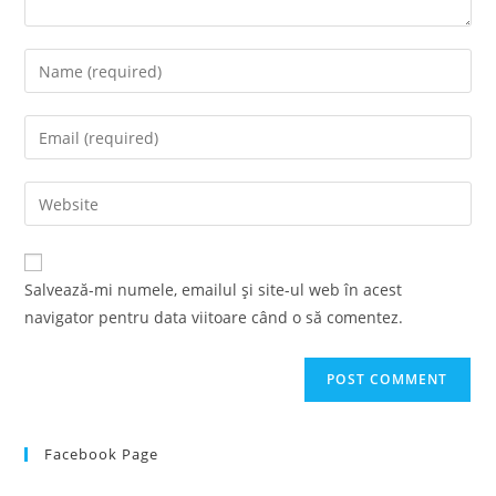
Enter
your
name
Enter
or
your
username
email
Enter
to
address
your
comment
to
website
comment
URL
Salvează-mi numele, emailul și site-ul web în acest
(optional)
navigator pentru data viitoare când o să comentez.
Facebook Page