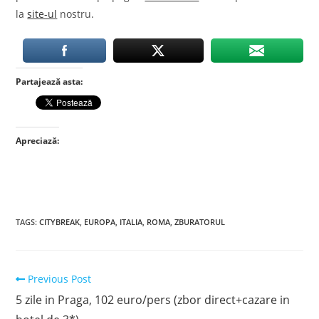
la
site-ul
nostru.
Partajează asta:
Apreciază:
TAGS
:
CITYBREAK
,
EUROPA
,
ITALIA
,
ROMA
,
ZBURATORUL
Read
Previous Post
more
5 zile in Praga, 102 euro/pers (zbor direct+cazare in
articles