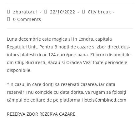
Post
Post
Post
zburatorul
22/10/2022
City break
author:
published:
category:
Post
0 Comments
comments:
Luna decembrie este magica si in Londra, capitala
Regatului Unit. Pentru 3 nopti de cazare si zbor direct dus-
intors platesti doar 124 euro/persoana. Zboruri disponibile
din Cluj, Bucuresti, Bacau si Oradea Vezi toate perioadele
disponibile.
*in cazul in care doriți sa rezervati cazarea, iar data
rezervării nu coincide cu data dorita, va rugam sa folosiți
câmpul de editare de pe platforma
HotelsCombined.com
REZERVA ZBOR
REZERVA CAZARE