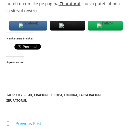
puteti da un like pe pagina
Zburatorul
sau va puteti abona
la
site-ul
nostru.
Partajează asta:
Apreciază:
TAGS
:
CITYBREAK
,
CRACIUN
,
EUROPA
,
LONDRA
,
TARGCRACIUN
,
ZBURATORUL
Read
Previous Post
more