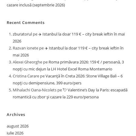
cazare inclusă (septembrie 2026)
Recent Comments
zburatorul
pe
✈️ Istanbul la doar 119 € – city break ieftin în mai
2026
Razvan ionete
pe
✈️ Istanbul la doar 119 € – city break ieftin în
mai 2026
Alexei Gheorghe
pe
Roma primăvara 2026: 159 € / persoană, 3
nopți cu mic dejun la LH Hotel Excel Roma Montemario
Cristina Carare
pe
Vacanță în Creta 2026: Stone Village Bali – 6
nopți cu demipensiune, 399 euro/pers
Mihalachi Oana-Nicolets
pe
💘 Valentine’s Day la Paris: escapadă
romantică cu zbor și cazare la 229 euro/persona
Archives
august 2026
iulie 2026