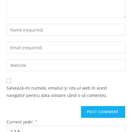
Enter
your
name
Enter
or
your
username
email
Enter
to
address
your
comment
to
website
comment
URL
Salvează-mi numele, emailul și site-ul web în acest
(optional)
navigator pentru data viitoare când o să comentez.
Current ye@r
*