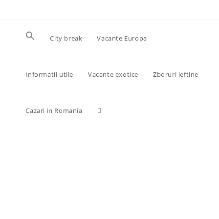
Skip
to
content
City break
Vacante Europa
Informatii utile
Vacante exotice
Zboruri ieftine
Toggle
Cazari in Romania
website
search