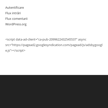
Autentificare
Flux intrări
Flux comentarii
WordPress.org
<script data-ad-client=”ca-pub-2099622432545537″ async
src=”https://pagead2.googlesyndication.com/pagead/js/adsbygoogl
e.js”></script>