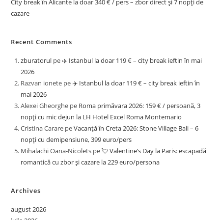
City break în Alicante la doar 340 € / pers – zbor direct și 7 nopți de
cazare
Recent Comments
zburatorul
pe
✈️ Istanbul la doar 119 € – city break ieftin în mai
2026
Razvan ionete
pe
✈️ Istanbul la doar 119 € – city break ieftin în
mai 2026
Alexei Gheorghe
pe
Roma primăvara 2026: 159 € / persoană, 3
nopți cu mic dejun la LH Hotel Excel Roma Montemario
Cristina Carare
pe
Vacanță în Creta 2026: Stone Village Bali – 6
nopți cu demipensiune, 399 euro/pers
Mihalachi Oana-Nicolets
pe
💘 Valentine’s Day la Paris: escapadă
romantică cu zbor și cazare la 229 euro/persona
Archives
august 2026