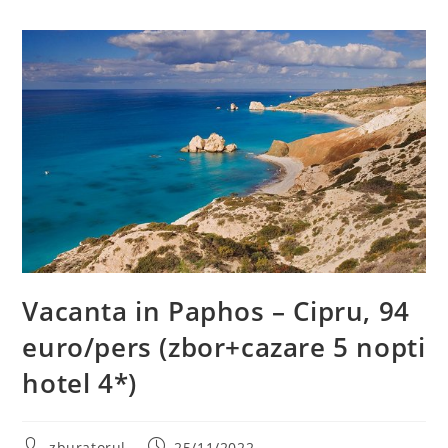
Vacanta in Paphos – Cipru, 94
euro/pers (zbor+cazare 5 nopti
hotel 4*)
Post
Post
zburatorul
25/11/2022