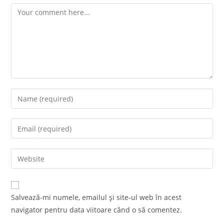
Comment
Enter
your
name
Enter
or
your
username
email
Enter
to
address
your
comment
to
website
comment
URL
Salvează-mi numele, emailul și site-ul web în acest
(optional)
navigator pentru data viitoare când o să comentez.