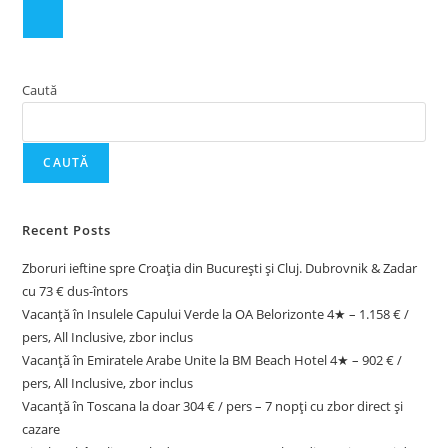
Caută
CAUTĂ
Recent Posts
Zboruri ieftine spre Croația din București și Cluj. Dubrovnik & Zadar
cu 73 € dus-întors
Vacanță în Insulele Capului Verde la OA Belorizonte 4★ – 1.158 € /
pers, All Inclusive, zbor inclus
Vacanță în Emiratele Arabe Unite la BM Beach Hotel 4★ – 902 € /
pers, All Inclusive, zbor inclus
Vacanță în Toscana la doar 304 € / pers – 7 nopți cu zbor direct și
cazare