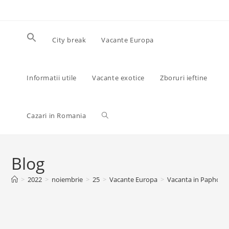
Skip
to
content
City break
Vacante Europa
Informatii utile
Vacante exotice
Zboruri ieftine
Toggle
Cazari in Romania
website
Blog
>
2022
>
noiembrie
>
25
>
Vacante Europa
>
Vacanta in Paphos – 
search