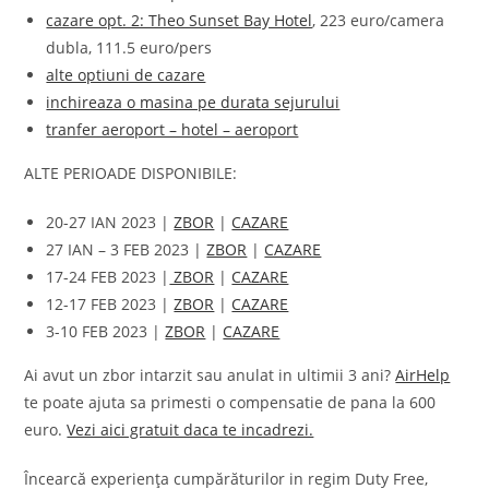
cazare opt. 2: Theo Sunset Bay Hotel
, 223 euro/camera
dubla, 111.5 euro/pers
alte optiuni de cazare
inchireaza o masina pe durata sejurului
tranfer aeroport – hotel – aeroport
ALTE PERIOADE DISPONIBILE:
20-27 IAN 2023 |
ZBOR
|
CAZARE
27 IAN – 3 FEB 2023 |
ZBOR
|
CAZARE
17-24 FEB 2023 |
ZBOR
|
CAZARE
12-17 FEB 2023 |
ZBOR
|
CAZARE
3-10 FEB 2023 |
ZBOR
|
CAZARE
Ai avut un zbor intarzit sau anulat in ultimii 3 ani?
AirHelp
te poate ajuta sa primesti o compensatie de pana la 600
euro.
Vezi aici gratuit daca te incadrezi.
Încearcă experiența cumpărăturilor in regim Duty Free,