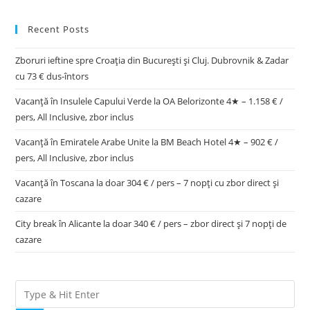
Recent Posts
Zboruri ieftine spre Croația din București și Cluj. Dubrovnik & Zadar
cu 73 € dus-întors
Vacanță în Insulele Capului Verde la OA Belorizonte 4★ – 1.158 € /
pers, All Inclusive, zbor inclus
Vacanță în Emiratele Arabe Unite la BM Beach Hotel 4★ – 902 € /
pers, All Inclusive, zbor inclus
Vacanță în Toscana la doar 304 € / pers – 7 nopți cu zbor direct și
cazare
City break în Alicante la doar 340 € / pers – zbor direct și 7 nopți de
cazare