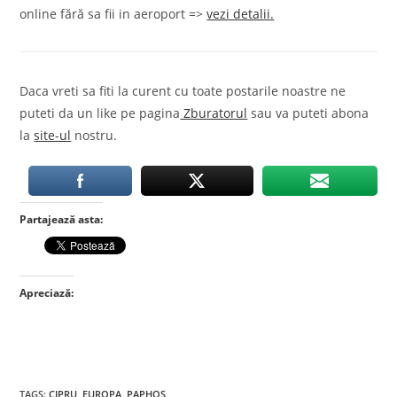
online fără sa fii in aeroport =>
vezi detalii.
Daca vreti sa fiti la curent cu toate postarile noastre ne
puteti da un like pe pagina
Zburatorul
sau va puteti abona
la
site-ul
nostru.
Partajează asta:
Apreciază:
TAGS
:
CIPRU
,
EUROPA
,
PAPHOS