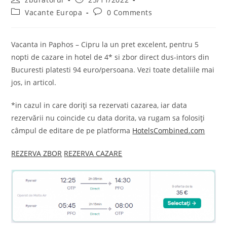
author:
published:
Post
Post
Vacante Europa
0 Comments
category:
comments:
Vacanta in Paphos – Cipru la un pret excelent, pentru 5
nopti de cazare in hotel de 4* si zbor direct dus-intors din
Bucuresti platesti 94 euro/persoana. Vezi toate detaliile mai
jos, in articol.
*in cazul in care doriți sa rezervati cazarea, iar data
rezervării nu coincide cu data dorita, va rugam sa folosiți
câmpul de editare de pe platforma
HotelsCombined.com
REZERVA ZBOR
REZERVA CAZARE