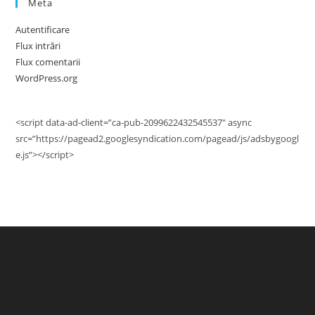
Meta
Autentificare
Flux intrări
Flux comentarii
WordPress.org
<script data-ad-client=”ca-pub-2099622432545537″ async
src=”https://pagead2.googlesyndication.com/pagead/js/adsbygoogl
e.js”></script>