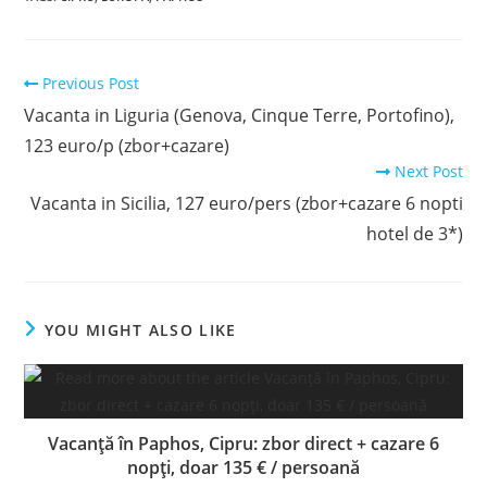
Read
Previous Post
more
Vacanta in Liguria (Genova, Cinque Terre, Portofino),
articles
123 euro/p (zbor+cazare)
Next Post
Vacanta in Sicilia, 127 euro/pers (zbor+cazare 6 nopti
hotel de 3*)
YOU MIGHT ALSO LIKE
Vacanță în Paphos, Cipru: zbor direct + cazare 6
nopți, doar 135 € / persoană