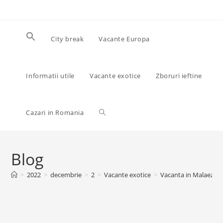
Skip
to
content
City break
Vacante Europa
Informatii utile
Vacante exotice
Zboruri ieftine
Toggle
Cazari in Romania
website
Blog
>
2022
>
decembrie
>
2
>
Vacante exotice
>
Vacanta in Malaezia, 
search