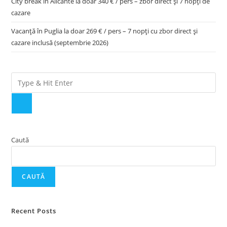
City break în Alicante la doar 340 € / pers – zbor direct și 7 nopți de
cazare
Vacanță în Puglia la doar 269 € / pers – 7 nopți cu zbor direct și
cazare inclusă (septembrie 2026)
Caută
CAUTĂ
Recent Posts