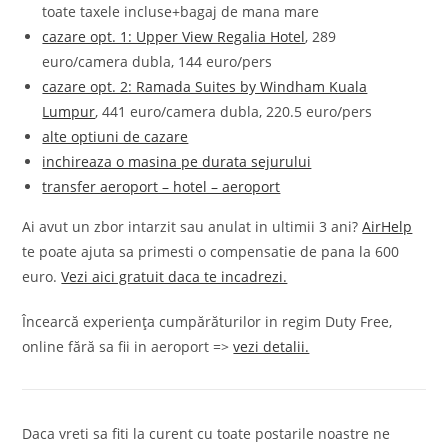
toate taxele incluse+bagaj de mana mare
cazare opt. 1: Upper View Regalia Hotel
, 289
euro/camera dubla, 144 euro/pers
cazare opt. 2: Ramada Suites by Windham Kuala
Lumpur
, 441 euro/camera dubla, 220.5 euro/pers
alte optiuni de cazare
inchireaza o masina pe durata sejurului
transfer aeroport – hotel – aeroport
Ai avut un zbor intarzit sau anulat in ultimii 3 ani?
AirHelp
te poate ajuta sa primesti o compensatie de pana la 600
euro.
Vezi aici gratuit daca te incadrezi.
Încearcă experiența cumpărăturilor in regim Duty Free,
online fără sa fii in aeroport =>
vezi detalii.
Daca vreti sa fiti la curent cu toate postarile noastre ne