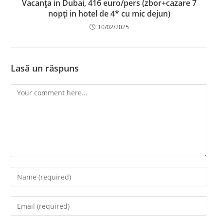
Vacanța in Dubai, 416 euro/pers (zbor+cazare 7
nopți in hotel de 4* cu mic dejun)
10/02/2025
Lasă un răspuns
Comment
Enter
your
name
Enter
or
your