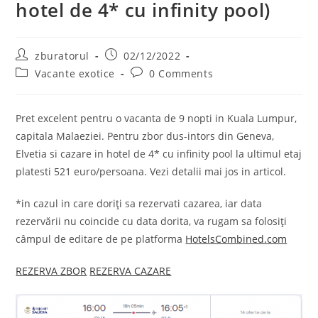
hotel de 4* cu infinity pool)
Post
Post
zburatorul
02/12/2022
author:
published:
Post
Post
Vacante exotice
0 Comments
category:
comments:
Pret excelent pentru o vacanta de 9 nopti in Kuala Lumpur,
capitala Malaeziei. Pentru zbor dus-intors din Geneva,
Elvetia si cazare in hotel de 4* cu infinity pool la ultimul etaj
platesti 521 euro/persoana. Vezi detalii mai jos in articol.
*in cazul in care doriți sa rezervati cazarea, iar data
rezervării nu coincide cu data dorita, va rugam sa folosiți
câmpul de editare de pe platforma
HotelsCombined.com
REZERVA ZBOR
REZERVA CAZARE