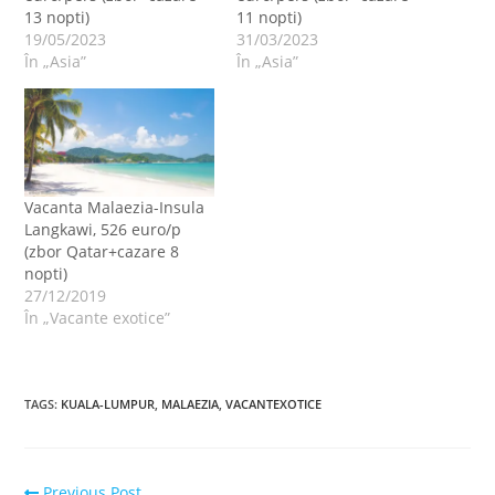
13 nopti)
11 nopti)
19/05/2023
31/03/2023
În „Asia”
În „Asia”
Vacanta Malaezia-Insula
Langkawi, 526 euro/p
(zbor Qatar+cazare 8
nopti)
27/12/2019
În „Vacante exotice”
TAGS
:
KUALA-LUMPUR
,
MALAEZIA
,
VACANTEXOTICE
Read
Previous Post