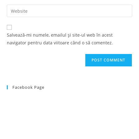
username
email
Enter
to
address
your
comment
to
website
comment
URL
Salvează-mi numele, emailul și site-ul web în acest
(optional)
navigator pentru data viitoare când o să comentez.
Facebook Page