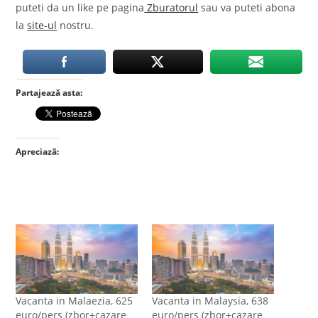
puteti da un like pe pagina
Zburatorul
sau va puteti abona
la
site-ul
nostru.
Partajează asta:
Apreciază:
Vacanta in Malaezia, 625
Vacanta in Malaysia, 638
euro/pers (zbor+cazare
euro/pers (zbor+cazare