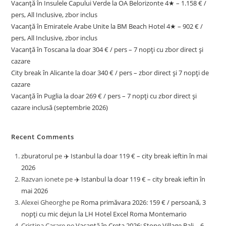
Vacanță în Insulele Capului Verde la OA Belorizonte 4★ – 1.158 € /
pers, All Inclusive, zbor inclus
Vacanță în Emiratele Arabe Unite la BM Beach Hotel 4★ – 902 € /
pers, All Inclusive, zbor inclus
Vacanță în Toscana la doar 304 € / pers – 7 nopți cu zbor direct și
cazare
City break în Alicante la doar 340 € / pers – zbor direct și 7 nopți de
cazare
Vacanță în Puglia la doar 269 € / pers – 7 nopți cu zbor direct și
cazare inclusă (septembrie 2026)
Recent Comments
zburatorul
pe
✈️ Istanbul la doar 119 € – city break ieftin în mai
2026
Razvan ionete
pe
✈️ Istanbul la doar 119 € – city break ieftin în
mai 2026
Alexei Gheorghe
pe
Roma primăvara 2026: 159 € / persoană, 3
nopți cu mic dejun la LH Hotel Excel Roma Montemario
Cristina Carare
pe
Vacanță în Creta 2026: Stone Village Bali – 6