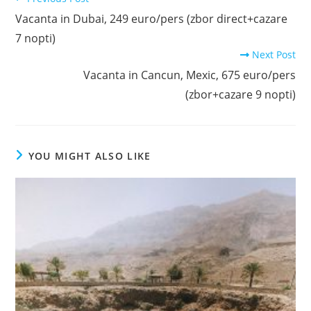
more
Vacanta in Dubai, 249 euro/pers (zbor direct+cazare
articles
7 nopti)
Next Post
Vacanta in Cancun, Mexic, 675 euro/pers
(zbor+cazare 9 nopti)
YOU MIGHT ALSO LIKE