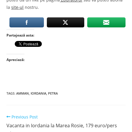
la
site-ul
nostru.
Partajează asta:
Apreciază:
TAGS
:
AMMAN
,
IORDANIA
,
PETRA
Read
Previous Post
more
Vacanta in Iordania la Marea Rosie, 179 euro/pers
articles