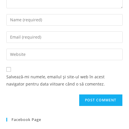
Enter
your
name
Enter
or
your
username
email
Enter
to
address
your
comment
to
website
comment
URL
Salvează-mi numele, emailul și site-ul web în acest
(optional)
navigator pentru data viitoare când o să comentez.
Facebook Page