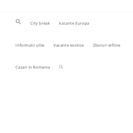
Skip
to
content
City break
Vacante Europa
Informatii utile
Vacante exotice
Zboruri ieftine
Toggle
Cazari in Romania
website
search