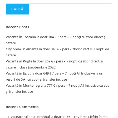
CAUTĂ
Recent Posts
Vacanță în Toscana la doar 304 € / pers – 7 nopți cu zbor direct și
cazare
City break în Alicante la doar 340 € / pers – zbor direct și 7 nopți de
cazare
Vacanță în Puglia la doar 269 € / pers – 7 nopți cu zbor direct și
cazare inclusă (septembrie 2026)
Vacanță în Egipt la doar 649 € / pers – 7 nopți All Inclusive la un
resort de 5★, cu zbor și transfer incluse
Vacanță în Muntenegru la 777 € / pers – 7 nopți All Inclusive cu zbor
și transfer incluse
Recent Comments
zburatorul
pe
✈️ Istanbul la doar 119 € – city break ieftin în mai