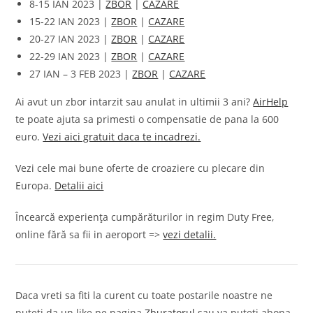
8-15 IAN 2023 |
ZBOR
|
CAZARE
15-22 IAN 2023 |
ZBOR
|
CAZARE
20-27 IAN 2023 |
ZBOR
|
CAZARE
22-29 IAN 2023 |
ZBOR
|
CAZARE
27 IAN – 3 FEB 2023 |
ZBOR
|
CAZARE
Ai avut un zbor intarzit sau anulat in ultimii 3 ani?
AirHelp
te poate ajuta sa primesti o compensatie de pana la 600
euro.
Vezi aici gratuit daca te incadrezi.
Vezi cele mai bune oferte de croaziere cu plecare din
Europa.
Detalii aici
Încearcă experiența cumpărăturilor in regim Duty Free,
online fără sa fii in aeroport =>
vezi detalii.
Daca vreti sa fiti la curent cu toate postarile noastre ne
puteti da un like pe pagina
Zburatorul
sau va puteti abona