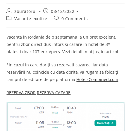
Post
Post
zburatorul
08/12/2022
author:
published:
Post
Post
Vacante exotice
0 Comments
category:
comments:
Vacanta in Iordania de o saptamana la un pret excelent,
pentru zbor direct dus-intors si cazare in hotel de 3*
platesti doar 107 euro/pers. Vezi detalii mai jos, in articol.
*in cazul in care doriți sa rezervati cazarea, iar data
rezervării nu coincide cu data dorita, va rugam sa folosiți
câmpul de editare de pe platforma
HotelsCombined.com
REZERVA ZBOR
REZERVA CAZARE