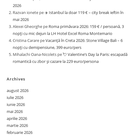
2026
Razvan ionete
pe
✈️ Istanbul la doar 119 € – city break ieftin în
mai 2026
Alexei Gheorghe
pe
Roma primăvara 2026: 159 € / persoană, 3
nopți cu mic dejun la LH Hotel Excel Roma Montemario
Cristina Carare
pe
Vacanță în Creta 2026: Stone Village Bali – 6
nopți cu demipensiune, 399 euro/pers
Mihalachi Oana-Nicolets
pe
💘 Valentine’s Day la Paris: escapadă
romantică cu zbor și cazare la 229 euro/persona
Archives
august 2026
iulie 2026
iunie 2026
mai 2026
aprilie 2026
martie 2026
februarie 2026