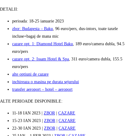
DETALII:
perioada: 18-25 ianuarie 2023
zbor: Budapesta – Baku
, 96 euro/pers, dus-intors, toate taxele
incluse+bagaj de mana mic
cazare opt. 1: Diamond Hotel Baku
, 189 euro/camera dubla, 94.5
euro/pers
cazare opt. 2: Issam Hotel & Spa
, 311 euro/camera dubla, 155.5
euro/pers
alte optiuni de cazare
inchireaza o masina pe durata sejurului
transfer aeroport – hotel – aeroport
ALTE PERIOADE DISPONIBILE:
11-18 IAN 2023 |
ZBOR
|
CAZARE
15-23 IAN 2023 |
ZBOR
|
CAZARE
22-30 IAN 2023 |
ZBOR
|
CAZARE
25 IAN – 1 FEB 2023 |
ZBOR
|
CAZARE