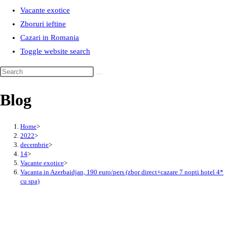
Vacante exotice
Zboruri ieftine
Cazari in Romania
Toggle website search
Blog
Home
>
2022
>
decembrie
>
14
>
Vacante exotice
>
Vacanta in Azerbaidjan, 190 euro/pers (zbor direct+cazare 7 nopti hotel 4*
cu spa)