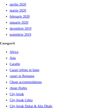
aprilie 2020
martie 2020
februarie 2020
ianuarie 2020
decembrie 2019
noiembrie 2019
Categorii
Africa
Asia
Caraibe
Cazari ieftine in lume
cazari in Romania
Cheap accommodations
cheap flights
City break
City break Cehia
City break Dubai & Abu Dhabi