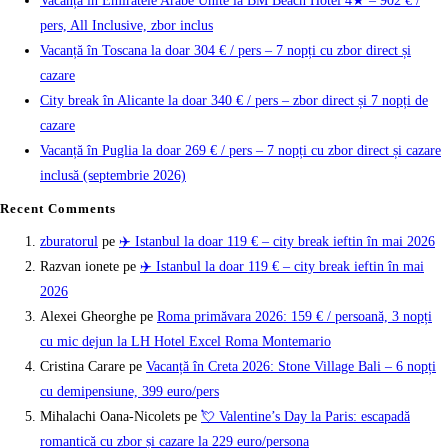
Vacanță în Emiratele Arabe Unite la BM Beach Hotel 4★ – 902 € /
pers, All Inclusive, zbor inclus
Vacanță în Toscana la doar 304 € / pers – 7 nopți cu zbor direct și
cazare
City break în Alicante la doar 340 € / pers – zbor direct și 7 nopți de
cazare
Vacanță în Puglia la doar 269 € / pers – 7 nopți cu zbor direct și cazare
inclusă (septembrie 2026)
Recent Comments
zburatorul
pe
✈️ Istanbul la doar 119 € – city break ieftin în mai 2026
Razvan ionete
pe
✈️ Istanbul la doar 119 € – city break ieftin în mai
2026
Alexei Gheorghe
pe
Roma primăvara 2026: 159 € / persoană, 3 nopți
cu mic dejun la LH Hotel Excel Roma Montemario
Cristina Carare
pe
Vacanță în Creta 2026: Stone Village Bali – 6 nopți
cu demipensiune, 399 euro/pers
Mihalachi Oana-Nicolets
pe
💘 Valentine’s Day la Paris: escapadă
romantică cu zbor și cazare la 229 euro/persona