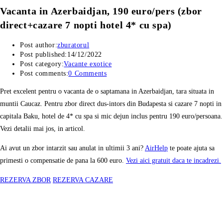
Vacanta in Azerbaidjan, 190 euro/pers (zbor
direct+cazare 7 nopti hotel 4* cu spa)
Post author:
zburatorul
Post published:
14/12/2022
Post category:
Vacante exotice
Post comments:
0 Comments
Pret excelent pentru o vacanta de o saptamana in Azerbaidjan, tara situata in
muntii Caucaz. Pentru zbor direct dus-intors din Budapesta si cazare 7 nopti in
capitala Baku, hotel de 4* cu spa si mic dejun inclus pentru 190 euro/persoana.
Vezi detalii mai jos, in articol.
Ai avut un zbor intarzit sau anulat in ultimii 3 ani?
AirHelp
te poate ajuta sa
primesti o compensatie de pana la 600 euro.
Vezi aici gratuit daca te incadrezi.
REZERVA ZBOR
REZERVA CAZARE