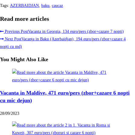
Tags
:
AZERBAIDJAN
,
baku
,
caucaz
Read more articles
Previous Post
Vacanta in Georgia, 134 euro/pers (zbor+cazare 7 nopti)
Next Post
Vacanța in Baku (Azerbaidjan), 194 euro/pers (zbor+cazare 4
nopți cu md)
You Might Also Like
Vacanta in Maldive, 471 euro/pers (zbor+cazare 6 nopti
cu mic dejun)
28/09/2023