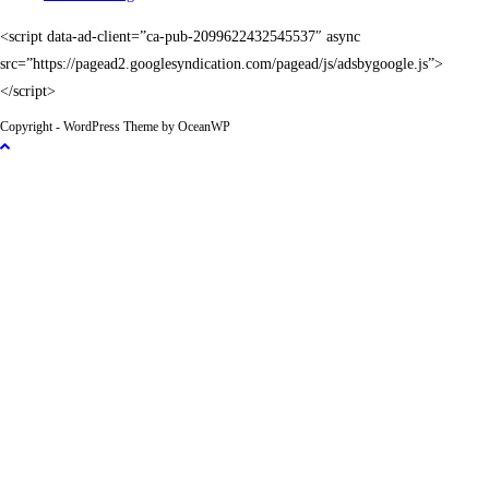
<script data-ad-client=”ca-pub-2099622432545537″ async
src=”https://pagead2.googlesyndication.com/pagead/js/adsbygoogle.js”>
</script>
Copyright - WordPress Theme by OceanWP