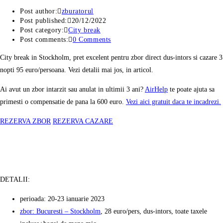
Post author:
zburatorul
Post published:
20/12/2022
Post category:
City break
Post comments:
0 Comments
City break in Stockholm, pret excelent pentru zbor direct dus-intors si cazare 3
nopti 95 euro/persoana. Vezi detalii mai jos, in articol.
Ai avut un zbor intarzit sau anulat in ultimii 3 ani?
AirHelp
te poate ajuta sa
primesti o compensatie de pana la 600 euro.
Vezi aici gratuit daca te incadrezi.
REZERVA ZBOR
REZERVA CAZARE
DETALII:
perioada: 20-23 ianuarie 2023
zbor: Bucuresti – Stockholm
, 28 euro/pers, dus-intors, toate taxele