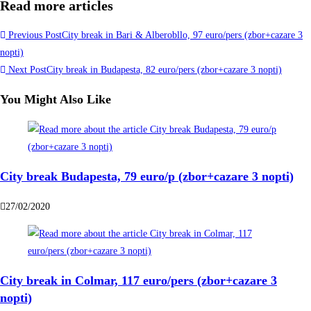
Read more articles
Previous Post
City break in Bari & Alberobllo, 97 euro/pers (zbor+cazare 3
nopti)
Next Post
City break in Budapesta, 82 euro/pers (zbor+cazare 3 nopti)
You Might Also Like
City break Budapesta, 79 euro/p (zbor+cazare 3 nopti)
27/02/2020
City break in Colmar, 117 euro/pers (zbor+cazare 3
nopti)