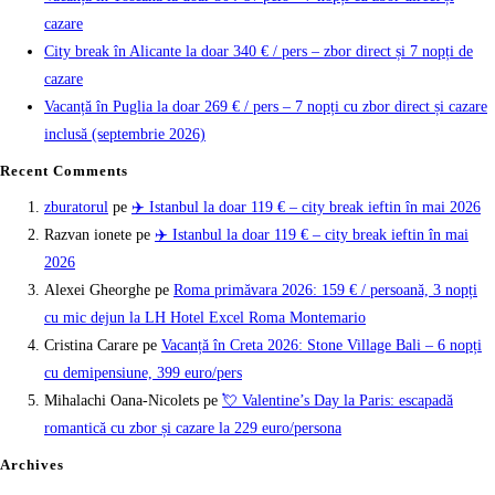
cazare
City break în Alicante la doar 340 € / pers – zbor direct și 7 nopți de
cazare
Vacanță în Puglia la doar 269 € / pers – 7 nopți cu zbor direct și cazare
inclusă (septembrie 2026)
Recent Comments
zburatorul
pe
✈️ Istanbul la doar 119 € – city break ieftin în mai 2026
Razvan ionete
pe
✈️ Istanbul la doar 119 € – city break ieftin în mai
2026
Alexei Gheorghe
pe
Roma primăvara 2026: 159 € / persoană, 3 nopți
cu mic dejun la LH Hotel Excel Roma Montemario
Cristina Carare
pe
Vacanță în Creta 2026: Stone Village Bali – 6 nopți
cu demipensiune, 399 euro/pers
Mihalachi Oana-Nicolets
pe
💘 Valentine’s Day la Paris: escapadă
romantică cu zbor și cazare la 229 euro/persona
Archives