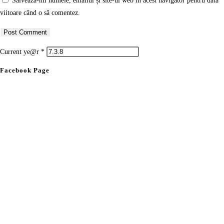
Salvează-mi numele, emailul și site-ul web în acest navigator pentru data
viitoare când o să comentez.
Current ye@r
*
Facebook Page