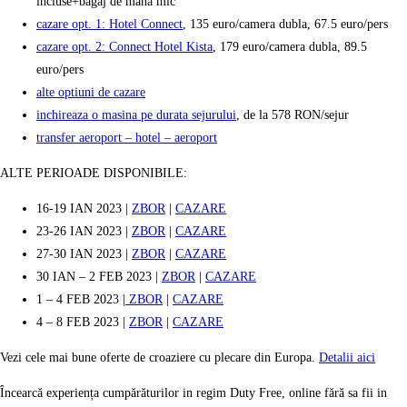
incluse+bagaj de mana mic
cazare opt. 1: Hotel Connect
, 135 euro/camera dubla, 67.5 euro/pers
cazare opt. 2: Connect Hotel Kista
, 179 euro/camera dubla, 89.5
euro/pers
alte optiuni de cazare
inchireaza o masina pe durata sejurului
, de la 578 RON/sejur
transfer aeroport – hotel – aeroport
ALTE PERIOADE DISPONIBILE:
16-19 IAN 2023 |
ZBOR
|
CAZARE
23-26 IAN 2023 |
ZBOR
|
CAZARE
27-30 IAN 2023 |
ZBOR
|
CAZARE
30 IAN – 2 FEB 2023 |
ZBOR
|
CAZARE
1 – 4 FEB 2023 |
ZBOR
|
CAZARE
4 – 8 FEB 2023 |
ZBOR
|
CAZARE
Vezi cele mai bune oferte de croaziere cu plecare din Europa.
Detalii aici
Încearcă experiența cumpărăturilor in regim Duty Free, online fără sa fii in