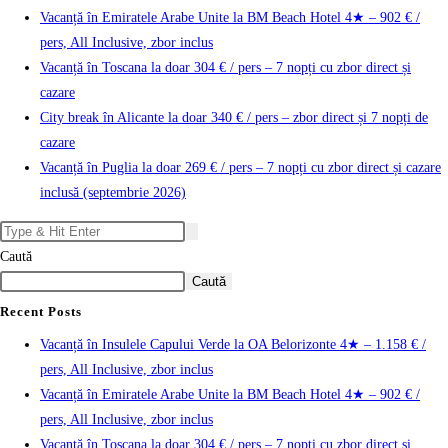
Vacanță în Emiratele Arabe Unite la BM Beach Hotel 4★ – 902 € /
pers, All Inclusive, zbor inclus
Vacanță în Toscana la doar 304 € / pers – 7 nopți cu zbor direct și
cazare
City break în Alicante la doar 340 € / pers – zbor direct și 7 nopți de
cazare
Vacanță în Puglia la doar 269 € / pers – 7 nopți cu zbor direct și cazare
inclusă (septembrie 2026)
Caută
Caută
Recent Posts
Vacanță în Insulele Capului Verde la OA Belorizonte 4★ – 1.158 € /
pers, All Inclusive, zbor inclus
Vacanță în Emiratele Arabe Unite la BM Beach Hotel 4★ – 902 € /
pers, All Inclusive, zbor inclus
Vacanță în Toscana la doar 304 € / pers – 7 nopți cu zbor direct și