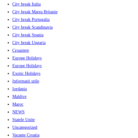
City break Italia
City break Marea Britanie
City break Portugalia
City break Scandinavia
City break Spania
City break Ungaria
Croaziere
Europe Holidays
Europe Holidays
Exotic Holidays
Informatii utile
Iordania
Maldive
Maroc
NEWS
Statele Unite
Uncategorized
Vacante Croatia