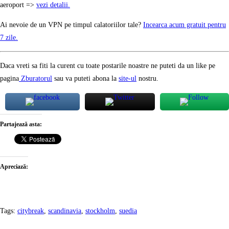
aeroport =>
vezi detalii.
Ai nevoie de un VPN pe timpul calatoriilor tale?
Incearca acum gratuit pentru
7 zile.
Daca vreti sa fiti la curent cu toate postarile noastre ne puteti da un like pe
pagina
Zburatorul
sau va puteti abona la
site-ul
nostru.
Partajează asta:
Apreciază:
Tags
:
citybreak
,
scandinavia
,
stockholm
,
suedia