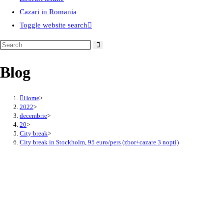
Cazari in Romania
Toggle website search
Blog
Home
>
2022
>
decembrie
>
20
>
City break
>
City break in Stockholm, 95 euro/pers (zbor+cazare 3 nopti)