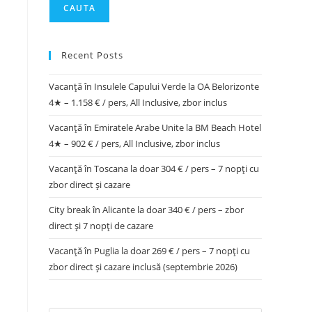
CAUTA
Recent Posts
Vacanță în Insulele Capului Verde la OA Belorizonte
4★ – 1.158 € / pers, All Inclusive, zbor inclus
Vacanță în Emiratele Arabe Unite la BM Beach Hotel
4★ – 902 € / pers, All Inclusive, zbor inclus
Vacanță în Toscana la doar 304 € / pers – 7 nopți cu
zbor direct și cazare
City break în Alicante la doar 340 € / pers – zbor
direct și 7 nopți de cazare
Vacanță în Puglia la doar 269 € / pers – 7 nopți cu
zbor direct și cazare inclusă (septembrie 2026)