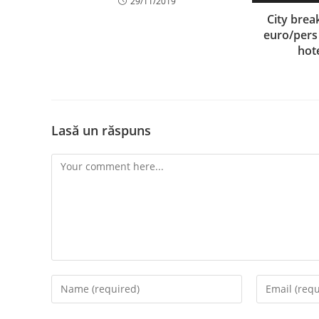
29/11/2019
City brea
euro/pers
hot
Lasă un răspuns
Comment
Enter
Enter
your
your
name
email