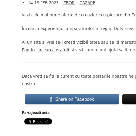
14-18 FEB 2023 |
ZBOR
|
CAZARE
Vezi cele mai bune oferte de croaziere cu plecare din E
Încearcă experiența cumpărăturilor in regim Duty Free, o
Ai un site si vrei sa-i cresti vizibilitatea sau sa iti m
Poptin
.
Incearca gratuit
si vezi cum te pot ajuta sa iti dez
Daca vreti sa fiti la curent cu toate postarile noastre ne
nostru.
Share on Facebook
Partajează asta: