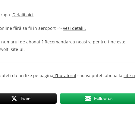
uropa.
Detalii aici
nline fără sa fii in aeroport =>
vezi detalii.
aresti numarul de abonati? Recomandarea noastra pentru tine este
volti site-ul.
 puteti da un like pe pagina
Zburatorul
sau va puteti abona la
site-u
Tweet
Follow us