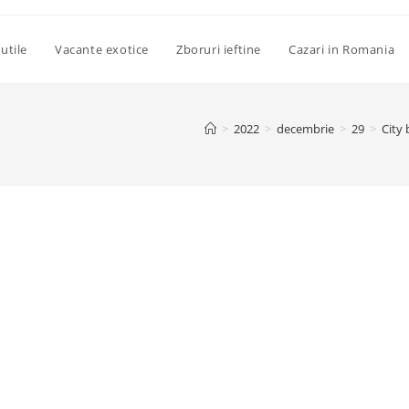
utile
Vacante exotice
Zboruri ieftine
Cazari in Romania
>
2022
>
decembrie
>
29
>
City 