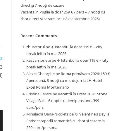
direct și 7 nopți de cazare
Vacanță în Puglia la doar 269 € / pers – 7 nopți cu
zbor direct și cazare inclusă (septembrie 2026)
Recent Comments
zburatorul
pe
✈️ Istanbul la doar 119 € – city
break ieftin în mai 2026
st
Razvan ionete
pe
✈️ Istanbul la doar 119 € – city
 3
break ieftin în mai 2026
Alexei Gheorghe
pe
Roma primăvara 2026: 159 €
i)
/ persoană, 3 nopți cu mic dejun la LH Hotel
Excel Roma Montemario
Cristina Carare
pe
Vacanță în Creta 2026: Stone
Village Bali – 6 nopți cu demipensiune, 399
euro/pers
Mihalachi Oana-Nicolets
pe
💘 Valentine’s Day la
Paris: escapadă romantică cu zbor și cazare la
229 euro/persona