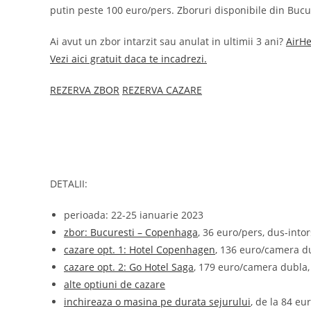
putin peste 100 euro/pers. Zboruri disponibile din Bucures
Ai avut un zbor intarzit sau anulat in ultimii 3 ani?
AirHe
Vezi aici gratuit daca te incadrezi.
REZERVA ZBOR
REZERVA CAZARE
DETALII:
perioada: 22-25 ianuarie 2023
zbor: Bucuresti – Copenhaga
, 36 euro/pers, dus-into
cazare opt. 1: Hotel Copenhagen
, 136 euro/camera d
cazare opt. 2: Go Hotel Saga
, 179 euro/camera dubla,
alte optiuni de cazare
inchireaza o masina pe durata sejurului
, de la 84 eu