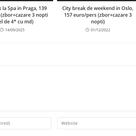
k la Spa in Praga, 139
City break de weekend in Oslo,
 (zbor+cazare 3 nopti
157 euro/pers (zbor+cazare 3
el de 4* cu md)
nopti)
14/09/2025
01/12/2022
Enter
your
website