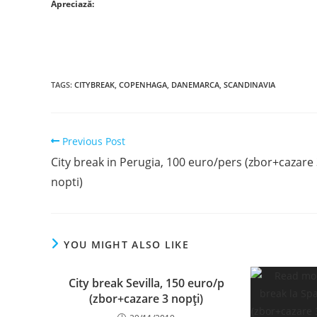
Apreciază:
TAGS
:
CITYBREAK
,
COPENHAGA
,
DANEMARCA
,
SCANDINAVIA
Read
Previous Post
more
City break in Perugia, 100 euro/pers (zbor+cazare
articles
nopti)
YOU MIGHT ALSO LIKE
City break Sevilla, 150 euro/p
(zbor+cazare 3 nopți)