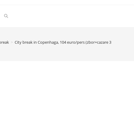
Toggle
website
break
>
City break in Copenhaga, 104 euro/pers (zbor+cazare 3 nopti)
search