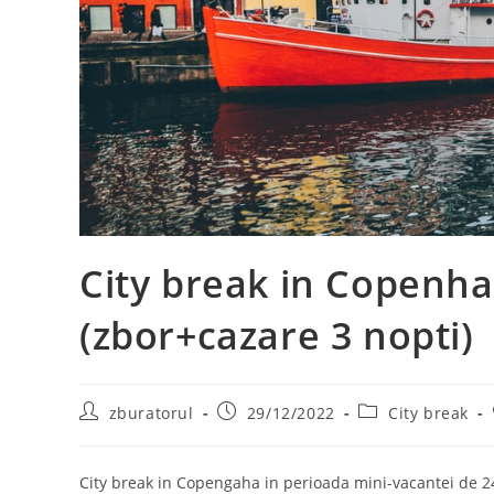
City break in Copenha
(zbor+cazare 3 nopti)
Post
Post
Post
zburatorul
29/12/2022
City break
author:
published:
category:
City break in Copengaha in perioada mini-vacantei de 24 