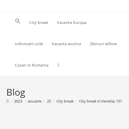
Skip
to
content
City break
Vacante Europa
Informatii utile
Vacante exotice
Zboruri ieftine
Toggle
Cazari in Romania
website
Blog
>
2023
>
ianuarie
>
25
>
City break
>
City break in Venetia, 151 eu
search