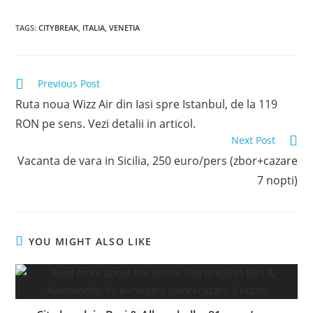
TAGS
:
CITYBREAK
,
ITALIA
,
VENETIA
Read
Previous Post
more
Ruta noua Wizz Air din Iasi spre Istanbul, de la 119
articles
RON pe sens. Vezi detalii in articol.
Next Post
Vacanta de vara in Sicilia, 250 euro/pers (zbor+cazare
7 nopti)
YOU MIGHT ALSO LIKE