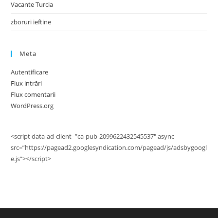
Vacante Turcia
zboruri ieftine
Meta
Autentificare
Flux intrări
Flux comentarii
WordPress.org
<script data-ad-client=”ca-pub-2099622432545537″ async
src=”https://pagead2.googlesyndication.com/pagead/js/adsbygoogl
e.js”></script>