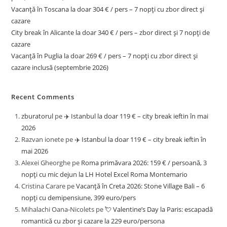
Vacanță în Toscana la doar 304 € / pers – 7 nopți cu zbor direct și
cazare
City break în Alicante la doar 340 € / pers – zbor direct și 7 nopți de
cazare
Vacanță în Puglia la doar 269 € / pers – 7 nopți cu zbor direct și
cazare inclusă (septembrie 2026)
Recent Comments
zburatorul
pe
✈️ Istanbul la doar 119 € – city break ieftin în mai
2026
Razvan ionete
pe
✈️ Istanbul la doar 119 € – city break ieftin în
mai 2026
Alexei Gheorghe
pe
Roma primăvara 2026: 159 € / persoană, 3
nopți cu mic dejun la LH Hotel Excel Roma Montemario
Cristina Carare
pe
Vacanță în Creta 2026: Stone Village Bali – 6
nopți cu demipensiune, 399 euro/pers
Mihalachi Oana-Nicolets
pe
💘 Valentine’s Day la Paris: escapadă
romantică cu zbor și cazare la 229 euro/persona