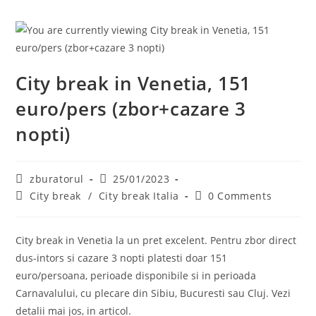
City break in Venetia, 151
euro/pers (zbor+cazare 3
nopti)
Post
Post
zburatorul
25/01/2023
author:
published:
Post
Post
City break
/
City break Italia
0 Comments
category:
comments:
City break in Venetia la un pret excelent. Pentru zbor direct
dus-intors si cazare 3 nopti platesti doar 151
euro/persoana, perioade disponibile si in perioada
Carnavalului, cu plecare din Sibiu, Bucuresti sau Cluj. Vezi
detalii mai jos, in articol.