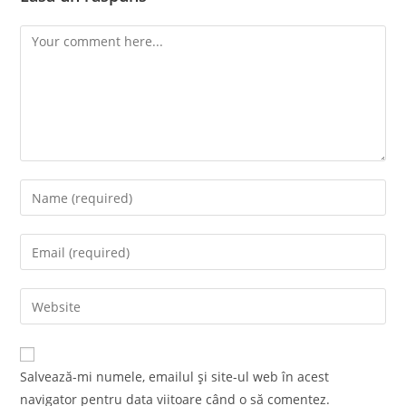
Comment
Enter
your
name
Enter
or
your
username
email
Enter
to
address
your
comment
to
website
comment
URL
Salvează-mi numele, emailul și site-ul web în acest
(optional)
navigator pentru data viitoare când o să comentez.