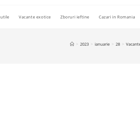
utile
Vacante exotice
Zboruri ieftine
Cazari in Romania
>
2023
>
ianuarie
>
28
>
Vacant