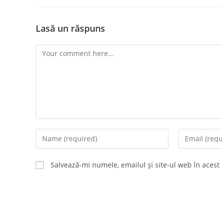
Lasă un răspuns
Comment
Enter
Enter
your
your
name
email
Salvează-mi numele, emailul și site-ul web în acest
or
address
username
to
to
comment
comment