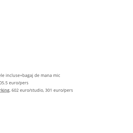
axele incluse+bagaj de mana mic
205.5 euro/pers
rking
, 602 euro/studio, 301 euro/pers