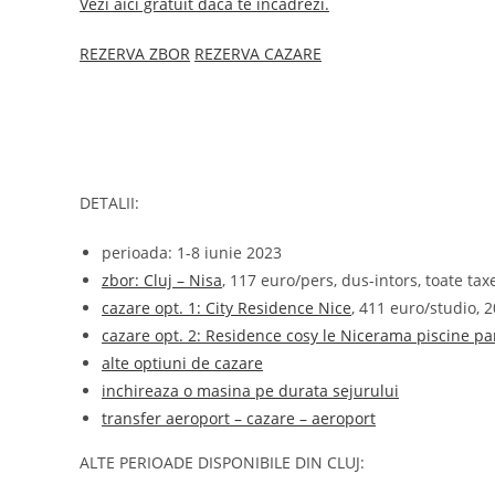
Vezi aici gratuit daca te incadrezi.
REZERVA ZBOR
REZERVA CAZARE
DETALII:
perioada: 1-8 iunie 2023
zbor: Cluj – Nisa
, 117 euro/pers, dus-intors, toate t
cazare opt. 1: City Residence Nice
, 411 euro/studio, 
cazare opt. 2: Residence cosy le Nicerama piscine pa
alte optiuni de cazare
inchireaza o masina pe durata sejurului
transfer aeroport – cazare – aeroport
ALTE PERIOADE DISPONIBILE DIN CLUJ: