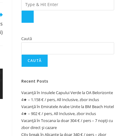
rs
i)
Caută
CAUTĂ
Recent Posts
Vacanță în Insulele Capului Verde la OA Belorizonte
4★ – 1.158 € / pers, All Inclusive, zbor inclus
Vacanță în Emiratele Arabe Unite la BM Beach Hotel
4★ – 902 € / pers, All Inclusive, zbor inclus
Vacanță în Toscana la doar 304 € / pers – 7 nopți cu
zbor direct și cazare
City break în Alicante la doar 340 € / pers – zbor