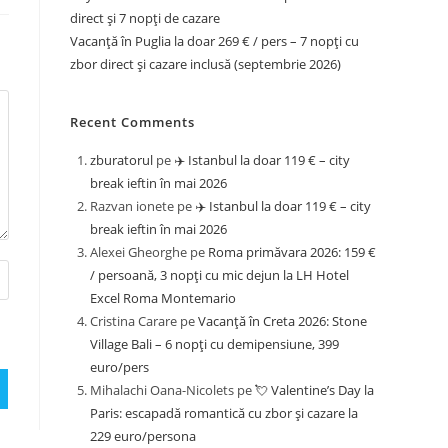
direct și 7 nopți de cazare
Vacanță în Puglia la doar 269 € / pers – 7 nopți cu
zbor direct și cazare inclusă (septembrie 2026)
Recent Comments
zburatorul
pe
✈️ Istanbul la doar 119 € – city
break ieftin în mai 2026
Razvan ionete
pe
✈️ Istanbul la doar 119 € – city
break ieftin în mai 2026
Alexei Gheorghe
pe
Roma primăvara 2026: 159 €
/ persoană, 3 nopți cu mic dejun la LH Hotel
Excel Roma Montemario
Cristina Carare
pe
Vacanță în Creta 2026: Stone
Village Bali – 6 nopți cu demipensiune, 399
euro/pers
Mihalachi Oana-Nicolets
pe
💘 Valentine’s Day la
Paris: escapadă romantică cu zbor și cazare la
229 euro/persona