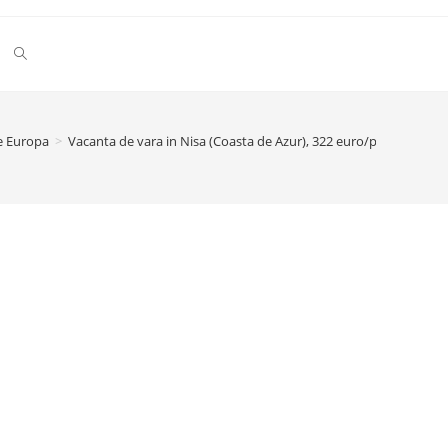
Toggle
website
e Europa
>
Vacanta de vara in Nisa (Coasta de Azur), 322 euro/pers (zbor+ca
search