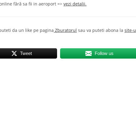
nline fără sa fii in aeroport =>
vezi detalii.
 puteti da un like pe pagina
Zburatorul
sau va puteti abona la
site-u
Tweet
Follow us