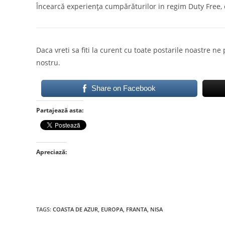
Încearcă experiența cumpărăturilor in regim Duty Free, o
Daca vreti sa fiti la curent cu toate postarile noastre ne
nostru.
Share on Facebook
Partajează asta:
Apreciază:
TAGS
:
COASTA DE AZUR
,
EUROPA
,
FRANTA
,
NISA