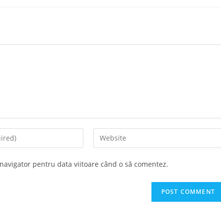
Enter
your
website
 navigator pentru data viitoare când o să comentez.
URL
(optional)