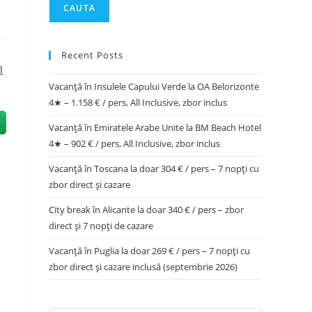
CAUTA
Recent Posts
l
Vacanță în Insulele Capului Verde la OA Belorizonte
4★ – 1.158 € / pers, All Inclusive, zbor inclus
Vacanță în Emiratele Arabe Unite la BM Beach Hotel
4★ – 902 € / pers, All Inclusive, zbor inclus
Vacanță în Toscana la doar 304 € / pers – 7 nopți cu
zbor direct și cazare
City break în Alicante la doar 340 € / pers – zbor
direct și 7 nopți de cazare
Vacanță în Puglia la doar 269 € / pers – 7 nopți cu
zbor direct și cazare inclusă (septembrie 2026)