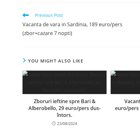
Read
Previous Post
more
Vacanta de vara in Sardinia, 189 euro/pers
articles
(zbor+cazare 7 nopti)
YOU MIGHT ALSO LIKE
Zboruri ieftine spre Bari &
Vacant
Alberobello, 29 euro/pers dus-
euro/pers 
întors.
23/08/2024