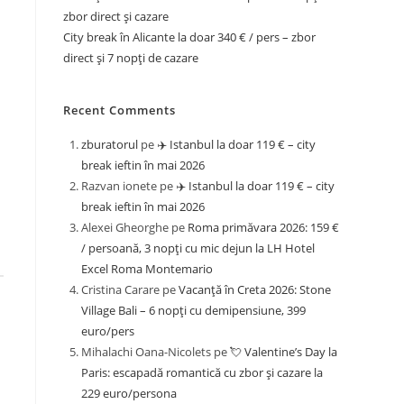
zbor direct și cazare
City break în Alicante la doar 340 € / pers – zbor
direct și 7 nopți de cazare
Recent Comments
zburatorul
pe
✈️ Istanbul la doar 119 € – city
break ieftin în mai 2026
Razvan ionete
pe
✈️ Istanbul la doar 119 € – city
break ieftin în mai 2026
Alexei Gheorghe
pe
Roma primăvara 2026: 159 €
/ persoană, 3 nopți cu mic dejun la LH Hotel
Excel Roma Montemario
Cristina Carare
pe
Vacanță în Creta 2026: Stone
Village Bali – 6 nopți cu demipensiune, 399
euro/pers
Mihalachi Oana-Nicolets
pe
💘 Valentine’s Day la
Paris: escapadă romantică cu zbor și cazare la
229 euro/persona