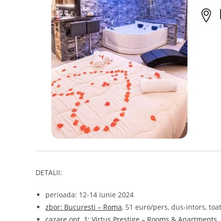
DETALII:
perioada: 12-14 iunie 2024
zbor: Bucuresti – Roma
, 51 euro/pers, dus-intors, to
cazare opt. 1: Virtus Prestige – Rooms & Apartments
,