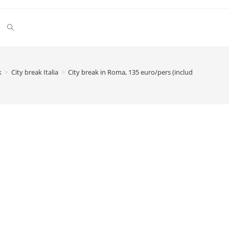
Toggle
website
k
>
City break Italia
>
City break in Roma, 135 euro/pers (include zborul si 
search