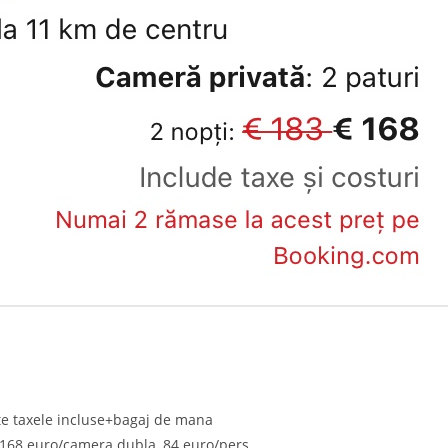
ate taxele incluse+bagaj de mana
 168 euro/camera dubla, 84 euro/pers