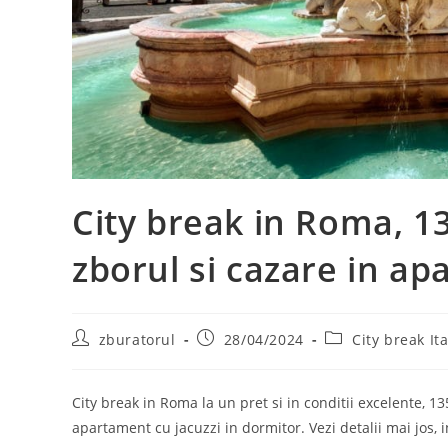
City break in Roma, 1
zborul si cazare in ap
Post
Post
Post
zburatorul
28/04/2024
City break Ita
author:
published:
category:
City break in Roma la un pret si in conditii excelente, 1
apartament cu jacuzzi in dormitor. Vezi detalii mai jos, in