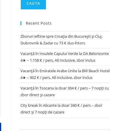
CAUTA
Recent Posts
Zboruri ieftine spre Croația din București și Cluj.
Dubrovnik & Zadar cu 73 € dus-întors
Vacanță în Insulele Capului Verde la OA Belorizonte
4★ – 1.158 € / pers, All Inclusive, zbor inclus
Vacanță în Emiratele Arabe Unite la BM Beach Hotel
4★ – 902 € / pers, All Inclusive, zbor inclus
Vacanță în Toscana la doar 304 € / pers – 7 nopți cu
zbor direct și cazare
City break în Alicante la doar 340 € / pers – zbor
direct și 7 nopți de cazare