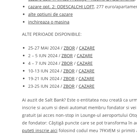
cazare opt. 2: ODESCALCHI LOFT,
277 euro/apartamen
alte optiuni de cazare
inchireaza o masina
ALTE PERIOADE DISPONIBILE:
25-27 MAI 2024 /
ZBOR
/
CAZARE
2 – 5 IUN 2024 /
ZBOR
/
CAZARE
4 – 7 IUN 2024 /
ZBOR
/
CAZARE
10-13 IUN 2024 /
ZBOR
/
CAZARE
19-21 IUN 2024 /
ZBOR
/
CAZARE
23-25 IUN 2024 /
ZBOR
/
CAZARE
Ai auzit de Salt Bank? Este o entitatea nou creată ca urm
inscrie si acum si devii automat membru fondator si vei
gratuit (ai acces non-stop in Lounge-ul aeroportului Otop
de fondator: Câștigă puncte care se pot transforma în ac
puteti inscrie aici
folosind codul meu 7FKVEM si primiti 