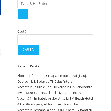
Caută
CAUTĂ
Recent Posts
Zboruri ieftine spre Croația din București și Cluj.
Dubrovnik & Zadar cu 73 € dus-întors
Vacanță în Insulele Capului Verde la OA Belorizonte
4★ – 1.158 € / pers, All Inclusive, zbor inclus
Vacanță în Emiratele Arabe Unite la BM Beach Hotel
4★ – 902 € / pers, All Inclusive, zbor inclus
Vacanță în Toscana la doar 304 € / pers – 7 nopți cu