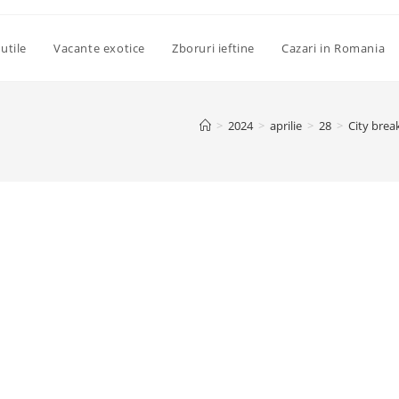
utile
Vacante exotice
Zboruri ieftine
Cazari in Romania
>
2024
>
aprilie
>
28
>
City brea