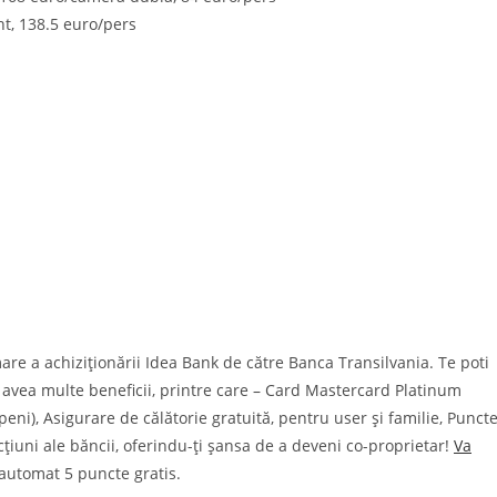
t, 138.5 euro/pers
are a achiziţionării Idea Bank de către Banca Transilvania. Te poti
 avea multe beneficii, printre care – Card Mastercard Platinum
eni), Asigurare de călătorie gratuită, pentru user și familie, Punct
țiuni ale băncii, oferindu-ți șansa de a deveni co-proprietar!
Va
automat 5 puncte gratis.