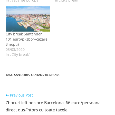
În „Vacante Europa”
În „City break”
City break Santander,
101 euro/p (zbor+cazare
3 nopti)
03/03/2020
În „City break”
TAGS
:
CANTABRIA
,
SANTANDER
,
SPANIA
Read
Previous Post
more
Zboruri ieftine spre Barcelona, 66 euro/persoana
articles
direct dus-întors cu toate taxele.