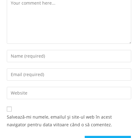
Comment
Enter
your
name
Enter
or
your
username
email
Enter
to
address
your
comment
to
website
comment
URL
Salvează-mi numele, emailul și site-ul web în acest
(optional)
navigator pentru data viitoare când o să comentez.