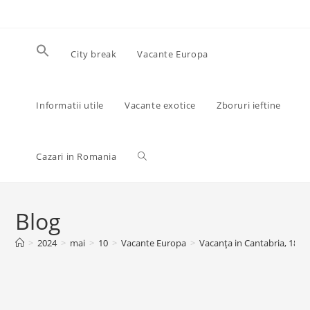
Skip
to
content
City break
Vacante Europa
Informatii utile
Vacante exotice
Zboruri ieftine
Toggle
Cazari in Romania
website
Blog
>
2024
>
mai
>
10
>
Vacante Europa
>
Vacanța in Cantabria, 181 
search