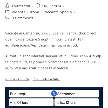
Post
Post
zburatorul
10/05/2024
author:
published:
Post
Vacante Europa
/
Vacante Spania
category:
Post
0 Comments
comments:
Vacanța in Cantabria, nordul Spaniei. Pentru zbor direct
dus-întors si cazare 5 nopți in hotel, plătești 181
euro/persoana. Vezi detalii mai jos, in articol.
Ai avut un zbor intarziat sau anulat in ultimii 3 ani?
AirHelp
te poate ajuta sa primesti o compensatie de pana la 600
euro.
Vezi aici gratuit daca te incadrezi.
REZERVA ZBOR
/
REZERVA CAZARE