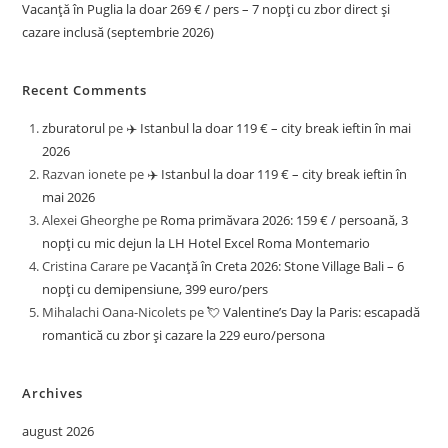
Vacanță în Puglia la doar 269 € / pers – 7 nopți cu zbor direct și
cazare inclusă (septembrie 2026)
Recent Comments
zburatorul
pe
✈️ Istanbul la doar 119 € – city break ieftin în mai
2026
Razvan ionete
pe
✈️ Istanbul la doar 119 € – city break ieftin în
mai 2026
Alexei Gheorghe
pe
Roma primăvara 2026: 159 € / persoană, 3
nopți cu mic dejun la LH Hotel Excel Roma Montemario
Cristina Carare
pe
Vacanță în Creta 2026: Stone Village Bali – 6
nopți cu demipensiune, 399 euro/pers
Mihalachi Oana-Nicolets
pe
💘 Valentine’s Day la Paris: escapadă
romantică cu zbor și cazare la 229 euro/persona
Archives
august 2026