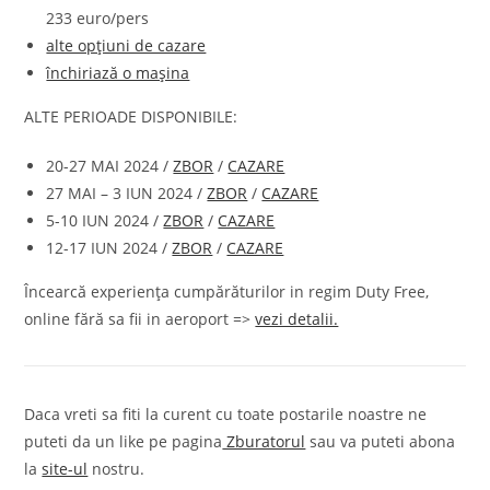
233 euro/pers
alte opțiuni de cazare
închiriază o mașina
ALTE PERIOADE DISPONIBILE:
20-27 MAI 2024 /
ZBOR
/
CAZARE
27 MAI – 3 IUN 2024 /
ZBOR
/
CAZARE
5-10 IUN 2024 /
ZBOR
/
CAZARE
12-17 IUN 2024 /
ZBOR
/
CAZARE
Încearcă experiența cumpărăturilor in regim Duty Free,
online fără sa fii in aeroport =>
vezi detalii.
Daca vreti sa fiti la curent cu toate postarile noastre ne
puteti da un like pe pagina
Zburatorul
sau va puteti abona
la
site-ul
nostru.