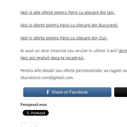
Vezi și alte oferte pentru Paris cu plecare din Iași.
Vezi și oferte pentru Paris cu plecare din București.
Vezi și oferte pentru Paris cu plecare din Cluj.
Ai avut un zbor intarziat sau anulat in ultimii 3 ani?
Air
Vezi aici gratuit daca te incadrezi.
Pentru alte detalii sau oferte personalizate, va rugam s
zburatorul.com@gmail.com.
Share on Facebook
Partajează asta: