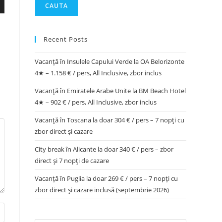
CAUTA
Recent Posts
Vacanță în Insulele Capului Verde la OA Belorizonte
4★ – 1.158 € / pers, All Inclusive, zbor inclus
Vacanță în Emiratele Arabe Unite la BM Beach Hotel
4★ – 902 € / pers, All Inclusive, zbor inclus
Vacanță în Toscana la doar 304 € / pers – 7 nopți cu
zbor direct și cazare
City break în Alicante la doar 340 € / pers – zbor
direct și 7 nopți de cazare
Vacanță în Puglia la doar 269 € / pers – 7 nopți cu
zbor direct și cazare inclusă (septembrie 2026)