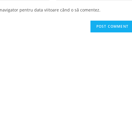
website
 navigator pentru data viitoare când o să comentez.
URL
(optional)