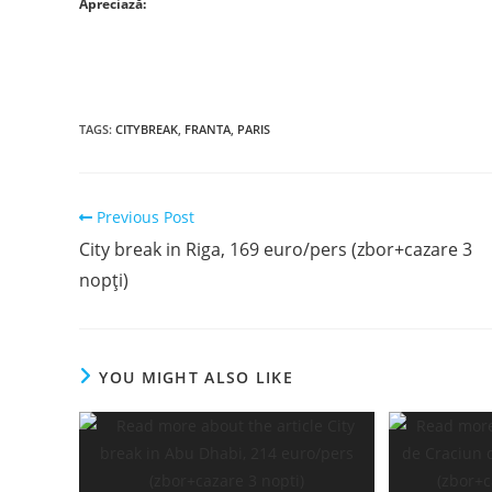
Apreciază:
TAGS
:
CITYBREAK
,
FRANTA
,
PARIS
Read
Previous Post
more
City break in Riga, 169 euro/pers (zbor+cazare 3
articles
nopți)
YOU MIGHT ALSO LIKE