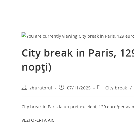
City break in Paris, 1
nopți)
Post
Post
Post
zburatorul
07/11/2025
City break
/
author:
published:
category:
City break in Paris la un preț excelent, 129 euro/persoan
VEZI OFERTA AICI