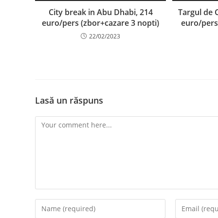
City break in Abu Dhabi, 214
Targul de C
euro/pers (zbor+cazare 3 nopti)
euro/pers
22/02/2023
Lasă un răspuns
Comment
Enter
Enter
your
your