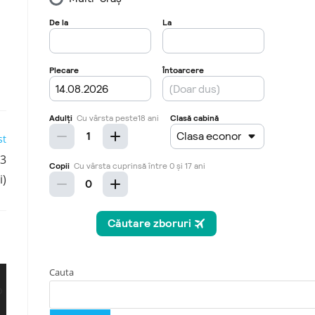
st
 3
i)
Cauta