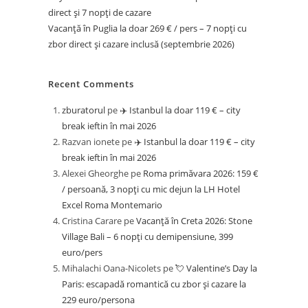
direct și 7 nopți de cazare
Vacanță în Puglia la doar 269 € / pers – 7 nopți cu
zbor direct și cazare inclusă (septembrie 2026)
Recent Comments
zburatorul
pe
✈️ Istanbul la doar 119 € – city
break ieftin în mai 2026
Razvan ionete
pe
✈️ Istanbul la doar 119 € – city
break ieftin în mai 2026
Alexei Gheorghe
pe
Roma primăvara 2026: 159 €
/ persoană, 3 nopți cu mic dejun la LH Hotel
Excel Roma Montemario
Cristina Carare
pe
Vacanță în Creta 2026: Stone
Village Bali – 6 nopți cu demipensiune, 399
euro/pers
Mihalachi Oana-Nicolets
pe
💘 Valentine’s Day la
Paris: escapadă romantică cu zbor și cazare la
229 euro/persona