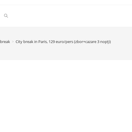
Toggle
website
 break
>
City break in Paris, 129 euro/pers (zbor+cazare 3 nopți)
search