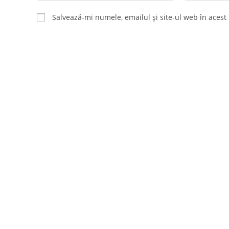
name
email
Salvează-mi numele, emailul și site-ul web în acest
or
address
username
to
to
comment
comment