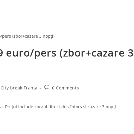
29 euro/pers (zbor+cazare 3
Post
City break Franta
0 Comments
comments:
a. Prețul include zborul direct dus-întors și cazare 3 nopți.