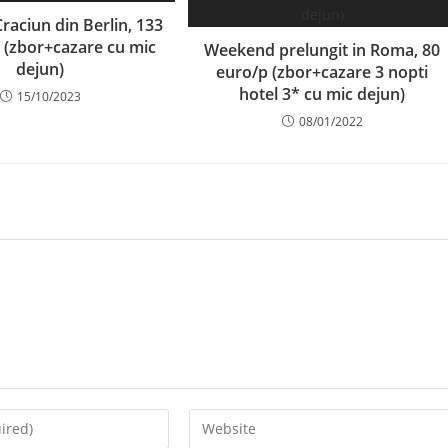
raciun din Berlin, 133
 (zbor+cazare cu mic
Weekend prelungit in Roma, 80
dejun)
euro/p (zbor+cazare 3 nopti
hotel 3* cu mic dejun)
15/10/2023
08/01/2022
Enter
your