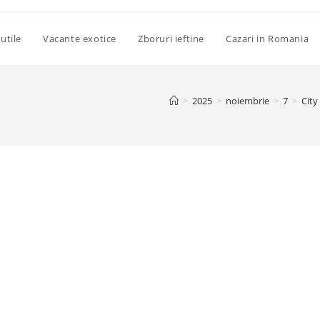
utile
Vacante exotice
Zboruri ieftine
Cazari in Romania
>
2025
>
noiembrie
>
7
>
City