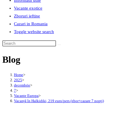
Informatii utile
Vacante exotice
Zboruri ieftine
Cazari in Romania
Toggle website search
Blog
Home
>
2025
>
decembrie
>
7
>
Vacante Europa
>
Vacanță în Halkidiki, 219 euro/pers (zbor+cazare 7 nopți)