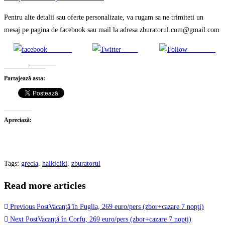
Pentru alte detalii sau oferte personalizate, va rugam sa ne trimiteti un
mesaj pe pagina de facebook sau mail la adresa zburatorul.com@gmail.com
Share on
Tweet
Follow us
Facebook
Partajează asta:
Apreciază:
Tags
:
grecia
,
halkidiki
,
zburatorul
Read more articles
Previous Post
Vacanță în Puglia, 269 euro/pers (zbor+cazare 7 nopți)
Next Post
Vacanță în Corfu, 269 euro/pers (zbor+cazare 7 nopți)