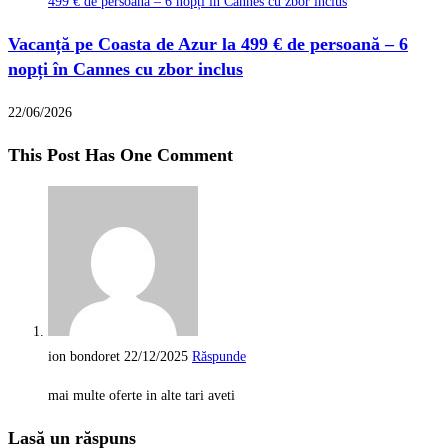
Vacanță pe Coasta de Azur la 499 € de persoană – 6
nopți în Cannes cu zbor inclus
22/06/2026
This Post Has One Comment
ion bondoret
22/12/2025
Răspunde
mai multe oferte in alte tari aveti
Lasă un răspuns