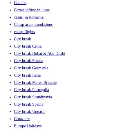
Caraibe
Cazari ieftine in lume
cazari in Romania
Cheap accommodations
cheap flights
City break
City break Cehia
City break Dubai & Abu Dhabi
City break Franta
City break Germania
City break Italia
City break Marea Britanie
City break Portugalia
City break Scandinavia
City break Spania
City break Ungaria
Croaziere
Europe Holidays