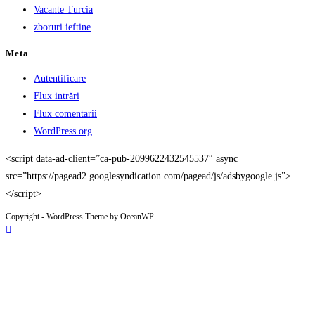
Vacante Turcia
zboruri ieftine
Meta
Autentificare
Flux intrări
Flux comentarii
WordPress.org
<script data-ad-client=”ca-pub-2099622432545537″ async
src=”https://pagead2.googlesyndication.com/pagead/js/adsbygoogle.js”>
</script>
Copyright - WordPress Theme by OceanWP