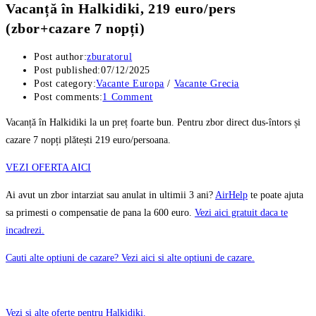
Vacanță în Halkidiki, 219 euro/pers
(zbor+cazare 7 nopți)
Post author:
zburatorul
Post published:
07/12/2025
Post category:
Vacante Europa
/
Vacante Grecia
Post comments:
1 Comment
Vacanță în Halkidiki la un preț foarte bun. Pentru zbor direct dus-întors și
cazare 7 nopți plătești 219 euro/persoana.
VEZI OFERTA AICI
Ai avut un zbor intarziat sau anulat in ultimii 3 ani?
AirHelp
te poate ajuta
sa primesti o compensatie de pana la 600 euro.
Vezi aici gratuit daca te
incadrezi.
Cauti alte optiuni de cazare? Vezi aici si alte optiuni de cazare.
Vezi și alte oferte pentru Halkidiki.