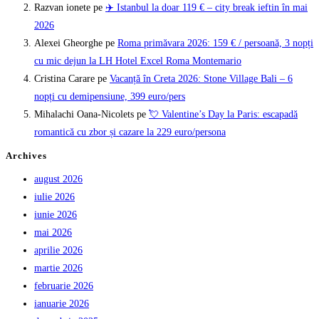
Razvan ionete
pe
✈️ Istanbul la doar 119 € – city break ieftin în mai
2026
Alexei Gheorghe
pe
Roma primăvara 2026: 159 € / persoană, 3 nopți
cu mic dejun la LH Hotel Excel Roma Montemario
Cristina Carare
pe
Vacanță în Creta 2026: Stone Village Bali – 6
nopți cu demipensiune, 399 euro/pers
Mihalachi Oana-Nicolets
pe
💘 Valentine’s Day la Paris: escapadă
romantică cu zbor și cazare la 229 euro/persona
Archives
august 2026
iulie 2026
iunie 2026
mai 2026
aprilie 2026
martie 2026
februarie 2026
ianuarie 2026