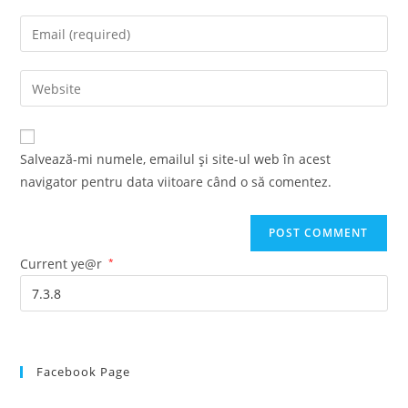
name
Enter
or
your
username
email
Enter
to
address
your
comment
to
website
comment
URL
Salvează-mi numele, emailul și site-ul web în acest
(optional)
navigator pentru data viitoare când o să comentez.
Current ye@r
*
Facebook Page