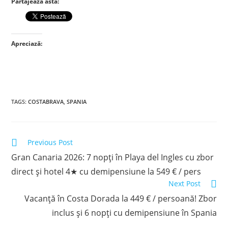
Partajează asta:
Apreciază:
TAGS
:
COSTABRAVA
,
SPANIA
Read
Previous Post
more
Gran Canaria 2026: 7 nopți în Playa del Ingles cu zbor
articles
direct și hotel 4★ cu demipensiune la 549 € / pers
Next Post
Vacanță în Costa Dorada la 449 € / persoană! Zbor
inclus și 6 nopți cu demipensiune în Spania