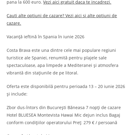
pana la 600 euro.
Vezi aici gratuit daca te incadrezi.
Cauti alte optiuni de cazare? Vezi aici si alte optiuni de
cazare.
Vacanță ieftină în Spania în iunie 2026
Costa Brava este una dintre cele mai populare regiuni
turistice ale Spaniei, renumită pentru plajele sale
spectaculoase, apa limpede a Mediteranei și atmosfera
vibrantă din stațiunile de pe litoral.
Oferta este disponibilă pentru perioada 13 – 20 iunie 2026
și include:
Zbor dus-întors din București Băneasa 7 nopți de cazare
Hotel BLUESEA Montevista Hawai Mic dejun inclus Bagaj
conform condițiilor operatorului Preț: 279 € / persoană