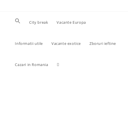
Skip
to
content
City break
Vacante Europa
Informatii utile
Vacante exotice
Zboruri ieftine
Toggle
Cazari in Romania
website
search