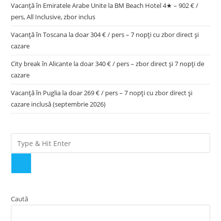
Vacanță în Emiratele Arabe Unite la BM Beach Hotel 4★ – 902 € /
pers, All Inclusive, zbor inclus
Vacanță în Toscana la doar 304 € / pers – 7 nopți cu zbor direct și
cazare
City break în Alicante la doar 340 € / pers – zbor direct și 7 nopți de
cazare
Vacanță în Puglia la doar 269 € / pers – 7 nopți cu zbor direct și
cazare inclusă (septembrie 2026)
Caută