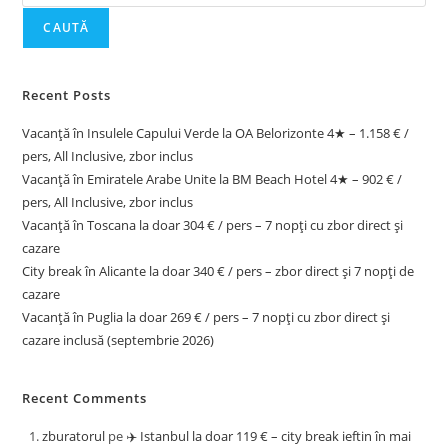
CAUTĂ
Recent Posts
Vacanță în Insulele Capului Verde la OA Belorizonte 4★ – 1.158 € /
pers, All Inclusive, zbor inclus
Vacanță în Emiratele Arabe Unite la BM Beach Hotel 4★ – 902 € /
pers, All Inclusive, zbor inclus
Vacanță în Toscana la doar 304 € / pers – 7 nopți cu zbor direct și
cazare
City break în Alicante la doar 340 € / pers – zbor direct și 7 nopți de
cazare
Vacanță în Puglia la doar 269 € / pers – 7 nopți cu zbor direct și
cazare inclusă (septembrie 2026)
Recent Comments
zburatorul
pe
✈️ Istanbul la doar 119 € – city break ieftin în mai