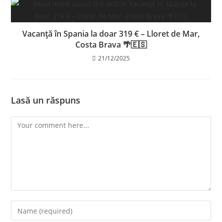
Vacanță în Spania la doar 319 € – Lloret de Mar,
Costa Brava 🌴🇪🇸
21/12/2025
Lasă un răspuns
Comment
Enter
your