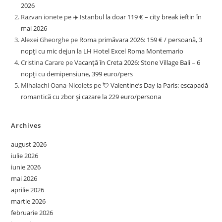
2026
Razvan ionete
pe
✈️ Istanbul la doar 119 € – city break ieftin în
mai 2026
Alexei Gheorghe
pe
Roma primăvara 2026: 159 € / persoană, 3
nopți cu mic dejun la LH Hotel Excel Roma Montemario
Cristina Carare
pe
Vacanță în Creta 2026: Stone Village Bali – 6
nopți cu demipensiune, 399 euro/pers
Mihalachi Oana-Nicolets
pe
💘 Valentine’s Day la Paris: escapadă
romantică cu zbor și cazare la 229 euro/persona
Archives
august 2026
iulie 2026
iunie 2026
mai 2026
aprilie 2026
martie 2026
februarie 2026