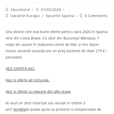
Post
Post
zburatorul
31/05/2026
author:
published:
Post
Post
Vacante Europa
/
Vacante Spania
0 Comments
category:
comments:
Una dintre cele mai bune oferte pentru vara 2026 în Spania
vine din Costa Brava. Cu zbor din București Băneasa, 7
nopți de cazare în stațiunea Lloret de Mar și mic dejun
inclus, această vacanță are un preț excelent de doar 279 € /
persoană.
VEZI OFERTA AICI
Vezi si oferte all inclusive.
Vezi si oferte cu plecare din alte orase
Ai avut un zbor intarziat sau anulat in ultimii 3
ani?
AirHelp
te poate ajuta sa primesti o compensatie de