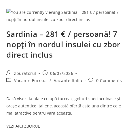
Sardinia – 281 € / persoană! 7
nopți în nordul insulei cu zbor
direct inclus
Post
Post
zburatorul
06/07/2026
author:
published:
Post
Post
Vacante Europa
/
Vacante Italia
0 Comments
category:
comments:
Dacă visezi la plaje cu apă turcoaz, golfuri spectaculoase și
orașe autentice italiene, această ofertă este una dintre cele
mai atractive pentru vara aceasta.
VEZI AICI ZBORUL