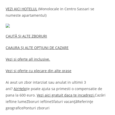
VEZI AICI HOTELUL
(Monolocale in Centro Sassari se
numeste apartamentul)
CAUTĂ ȘI ALTE ZBORURI
CAAURA ȘI ALTE OPȚIUNI DE CAZARE
Vezi si oferte all inclusive.
Vezi si oferte cu plecare din alte orase
Ai avut un zbor intarziat sau anulat in ultimii 3
ani?
AirHelp
te poate ajuta sa primesti o compensatie de
pana la 600 euro.
Vezi aici gratuit daca te incadrezi.
Cazări
ieftine lumeZboruri ieftineSfaturi vacanțăReferințe
geograficePonturi zboruri