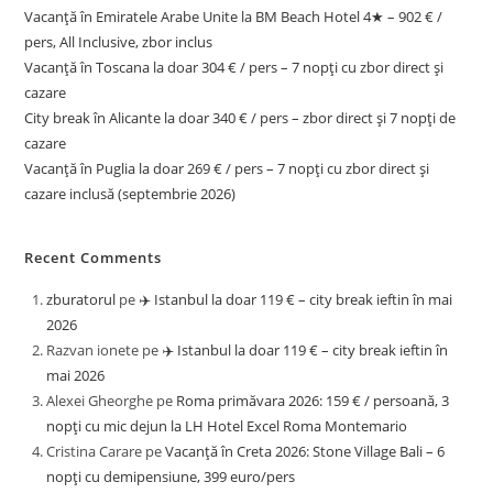
Vacanță în Emiratele Arabe Unite la BM Beach Hotel 4★ – 902 € /
pers, All Inclusive, zbor inclus
Vacanță în Toscana la doar 304 € / pers – 7 nopți cu zbor direct și
cazare
City break în Alicante la doar 340 € / pers – zbor direct și 7 nopți de
cazare
Vacanță în Puglia la doar 269 € / pers – 7 nopți cu zbor direct și
cazare inclusă (septembrie 2026)
Recent Comments
zburatorul
pe
✈️ Istanbul la doar 119 € – city break ieftin în mai
2026
Razvan ionete
pe
✈️ Istanbul la doar 119 € – city break ieftin în
mai 2026
Alexei Gheorghe
pe
Roma primăvara 2026: 159 € / persoană, 3
nopți cu mic dejun la LH Hotel Excel Roma Montemario
Cristina Carare
pe
Vacanță în Creta 2026: Stone Village Bali – 6
nopți cu demipensiune, 399 euro/pers