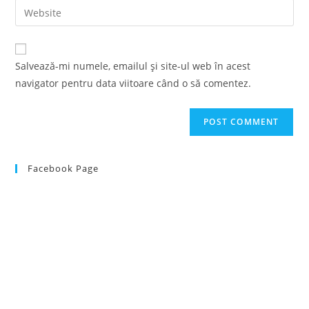
Enter
to
address
your
comment
to
website
comment
URL
Salvează-mi numele, emailul și site-ul web în acest
(optional)
navigator pentru data viitoare când o să comentez.
Facebook Page