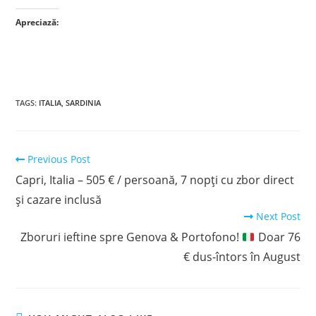
Apreciază:
TAGS
:
ITALIA
,
SARDINIA
Read
Previous Post
more
Capri, Italia – 505 € / persoană, 7 nopți cu zbor direct
articles
și cazare inclusă
Next Post
Zboruri ieftine spre Genova & Portofono!
Doar 76
€ dus-întors în August