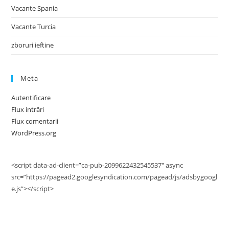
Vacante Spania
Vacante Turcia
zboruri ieftine
Meta
Autentificare
Flux intrări
Flux comentarii
WordPress.org
<script data-ad-client=”ca-pub-2099622432545537″ async
src=”https://pagead2.googlesyndication.com/pagead/js/adsbygoogl
e.js”></script>