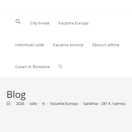
Skip
to
content
City break
Vacante Europa
Informatii utile
Vacante exotice
Zboruri ieftine
Toggle
Cazari in Romania
website
Blog
>
2026
>
iulie
>
6
>
Vacante Europa
>
Sardinia – 281 € / persoană! 
search