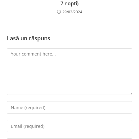
7 nopti)
29/02/2024
Lasă un răspuns
Comment
Enter
your
name
Enter
or
your
username
email