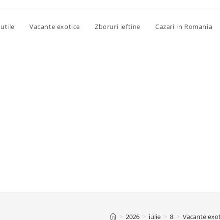
utile
Vacante exotice
Zboruri ieftine
Cazari in Romania
>
2026
>
iulie
>
8
>
Vacante exot