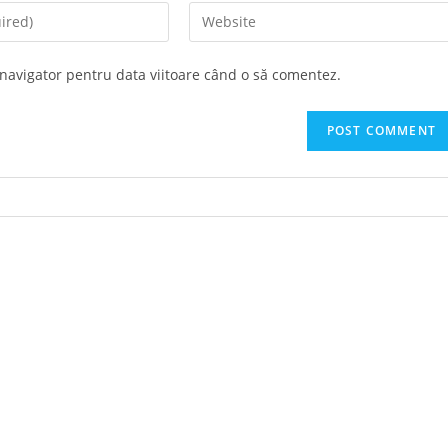
Enter
your
website
 navigator pentru data viitoare când o să comentez.
URL
(optional)