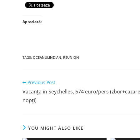
Apreciază:
TAGS
:
OCEANULINDIAN
,
REUNION
Read
Previous Post
more
Vacanța in Seychelles, 674 euro/pers (zbor+cazare
articles
nopți)
YOU MIGHT ALSO LIKE