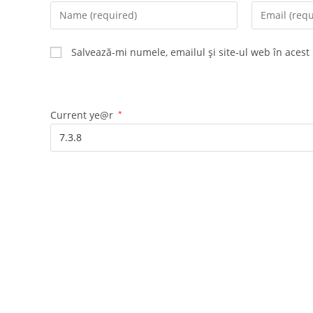
Enter
Enter
your
your
name
email
Salvează-mi numele, emailul și site-ul web în acest
or
address
username
to
to
comment
comment
Current ye@r
*