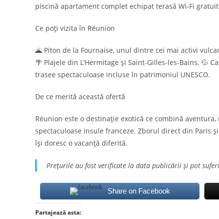
piscină apartament complet echipat terasă Wi-Fi gratuit
Ce poți vizita în Réunion
🌋 Piton de la Fournaise, unul dintre cei mai activi vulc
🌴 Plajele din L’Hermitage și Saint-Gilles-les-Bains. 💦 C
trasee spectaculoase incluse în patrimoniul UNESCO.
De ce merită această ofertă
Réunion este o destinație exotică ce combină aventura, n
spectaculoase insule franceze. Zborul direct din Paris și
își doresc o vacanță diferită.
Prețurile au fost verificate la data publicării și pot sufer
Share on Facebook
Partajează asta: