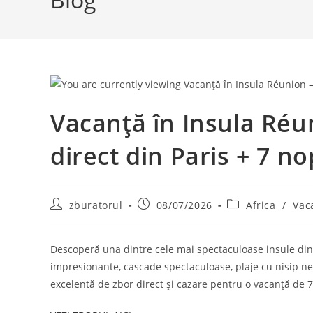
Vacanță în Insula Réun
direct din Paris + 7 no
Post
Post
Post
zburatorul
08/07/2026
Africa
/
Vac
author:
published:
category:
Descoperă una dintre cele mai spectaculoase insule din
impresionante, cascade spectaculoase, plaje cu nisip n
excelentă de zbor direct și cazare pentru o vacanță de 