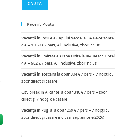
CAUTA
Recent Posts
Vacanță în Insulele Capului Verde la OA Belorizonte
4★ – 1.158 € / pers, All Inclusive, zbor inclus
Vacanță în Emiratele Arabe Unite la BM Beach Hotel
4★ – 902 € / pers, All Inclusive, zbor inclus
Vacanță în Toscana la doar 304 € / pers – 7 nopți cu
zbor direct și cazare
e
City break în Alicante la doar 340 € / pers – zbor
direct și 7 nopți de cazare
Vacanță în Puglia la doar 269 € / pers – 7 nopți cu
zbor direct și cazare inclusă (septembrie 2026)