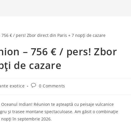
ion – 756 € / pers! Zbor
pți de cazare
Post
ante exotice
0 Comments
comments:
 Oceanul Indian! Réunion te așteaptă cu peisaje vulcanice
egru și trasee montane spectaculoase. Am găsit o combinație
7 nopți în septembrie 2026.