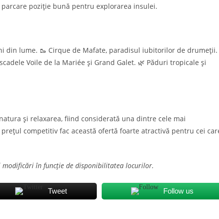
 parcare poziție bună pentru explorarea insulei.
ani din lume. 🥾 Cirque de Mafate, paradisul iubitorilor de drumeții.
ascadele Voile de la Mariée și Grand Galet. 🌿 Păduri tropicale și
atura și relaxarea, fiind considerată una dintre cele mai
 prețul competitiv fac această ofertă foarte atractivă pentru cei car
i modificări în funcție de disponibilitatea locurilor.
Tweet
Follow us