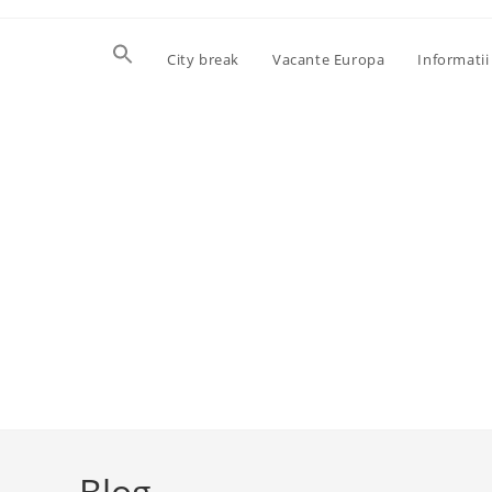
Skip
to
City break
Vacante Europa
Informatii 
content
Blog