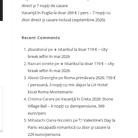
direct și 7 nopți de cazare
Vacanță în Puglia la doar 269 € / pers – 7 nopți cu
zbor direct și cazare inclusă (septembrie 2026)
Recent Comments
zburatorul
pe
✈️ Istanbul la doar 119 € – city
break ieftin în mai 2026
Razvan ionete
pe
✈️ Istanbul la doar 119 € – city
break ieftin în mai 2026
Alexei Gheorghe
pe
Roma primăvara 2026: 159 €
/ persoană, 3 nopți cu mic dejun la LH Hotel
Excel Roma Montemario
Cristina Carare
pe
Vacanță în Creta 2026: Stone
Village Bali – 6 nopți cu demipensiune, 399
euro/pers
Mihalachi Oana-Nicolets
pe
💘 Valentine’s Day la
Paris: escapadă romantică cu zbor și cazare la
229 euro/persona