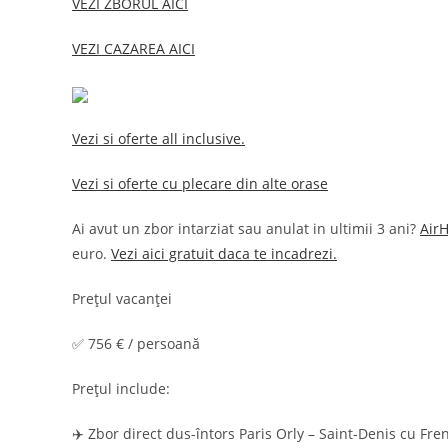
VEZI ZBORUL AICI
VEZI CAZAREA AICI
Vezi si oferte all inclusive.
Vezi si oferte cu plecare din alte orase
Ai avut un zbor intarziat sau anulat in ultimii 3 ani?
Air
euro.
Vezi aici gratuit daca te incadrezi.
Prețul vacanței
✅ 756 € / persoană
Prețul include:
✈️ Zbor direct dus-întors Paris Orly – Saint-Denis cu Fr