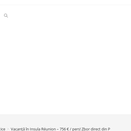
Toggle
website
search
ice
>
Vacanță în Insula Réunion – 756 € / pers! Zbor direct din Paris + 7 nop