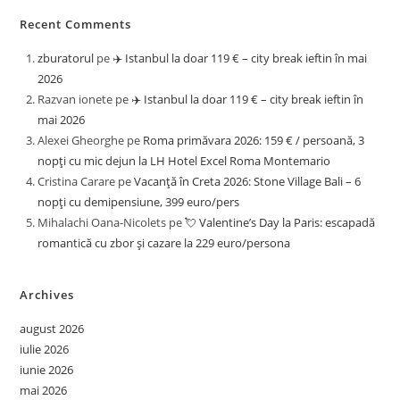
Recent Comments
zburatorul
pe
✈️ Istanbul la doar 119 € – city break ieftin în mai
2026
Razvan ionete
pe
✈️ Istanbul la doar 119 € – city break ieftin în
mai 2026
Alexei Gheorghe
pe
Roma primăvara 2026: 159 € / persoană, 3
nopți cu mic dejun la LH Hotel Excel Roma Montemario
Cristina Carare
pe
Vacanță în Creta 2026: Stone Village Bali – 6
nopți cu demipensiune, 399 euro/pers
Mihalachi Oana-Nicolets
pe
💘 Valentine’s Day la Paris: escapadă
romantică cu zbor și cazare la 229 euro/persona
Archives
august 2026
iulie 2026
iunie 2026
mai 2026