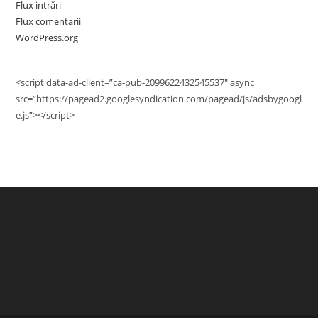
Flux intrări
Flux comentarii
WordPress.org
<script data-ad-client=”ca-pub-2099622432545537″ async
src=”https://pagead2.googlesyndication.com/pagead/js/adsbygoogl
e.js”></script>