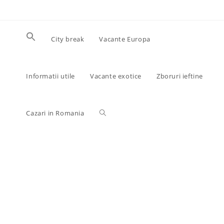
City break
Vacante Europa
Informatii utile
Vacante exotice
Zboruri ieftine
Cazari in Romania