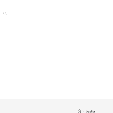
Toggle
website
search
>
bastia