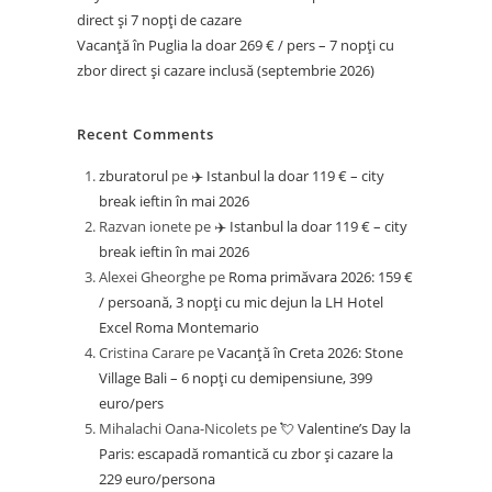
direct și 7 nopți de cazare
Vacanță în Puglia la doar 269 € / pers – 7 nopți cu
zbor direct și cazare inclusă (septembrie 2026)
Recent Comments
zburatorul
pe
✈️ Istanbul la doar 119 € – city
break ieftin în mai 2026
Razvan ionete
pe
✈️ Istanbul la doar 119 € – city
break ieftin în mai 2026
Alexei Gheorghe
pe
Roma primăvara 2026: 159 €
/ persoană, 3 nopți cu mic dejun la LH Hotel
Excel Roma Montemario
Cristina Carare
pe
Vacanță în Creta 2026: Stone
Village Bali – 6 nopți cu demipensiune, 399
euro/pers
Mihalachi Oana-Nicolets
pe
💘 Valentine’s Day la
Paris: escapadă romantică cu zbor și cazare la
229 euro/persona