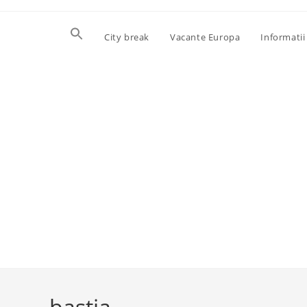
Skip
to
City break
Vacante Europa
Informatii 
content
bastia