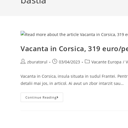
Vacanta in Corsica, 319 euro/p
Post
Post
Post
zburatorul
03/04/2023
Vacante Europa
/
V
author:
published:
category:
Vacanta in Corsica, insula situata in sudul Frantei. Pent
detalii mai jos, in articol. Ai avut un zbor intarzit sau…
Vacanta
Continue Reading
In
Corsica,
319
Euro/pers
(zbor+cazare
6
Nopti)