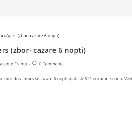
ers (zbor+cazare 6 nopti)
Post
acante Franta
0 Comments
comments:
ru zbor dus-intors si cazare 6 nopti platesti 319 euro/persoana. Vez