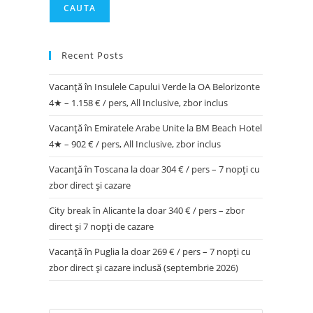
CAUTA
Recent Posts
Vacanță în Insulele Capului Verde la OA Belorizonte
4★ – 1.158 € / pers, All Inclusive, zbor inclus
Vacanță în Emiratele Arabe Unite la BM Beach Hotel
4★ – 902 € / pers, All Inclusive, zbor inclus
Vacanță în Toscana la doar 304 € / pers – 7 nopți cu
zbor direct și cazare
City break în Alicante la doar 340 € / pers – zbor
direct și 7 nopți de cazare
Vacanță în Puglia la doar 269 € / pers – 7 nopți cu
zbor direct și cazare inclusă (septembrie 2026)