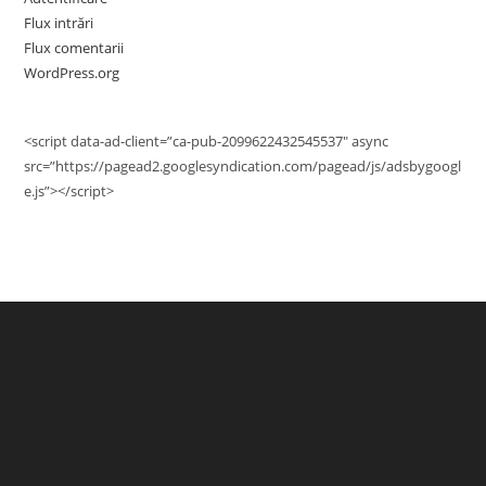
Flux intrări
Flux comentarii
WordPress.org
<script data-ad-client=”ca-pub-2099622432545537″ async
src=”https://pagead2.googlesyndication.com/pagead/js/adsbygoogl
e.js”></script>