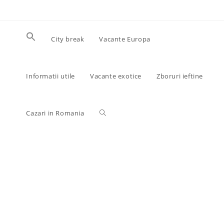
Skip
to
content
City break
Vacante Europa
Informatii utile
Vacante exotice
Zboruri ieftine
Toggle
Cazari in Romania
website
search