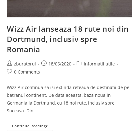
Wizz Air lanseaza 18 rute noi din
Dortmund, inclusiv spre
Romania
Post
Post
Post
zburatorul
18/06/2020
Informatii utile
author:
published:
category:
Post
0 Comments
comments:
Wizz Air continua sa isi extinda reteaua de destinatii de pe
batranul continent. De data aceasta, baza noua in
Germania la Dortmund, cu 18 noi rute, inclusiv spre
Suceava. Din…
Wizz
Continue Reading
Air
Lanseaza
18