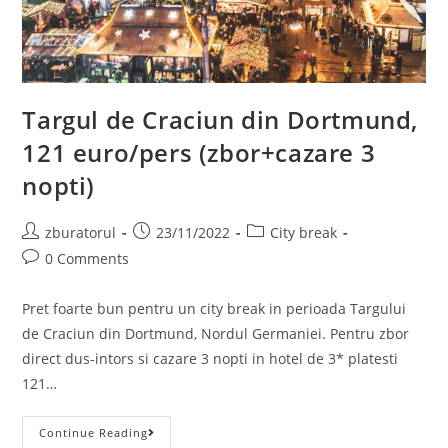
Targul de Craciun din Dortmund,
121 euro/pers (zbor+cazare 3
nopti)
Post
Post
Post
zburatorul
23/11/2022
City break
author:
published:
category:
Post
0 Comments
comments:
Pret foarte bun pentru un city break in perioada Targului
de Craciun din Dortmund, Nordul Germaniei. Pentru zbor
direct dus-intors si cazare 3 nopti in hotel de 3* platesti
121…
Targul
Continue Reading
De