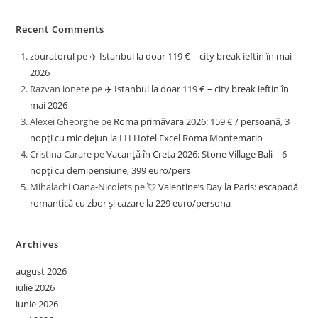
Recent Comments
zburatorul
pe
✈️ Istanbul la doar 119 € – city break ieftin în mai
2026
Razvan ionete
pe
✈️ Istanbul la doar 119 € – city break ieftin în
mai 2026
Alexei Gheorghe
pe
Roma primăvara 2026: 159 € / persoană, 3
nopți cu mic dejun la LH Hotel Excel Roma Montemario
Cristina Carare
pe
Vacanță în Creta 2026: Stone Village Bali – 6
nopți cu demipensiune, 399 euro/pers
Mihalachi Oana-Nicolets
pe
💘 Valentine’s Day la Paris: escapadă
romantică cu zbor și cazare la 229 euro/persona
Archives
august 2026
iulie 2026
iunie 2026