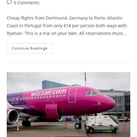
author:
published:
category:
Post
0 Comments
comments:
Cheap flights from Dortmund, Germany to Porto, Atlantic
Coast in Portugal from only €18 per person both ways with
Ryanair. This is a trip on your own. All reservations must…
Cheap
Continue Reading
Flights
From
Dortmund
To
Porto,
From
€18
Pp
Both
Ways