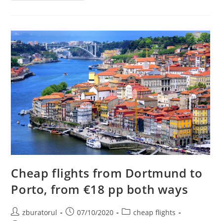
Craciun
Din
Dortmund,
121
Euro/pers
(zbor+cazare
3
Nopti)
Cheap flights from Dortmund to
Porto, from €18 pp both ways
Post
Post
Post
zburatorul
07/10/2020
cheap flights