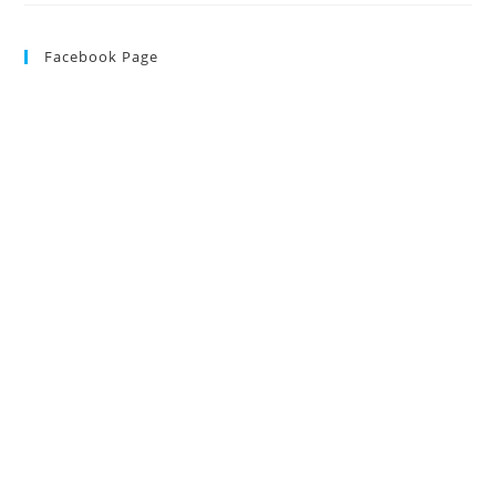
Rute
Noi
Din
Facebook Page
Dortmund,
Inclusiv
Spre
Romania