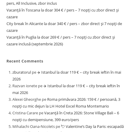
pers, All Inclusive, zbor inclus
Vacanță în Toscana la doar 304 € / pers – 7 nopți cu zbor direct și
cazare
City break în Alicante la doar 340 € / pers – zbor direct și 7 nopți de
cazare
Vacanță în Puglia la doar 269 € / pers – 7 nopți cu zbor direct și
cazare inclusă (septembrie 2026)
Recent Comments
zburatorul
pe
✈️ Istanbul la doar 119 € – city break ieftin în mai
2026
Razvan ionete
pe
✈️ Istanbul la doar 119 € – city break ieftin în
mai 2026
Alexei Gheorghe
pe
Roma primăvara 2026: 159 € / persoană, 3
nopți cu mic dejun la LH Hotel Excel Roma Montemario
Cristina Carare
pe
Vacanță în Creta 2026: Stone Village Bali – 6
nopți cu demipensiune, 399 euro/pers
Mihalachi Oana-Nicolets
pe
💘 Valentine’s Day la Paris: escapadă