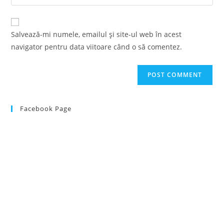
your
comment
to
website
comment
URL
Salvează-mi numele, emailul și site-ul web în acest
(optional)
navigator pentru data viitoare când o să comentez.
Facebook Page