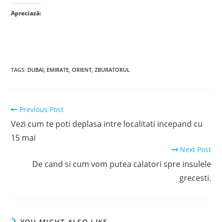
Apreciază:
TAGS
:
DUBAI
,
EMIRATE
,
ORIENT
,
ZBURATORUL
Read
Previous Post
more
Vezi cum te poti deplasa intre localitati incepand cu
articles
15 mai
Next Post
De cand si cum vom putea calatori spre insulele
grecesti.
YOU MIGHT ALSO LIKE