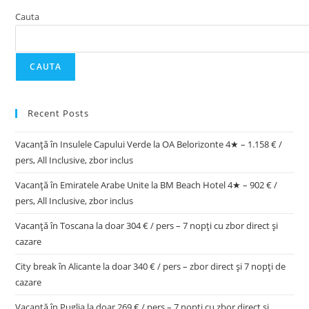
Cauta
CAUTA
Recent Posts
Vacanță în Insulele Capului Verde la OA Belorizonte 4★ – 1.158 € /
pers, All Inclusive, zbor inclus
Vacanță în Emiratele Arabe Unite la BM Beach Hotel 4★ – 902 € /
pers, All Inclusive, zbor inclus
Vacanță în Toscana la doar 304 € / pers – 7 nopți cu zbor direct și
cazare
City break în Alicante la doar 340 € / pers – zbor direct și 7 nopți de
cazare
Vacanță în Puglia la doar 269 € / pers – 7 nopți cu zbor direct și