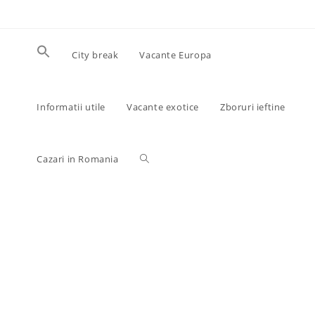
Skip
to
content
City break
Vacante Europa
Informatii utile
Vacante exotice
Zboruri ieftine
Toggle
Cazari in Romania
website
search