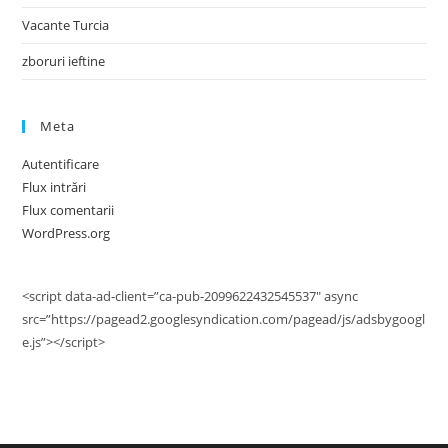
Vacante Turcia
zboruri ieftine
Meta
Autentificare
Flux intrări
Flux comentarii
WordPress.org
<script data-ad-client=”ca-pub-2099622432545537″ async
src=”https://pagead2.googlesyndication.com/pagead/js/adsbygoogl
e.js”></script>