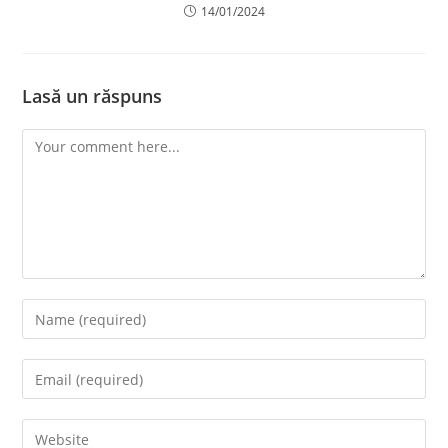
14/01/2024
Lasă un răspuns
Comment
Enter
your
name
Enter
or
your
username
email
Enter
to
address