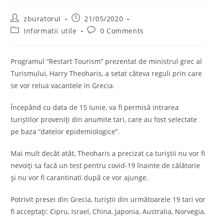
Post
Post
zburatorul
21/05/2020
author:
published:
Post
Post
Informatii utile
0 Comments
category:
comments:
Programul “Restart Tourism” prezentat de ministrul grec al
Turismului, Harry Theoharis, a setat câteva reguli prin care
se vor relua vacantele in Grecia.
Începând cu data de 15 Iunie, va fi permisă intrarea
turiștilor proveniți din anumite tari, care au fost selectate
pe baza “datelor epidemiologice”.
Mai mult decât atât, Theoharis a precizat ca turiștii nu vor fi
nevoiți sa facă un test pentru covid-19 înainte de călătorie
și nu vor fi carantinati după ce vor ajunge.
Potrivit presei din Grecia, turiștii din următoarele 19 tari vor
fi acceptați: Cipru, Israel, China, Japonia, Australia, Norvegia,