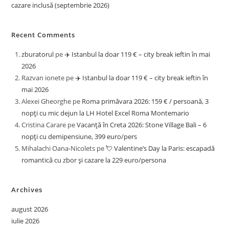
cazare inclusă (septembrie 2026)
Recent Comments
zburatorul
pe
✈️ Istanbul la doar 119 € – city break ieftin în mai
2026
Razvan ionete
pe
✈️ Istanbul la doar 119 € – city break ieftin în
mai 2026
Alexei Gheorghe
pe
Roma primăvara 2026: 159 € / persoană, 3
nopți cu mic dejun la LH Hotel Excel Roma Montemario
Cristina Carare
pe
Vacanță în Creta 2026: Stone Village Bali – 6
nopți cu demipensiune, 399 euro/pers
Mihalachi Oana-Nicolets
pe
💘 Valentine’s Day la Paris: escapadă
romantică cu zbor și cazare la 229 euro/persona
Archives
august 2026
iulie 2026