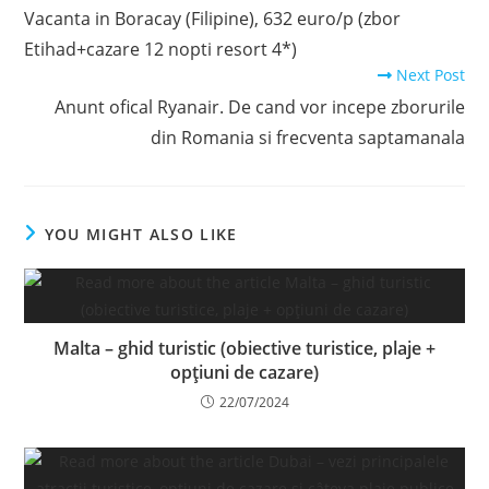
more
Vacanta in Boracay (Filipine), 632 euro/p (zbor
articles
Etihad+cazare 12 nopti resort 4*)
Next Post
Anunt ofical Ryanair. De cand vor incepe zborurile
din Romania si frecventa saptamanala
YOU MIGHT ALSO LIKE
Malta – ghid turistic (obiective turistice, plaje +
opțiuni de cazare)
22/07/2024