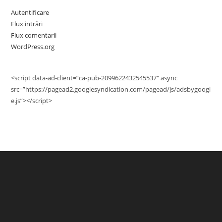
Autentificare
Flux intrări
Flux comentarii
WordPress.org
<script data-ad-client=”ca-pub-2099622432545537″ async
src=”https://pagead2.googlesyndication.com/pagead/js/adsbygoogl
e.js”></script>