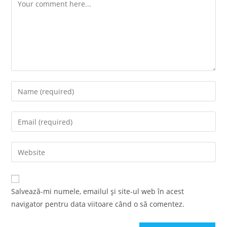
Comment
Enter
your
name
Enter
or
your
username
email
Enter
to
address
your
comment
to
website
comment
URL
Salvează-mi numele, emailul și site-ul web în acest
(optional)
navigator pentru data viitoare când o să comentez.