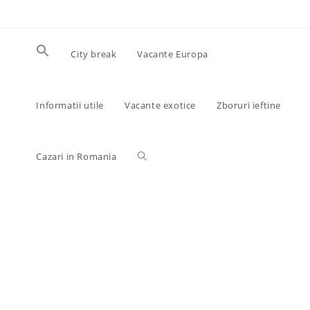
Skip
to
content
City break
Vacante Europa
Informatii utile
Vacante exotice
Zboruri ieftine
Toggle
Cazari in Romania
website
search