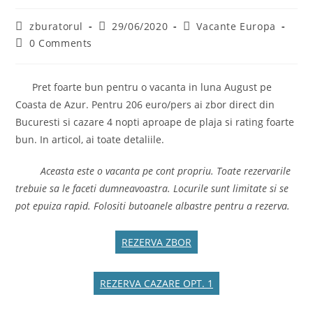
Post
Post
Post
zburatorul
29/06/2020
Vacante Europa
author:
published:
category:
Post
0 Comments
comments:
Pret foarte bun pentru o vacanta in luna August pe
Coasta de Azur. Pentru 206 euro/pers ai zbor direct din
Bucuresti si cazare 4 nopti aproape de plaja si rating foarte
bun. In articol, ai toate detaliile.
Aceasta este o vacanta pe cont propriu. Toate rezervarile
trebuie sa le faceti dumneavoastra. Locurile sunt limitate si se
pot epuiza rapid. Folositi butoanele albastre pentru a rezerva.
REZERVA ZBOR
REZERVA CAZARE OPT. 1