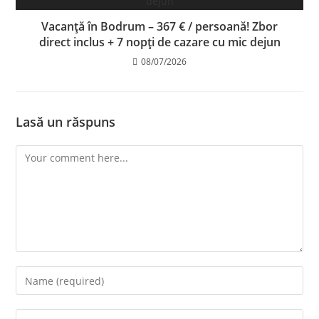
Vacanță în Bodrum – 367 € / persoană! Zbor
direct inclus + 7 nopți de cazare cu mic dejun
08/07/2026
Lasă un răspuns
Comment
Enter
your
name
Enter