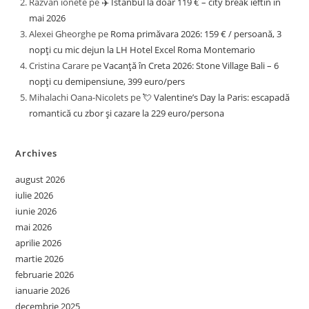
Razvan ionete
pe
✈️ Istanbul la doar 119 € – city break ieftin în
mai 2026
Alexei Gheorghe
pe
Roma primăvara 2026: 159 € / persoană, 3
nopți cu mic dejun la LH Hotel Excel Roma Montemario
Cristina Carare
pe
Vacanță în Creta 2026: Stone Village Bali – 6
nopți cu demipensiune, 399 euro/pers
Mihalachi Oana-Nicolets
pe
💘 Valentine’s Day la Paris: escapadă
romantică cu zbor și cazare la 229 euro/persona
Archives
august 2026
iulie 2026
iunie 2026
mai 2026
aprilie 2026
martie 2026
februarie 2026
ianuarie 2026
decembrie 2025