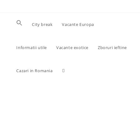
Skip
to
content
City break
Vacante Europa
Informatii utile
Vacante exotice
Zboruri ieftine
Toggle
Cazari in Romania
website
search