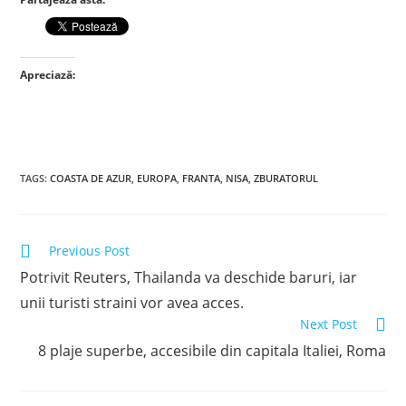
Apreciază:
TAGS
:
COASTA DE AZUR
,
EUROPA
,
FRANTA
,
NISA
,
ZBURATORUL
Read
Previous Post
more
Potrivit Reuters, Thailanda va deschide baruri, iar
articles
unii turisti straini vor avea acces.
Next Post
8 plaje superbe, accesibile din capitala Italiei, Roma