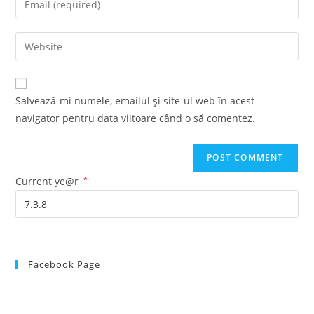
or
your
username
email
Enter
to
address
your
comment
to
website
comment
URL
Salvează-mi numele, emailul și site-ul web în acest
(optional)
navigator pentru data viitoare când o să comentez.
Current ye@r
*
Facebook Page