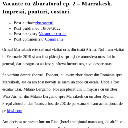
Vacante cu Zburatorul ep. 2 – Marrakesh.
Impresii, ponturi, costuri.
Post author:
zburatorul
Post published:
18/09/2022
Post category:
Vacante exotice
Post comments:
0 Comments
Orașul Marrakesh este cel mai vizitat oraș din toată Africa. Noi l-am vizitat
in Februarie 2019 și am fost plăcuți surprinși de atmosfera orașului in
general, dar desigur ca au fost și câteva lucruri negative despre oraș.
Sa vorbim despre zboruri. Evident, nu avem zbor direct din România spre
Marrakesh, așa ca am fost nevoiți sa luam un zbor cu escala. Unde a fost
escala? Clar, Milano Bergamo. Noi am plecat din Timișoara cu un zbor
Wizz Air, iar din Milano Bergamo spre Marrakesh cu un zbor Ryanair.
Prețul zborului dus-întors a fost de 70€ de persoana si l-am achiziționat de
pe
kiwi.com
Am decis sa ne cazam într-un Riad (hotel tradițional marocan), de altfel va