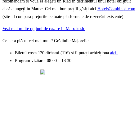
recomandam și vouă sa alegeți un Riad in detrimentul unui hotel obișnuit
dacă ajungeți in Maroc. Cel mai bun preț îl găsiți aici
HotelsCombined.com
(site-ul compara prețurile pe toate platformele de rezervări existente).
Vezi mai multe opțiuni de cazare in Marrakesh.
Ce ne-a plăcut cel mai mult? Grădinile Majorelle.
Biletul costa 120 dirhami (11€) și il puteți achiziționa
aici.
Program vizitare: 08:00 – 18:30