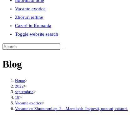
Informatii utile
Vacante exotice
Zboruri ieftine
Cazari in Romania
Toggle website search
Blog
Home
>
2022
>
septembrie
>
18
>
Vacante exotice
>
Vacante cu Zburatorul ep. 2 – Marrakesh. Impresii, ponturi, costuri.