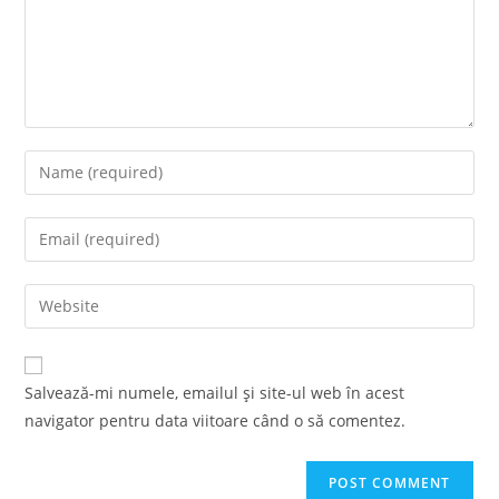
Enter
your
name
Enter
or
your
username
email
Enter
to
address
your
comment
to
website
comment
URL
Salvează-mi numele, emailul și site-ul web în acest
(optional)
navigator pentru data viitoare când o să comentez.