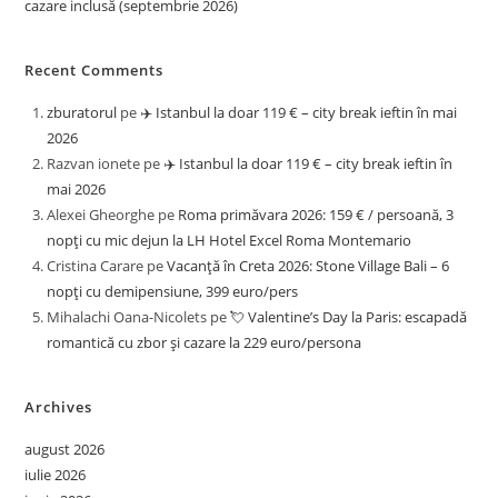
cazare inclusă (septembrie 2026)
Recent Comments
zburatorul
pe
✈️ Istanbul la doar 119 € – city break ieftin în mai
2026
Razvan ionete
pe
✈️ Istanbul la doar 119 € – city break ieftin în
mai 2026
Alexei Gheorghe
pe
Roma primăvara 2026: 159 € / persoană, 3
nopți cu mic dejun la LH Hotel Excel Roma Montemario
Cristina Carare
pe
Vacanță în Creta 2026: Stone Village Bali – 6
nopți cu demipensiune, 399 euro/pers
Mihalachi Oana-Nicolets
pe
💘 Valentine’s Day la Paris: escapadă
romantică cu zbor și cazare la 229 euro/persona
Archives
august 2026
iulie 2026