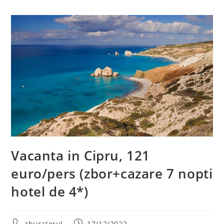
Vacanta in Cipru, 121
euro/pers (zbor+cazare 7 nopti
hotel de 4*)
Post
Post
zburatorul
17/12/2022