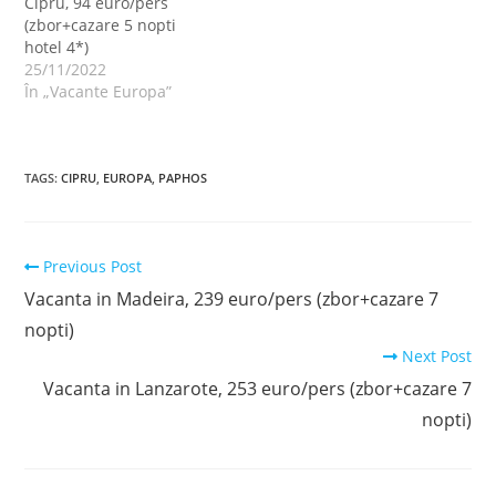
Cipru, 94 euro/pers
(zbor+cazare 5 nopti
hotel 4*)
25/11/2022
În „Vacante Europa”
TAGS
:
CIPRU
,
EUROPA
,
PAPHOS
Read
Previous Post
more
Vacanta in Madeira, 239 euro/pers (zbor+cazare 7
articles
nopti)
Next Post
Vacanta in Lanzarote, 253 euro/pers (zbor+cazare 7
nopti)