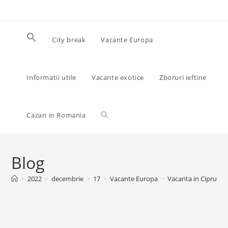
Skip
to
content
City break
Vacante Europa
Informatii utile
Vacante exotice
Zboruri ieftine
Toggle
Cazari in Romania
website
Blog
>
2022
>
decembrie
>
17
>
Vacante Europa
>
Vacanta in Cipru, 12
search