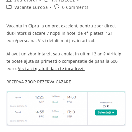
author:
published:
Post
Post
Vacante Europa
0 Comments
category:
comments:
Vacanta in Cipru la un pret excelent, pentru zbor direct
dus-intors si cazare 7 nopti in hotel de 4* platesti 121
euro/persoana. Vezi detalii mai jos, in articol.
Ai avut un zbor intarzit sau anulat in ultimii 3 ani?
AirHelp
te poate ajuta sa primesti o compensatie de pana la 600
euro.
Vezi aici gratuit daca te incadrezi.
REZERVA ZBOR
REZERVA CAZARE