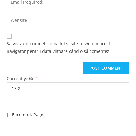
or
your
username
email
Enter
to
address
your
comment
to
website
comment
URL
Salvează-mi numele, emailul și site-ul web în acest
(optional)
navigator pentru data viitoare când o să comentez.
Current ye@r
*
Facebook Page