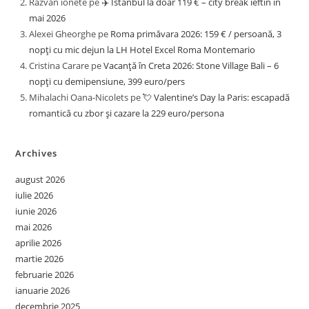
Razvan ionete
pe
✈️ Istanbul la doar 119 € – city break ieftin în
mai 2026
Alexei Gheorghe
pe
Roma primăvara 2026: 159 € / persoană, 3
nopți cu mic dejun la LH Hotel Excel Roma Montemario
Cristina Carare
pe
Vacanță în Creta 2026: Stone Village Bali – 6
nopți cu demipensiune, 399 euro/pers
Mihalachi Oana-Nicolets
pe
💘 Valentine’s Day la Paris: escapadă
romantică cu zbor și cazare la 229 euro/persona
Archives
august 2026
iulie 2026
iunie 2026
mai 2026
aprilie 2026
martie 2026
februarie 2026
ianuarie 2026
decembrie 2025