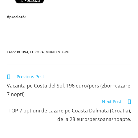
Apreciază:
TAGS
:
BUDVA
,
EUROPA
,
MUNTENEGRU
Read
Previous Post
more
Vacanta pe Costa del Sol, 196 euro/pers (zbor+cazare
articles
7 nopti)
Next Post
TOP 7 optiuni de cazare pe Coasta Dalmata (Croatia),
de la 28 euro/persoana/noapte.