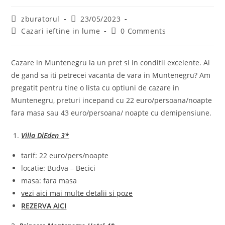
Post
Post
zburatorul
23/05/2023
author:
published:
Post
Post
Cazari ieftine in lume
0 Comments
category:
comments:
Cazare in Muntenegru la un pret si in conditii excelente. Ai
de gand sa iti petrecei vacanta de vara in Muntenegru? Am
pregatit pentru tine o lista cu optiuni de cazare in
Muntenegru, preturi incepand cu 22 euro/persoana/noapte
fara masa sau 43 euro/persoana/ noapte cu demipensiune.
Villa DiEden 3*
tarif: 22 euro/pers/noapte
locatie: Budva – Becici
masa: fara masa
vezi aici mai multe detalii si poze
REZERVA AICI