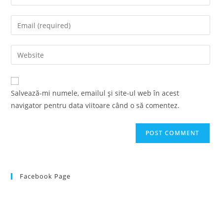
your
name
Enter
or
your
username
email
Enter
to
address
your
comment
to
website
comment
URL
Salvează-mi numele, emailul și site-ul web în acest
(optional)
navigator pentru data viitoare când o să comentez.
Facebook Page