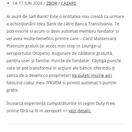
14-17 IUN 2024 /
ZBOR
/
CAZARE
Ai auzit de Salt Bank? Este o entitatea nou creată ca urmare
a achiziţionării Idea Bank de către Banca Transilvania. Te
poti inscrie si acum si devii automat membru fondator si
vei avea multe beneficii, printre care – Card Mastercard
Platinum gratuit (ai acces non-stop in Lounge-ul
aeroportului Otopeni), Asigurare de călătorie gratuită,
pentru user și familie, Puncte de fondator: Câștigă puncte
care se pot transforma în acțiuni ale băncii, oferindu-ți
șansa de a deveni co-proprietar!
Va puteti inscrie aici
folosind codul meu 7FKVEM si primiti automat 5 puncte
gratis.
Încearcă experiența cumpărăturilor in regim Duty Free,
online fără sa fii in aeroport =>
vezi detalii.