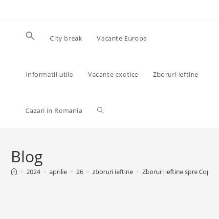
Skip
to
content
City break
Vacante Europa
Informatii utile
Vacante exotice
Zboruri ieftine
Toggle
Cazari in Romania
website
Blog
>
2024
>
aprilie
>
26
>
zboruri ieftine
>
Zboruri ieftine spre Copen
search