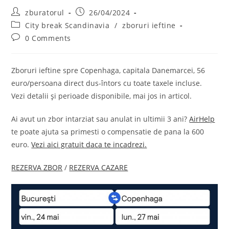
Post
Post
zburatorul
26/04/2024
author:
published:
Post
City break Scandinavia
/
zboruri ieftine
category:
Post
0 Comments
comments:
Zboruri ieftine spre Copenhaga, capitala Danemarcei, 56
euro/persoana direct dus-întors cu toate taxele incluse.
Vezi detalii și perioade disponibile, mai jos in articol.
Ai avut un zbor intarziat sau anulat in ultimii 3 ani?
AirHelp
te poate ajuta sa primesti o compensatie de pana la 600
euro.
Vezi aici gratuit daca te incadrezi.
REZERVA ZBOR
/
REZERVA CAZARE