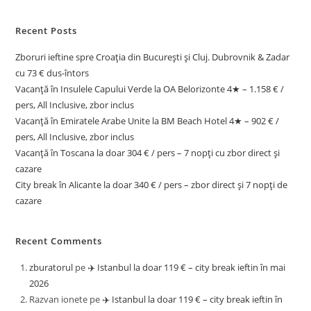
Recent Posts
Zboruri ieftine spre Croația din București și Cluj. Dubrovnik & Zadar
cu 73 € dus-întors
Vacanță în Insulele Capului Verde la OA Belorizonte 4★ – 1.158 € /
pers, All Inclusive, zbor inclus
Vacanță în Emiratele Arabe Unite la BM Beach Hotel 4★ – 902 € /
pers, All Inclusive, zbor inclus
Vacanță în Toscana la doar 304 € / pers – 7 nopți cu zbor direct și
cazare
City break în Alicante la doar 340 € / pers – zbor direct și 7 nopți de
cazare
Recent Comments
zburatorul
pe
✈️ Istanbul la doar 119 € – city break ieftin în mai
2026
Razvan ionete
pe
✈️ Istanbul la doar 119 € – city break ieftin în