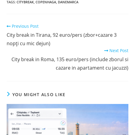
TAGS
:
CITYBREAK
,
COPENHAGA
,
DANEMARCA
Read
Previous Post
more
City break in Tirana, 92 euro/pers (zbor+cazare 3
articles
nopți cu mic dejun)
Next Post
City break in Roma, 135 euro/pers (include zborul si
cazare in apartament cu jacuzzi)
YOU MIGHT ALSO LIKE