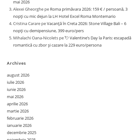
mai 2026
Alexei Gheorghe
pe
Roma primăvara 2026: 159 € / persoană, 3
nopți cu mic dejun la LH Hotel Excel Roma Montemario
Cristina Carare
pe
Vacanță în Creta 2026: Stone Village Bali – 6
nopți cu demipensiune, 399 euro/pers
Mihalachi Oana-Nicolets
pe
💘 Valentine’s Day la Paris: escapadă
romantică cu zbor și cazare la 229 euro/persona
Archives
august 2026
iulie 2026
iunie 2026
mai 2026
aprilie 2026
martie 2026
februarie 2026
ianuarie 2026
decembrie 2025
noiembrie 2025