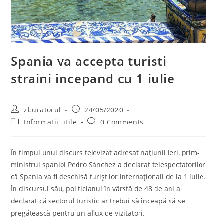
Spania va accepta turisti
straini incepand cu 1 iulie
Post
Post
zburatorul
24/05/2020
author:
published:
Post
Post
Informatii utile
0 Comments
category:
comments:
În timpul unui discurs televizat adresat națiunii ieri, prim-
ministrul spaniol Pedro Sánchez a declarat telespectatorilor
că Spania va fi deschisă turiștilor internaționali de la 1 iulie.
În discursul său, politicianul în vârstă de 48 de ani a
declarat că sectorul turistic ar trebui să înceapă să se
pregătească pentru un aflux de vizitatori.