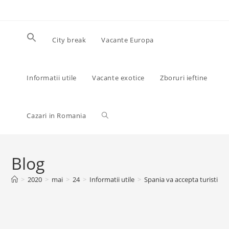
Skip
to
content
City break
Vacante Europa
Informatii utile
Vacante exotice
Zboruri ieftine
Toggle
Cazari in Romania
website
Blog
>
2020
>
mai
>
24
>
Informatii utile
>
Spania va accepta turisti str
search