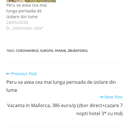
Peru va avea cea mai
lunga perioada de
izolare din lume
24/05/2020
În „Informatii utile”
TAGS
:
CORONAVIRUS
,
EUROPA
,
SPANIA
,
ZBURATORUL
Read
Previous Post
more
Peru va avea cea mai lunga perioada de izolare din
articles
lume
Next Post
Vacanta in Mallorca, 386 euro/p (zbor direct+cazare 7
nopti hotel 3* cu md)