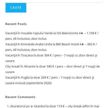
CAUTĂ
Recent Posts
Vacanță în Insulele Capului Verde la OA Belorizonte 4★ – 1.158 € /
pers, All Inclusive, zbor inclus
Vacanță în Emiratele Arabe Unite la BM Beach Hotel 4★ – 902 € /
pers, All Inclusive, zbor inclus
Vacanță în Toscana la doar 304 € / pers – 7 nopți cu zbor direct și
cazare
City break în Alicante la doar 340 € / pers – zbor direct și 7 nopți de
cazare
Vacanță în Puglia la doar 269 € / pers – 7 nopți cu zbor direct și
cazare inclusă (septembrie 2026)
Recent Comments
zburatorul
pe
✈️ Istanbul la doar 119 € – city break ieftin în mai