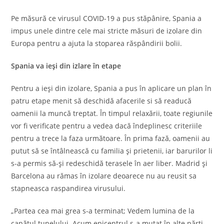
Pe măsură ce virusul COVID-19 a pus stăpânire, Spania a
impus unele dintre cele mai stricte măsuri de izolare din
Europa pentru a ajuta la stoparea răspândirii bolii.
Spania va ieși din izlare în etape
Pentru a ieși din izolare, Spania a pus în aplicare un plan în
patru etape menit să deschidă afacerile si să readucă
oamenii la muncă treptat. În timpul relaxării, toate regiunile
vor fi verificate pentru a vedea dacă îndeplinesc criteriile
pentru a trece la faza următoare. În prima fază, oamenii au
putut să se întâlnească cu familia și prietenii, iar barurilor li
s-a permis să-și redeschidă terasele în aer liber. Madrid și
Barcelona au rămas în izolare deoarece nu au reusit sa
stapneasca raspandirea virusului.
„Partea cea mai grea s-a terminat; Vedem lumina de la
capătul tunelului. Acum epicentrul s-a mutat în alte părți