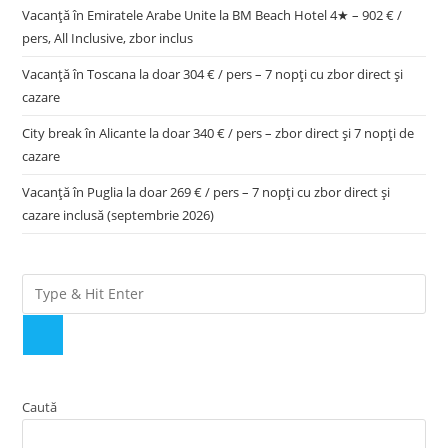
Vacanță în Emiratele Arabe Unite la BM Beach Hotel 4★ – 902 € /
pers, All Inclusive, zbor inclus
Vacanță în Toscana la doar 304 € / pers – 7 nopți cu zbor direct și
cazare
City break în Alicante la doar 340 € / pers – zbor direct și 7 nopți de
cazare
Vacanță în Puglia la doar 269 € / pers – 7 nopți cu zbor direct și
cazare inclusă (septembrie 2026)
Caută