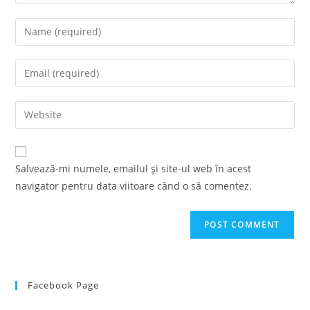
Enter
your
name
Enter
or
your
username
email
Enter
to
address
your
comment
to
website
comment
URL
Salvează-mi numele, emailul și site-ul web în acest
(optional)
navigator pentru data viitoare când o să comentez.
Facebook Page