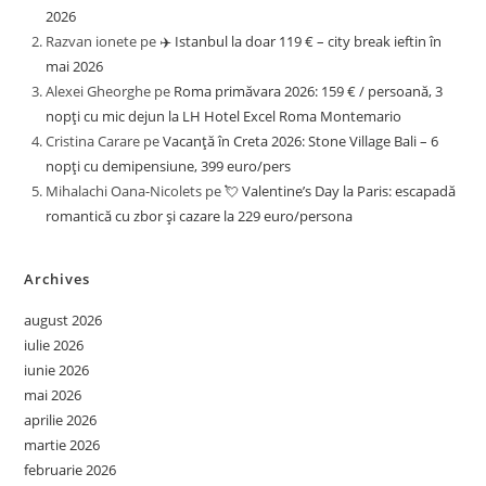
2026
Razvan ionete
pe
✈️ Istanbul la doar 119 € – city break ieftin în
mai 2026
Alexei Gheorghe
pe
Roma primăvara 2026: 159 € / persoană, 3
nopți cu mic dejun la LH Hotel Excel Roma Montemario
Cristina Carare
pe
Vacanță în Creta 2026: Stone Village Bali – 6
nopți cu demipensiune, 399 euro/pers
Mihalachi Oana-Nicolets
pe
💘 Valentine’s Day la Paris: escapadă
romantică cu zbor și cazare la 229 euro/persona
Archives
august 2026
iulie 2026
iunie 2026
mai 2026
aprilie 2026
martie 2026
februarie 2026